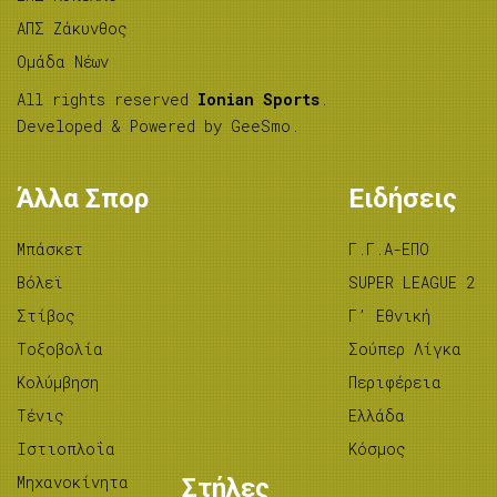
ΑΠΣ Ζάκυνθος
Ομάδα Νέων
All rights reserved
Ionian Sports
.
Developed & Powered by
GeeSmo
.
Άλλα Σπορ
Ειδήσεις
Μπάσκετ
Γ.Γ.Α-ΕΠΟ
Βόλεϊ
SUPER LEAGUE 2
Στίβος
Γ’ Εθνική
Tοξοβολία
Σούπερ Λίγκα
Κολύμβηση
Περιφέρεια
Τένις
Ελλάδα
Ιστιοπλοΐα
Κόσμος
Μηχανοκίνητα
Στήλες