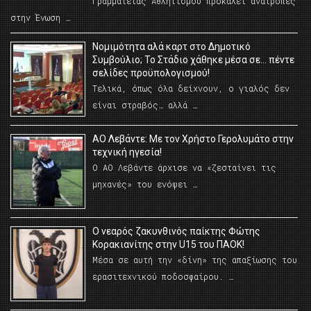
Γραμματείας Αθλητισμού προκαλεί ανατροπές
στην Ένωση …
Νομιμότητα αλά καρτ στο Δημοτικό
Συμβούλιο; Το Στάδιο χάθηκε μέσα σε… πέντε
σελίδες προϋπολογισμού!
Τελικά, όπως όλα δείχνουν, ο γιαλός δεν
είναι στραβός… αλλά …
ΑΟ Λεβάντε: Με τον Χρήστο Γερολυμάτο στην
τεχνική ηγεσία!
Ο ΑΟ Λεβάντε άρχισε να «ζεσταίνει τις
μηχανές» του ενόψει …
O νεαρός ζακυνθινός παίκτης Φώτης
Κορακιανίτης στην U15 του ΠΑΟΚ!
Μέσα σε αυτή την «δίνη» της απαξίωσης του
ερασιτεχνικού ποδοσφαίρου. …