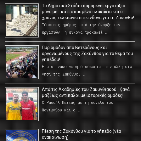
Το Δημοτικό Στάδιο παραμένει εργοτάξιο
μόνο με… κάτι σπασμένα πλακάκια και ο
χρόνος τελειώνει επικίνδυνα για τη Ζάκυνθο!
Τέσσερις ημέρες μετά την έναρξη των
εργασιών, η εικόνα προκαλεί …
Πυρ ομαδόν από Βετεράνους και
οργανωμένους της Ζακύνθου για το θέμα του
γηπέδου!
Η μια ανακοίνωση διαδέχεται την άλλη στο
νησί της Ζακύνθου …
Από τις Ακαδημίες του Ζακυνθιακού… ξανά
μαζί ως αντίπαλοι με ιστορικές ομάδες!
Ο Ραφαήλ Πέττας με τη φανέλα του
Πανιωνίου και ο …
Πίεση της Ζακύνθου για το γήπεδο (νέα
ανακοίνωση)