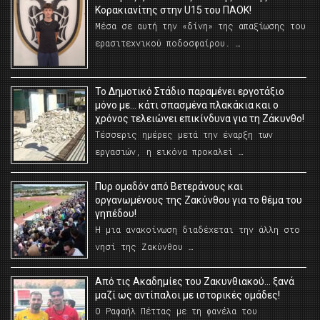
Κορακιανίτης στην U15 του ΠΑΟΚ!
Μέσα σε αυτή την «δίνη» της απαξίωσης του
ερασιτεχνικού ποδοσφαίρου. …
Το Δημοτικό Στάδιο παραμένει εργοτάξιο
μόνο με… κάτι σπασμένα πλακάκια και ο
χρόνος τελειώνει επικίνδυνα για τη Ζάκυνθο!
Τέσσερις ημέρες μετά την έναρξη των
εργασιών, η εικόνα προκαλεί …
Πυρ ομαδόν από Βετεράνους και
οργανωμένους της Ζακύνθου για το θέμα του
γηπέδου!
Η μια ανακοίνωση διαδέχεται την άλλη στο
νησί της Ζακύνθου …
Από τις Ακαδημίες του Ζακυνθιακού… ξανά
μαζί ως αντίπαλοι με ιστορικές ομάδες!
Ο Ραφαήλ Πέττας με τη φανέλα του