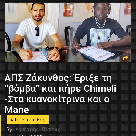
ΑΠΣ Ζάκυνθος: Έριξε τη
“βόμβα” και πήρε Chimeli
-Στα κυανοκίτρινα και ο
Μane
ΑΠΣ Ζάκυνθος
By
Δημήτρης Πέττας