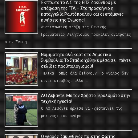
Έκπτωτο το Δ.Σ. της ΕΠΣ Ζακύνθου με
απόφαση της ΓΓΑ – Στο προσκήνιο η
καταγγελία Ραυτόπουλου και οι επόμενες
κινήσεις της Ένωσης!
Διαπιστωτική πράξη της Γενικής
Γραμματείας Αθλητισμού προκαλεί ανατροπές
στην Ένωση …
Νομιμότητα αλά καρτ στο Δημοτικό
Συμβούλιο; Το Στάδιο χάθηκε μέσα σε… πέντε
σελίδες προϋπολογισμού!
Τελικά, όπως όλα δείχνουν, ο γιαλός δεν
είναι στραβός… αλλά …
ΑΟ Λεβάντε: Με τον Χρήστο Γερολυμάτο στην
τεχνική ηγεσία!
Ο ΑΟ Λεβάντε άρχισε να «ζεσταίνει τις
μηχανές» του ενόψει …
O νεαρός ζακυνθινός παίκτης Φώτης