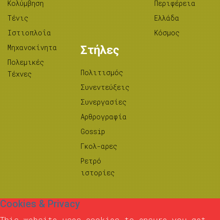
Κολύμβηση
Περιφέρεια
Τένις
Ελλάδα
Ιστιοπλοΐα
Κόσμος
Μηχανοκίνητα
Στήλες
Πολεμικές
Πολιτισμός
Τέχνες
Συνεντεύξεις
Συνεργασίες
Αρθρογραφία
Gossip
Γκολ-αρες
Ρετρό
ιστορίες
Cookies & Privacy
This website uses cookies to ensure you get