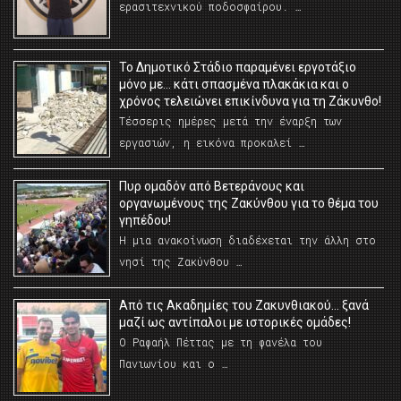
ερασιτεχνικού ποδοσφαίρου. …
Το Δημοτικό Στάδιο παραμένει εργοτάξιο
μόνο με… κάτι σπασμένα πλακάκια και ο
χρόνος τελειώνει επικίνδυνα για τη Ζάκυνθο!
Τέσσερις ημέρες μετά την έναρξη των
εργασιών, η εικόνα προκαλεί …
Πυρ ομαδόν από Βετεράνους και
οργανωμένους της Ζακύνθου για το θέμα του
γηπέδου!
Η μια ανακοίνωση διαδέχεται την άλλη στο
νησί της Ζακύνθου …
Από τις Ακαδημίες του Ζακυνθιακού… ξανά
μαζί ως αντίπαλοι με ιστορικές ομάδες!
Ο Ραφαήλ Πέττας με τη φανέλα του
Πανιωνίου και ο …