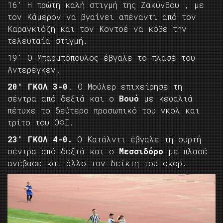
16′ Η πρώτη καλή στιγμή της Ζακύνθου , με
τον Κάμερον να βγαίνει απέναντι από τον
Καραγκιόζη και τον Κοντοέ να κόβε την
τελευταία στιγμή.
19′ Ο Μπαρμπόπουλος έβγαλε το πλασέ του
Αντερέγκεν.
20′ ΓΚΟΛ 3-0
. Ο Μούλερ επιχείρησε τη
σέντρα από δεξιά και ο
Βουό
με κεφαλιά
πέτυχε το δεύτερο προσωπικό του γκολ και
τρίτο του ΟΦΙ.
23′ ΓΚΟΛ 4-0.
Ο Κατάλντι έβγαλε τη συρτή
σέντρα από δεξιά και ο
Μεσσιδόρο
με πλασέ
ανέβασε και άλλο τον δείκτη του σκορ.