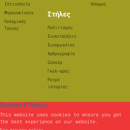
Ιστιοπλοΐα
Κόσμος
Μηχανοκίνητα
Στήλες
Πολεμικές
Πολιτισμός
Τέχνες
Συνεντεύξεις
Συνεργασίες
Αρθρογραφία
Gossip
Γκολ-αρες
Ρετρό
ιστορίες
Cookies & Privacy
This website uses cookies to ensure you get
the best experience on our website.
See privacy policy