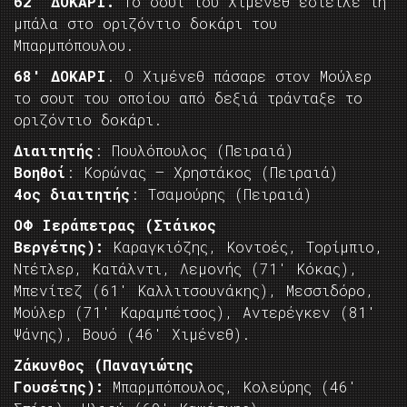
62′ ΔΟΚΑΡΙ.
Το σουτ του Χιμένεθ έστειλε τη
μπάλα στο οριζόντιο δοκάρι του
Μπαρμπόπουλου.
68′ ΔΟΚΑΡΙ
. Ο Χιμένεθ πάσαρε στον Μούλερ
το σουτ του οποίου από δεξιά τράνταξε το
οριζόντιο δοκάρι.
Διαιτητής
: Πουλόπουλος (Πειραιά)
Βοηθοί
: Κορώνας – Χρηστάκος (Πειραιά)
4ος διαιτητής
: Τσαμούρης (Πειραιά)
ΟΦ Ιεράπετρας (Στάικος
Βεργέτης):
Καραγκιόζης, Κοντοές, Τορίμπιο,
Ντέτλερ, Κατάλντι, Λεμονής (71′ Κόκας),
Μπενίτεζ (61′ Καλλιτσουνάκης), Μεσσιδόρο,
Μούλερ (71′ Καραμπέτσος), Αντερέγκεν (81′
Ψάνης), Βουό (46′ Χιμένεθ).
Ζάκυνθος (Παναγιώτης
Γουσέτης):
Μπαρμπόπουλος, Κολεύρης (46′