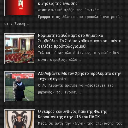
κινήσεις της Ένωσης!
Διαπιστωτική πράξη της Γενικής
Γραμματείας Αθλητισμού προκαλεί ανατροπές
στην Ένωση …
Νομιμότητα αλά καρτ στο Δημοτικό
Συμβούλιο; Το Στάδιο χάθηκε μέσα σε… πέντε
σελίδες προϋπολογισμού!
Τελικά, όπως όλα δείχνουν, ο γιαλός δεν
είναι στραβός… αλλά …
ΑΟ Λεβάντε: Με τον Χρήστο Γερολυμάτο στην
τεχνική ηγεσία!
Ο ΑΟ Λεβάντε άρχισε να «ζεσταίνει τις
μηχανές» του ενόψει …
O νεαρός ζακυνθινός παίκτης Φώτης
Κορακιανίτης στην U15 του ΠΑΟΚ!
Μέσα σε αυτή την «δίνη» της απαξίωσης του