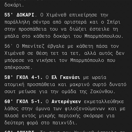
δοκάρι.
55′ ΔΟΚΑΡΙ
. Ο Χιμένεθ επιχείρησε την
παράλληλη σέντρα από αριστερά και ο Σπίρι
στην προσπάθεια του να διώξει έστειλε τη
μπάλα στο κάθετο δοκάρι του Μπαρμπόπουλου.
56′ Ο Μπενίτεζ έβγαλε με κάθετη πάσα τον
Χιμένεθ σε θέση τετ τα τετ, αλλά αυτός δεν
μπόρεσε να νικήσει τον Μπαρμπόπουλο που
απέκρουσε.
58′ ΓΚΟΛ 4-1.
Ο
Ελ Γκανάσι
με ωραία
ατομική προσπάθεια και μακρινό συρτό δυνατό
σουτ μείωσε για την ομάδα της Ζακύνθου.
60′ ΓΚΟΛ 5-1.
Ο
Αντερέγκεν
εκμεταλλεύθηκε
λάθος στην άμυνα των φιλοξενούμενων και με
πλασέ εντός μικρής περιοχής σκόραρε για
δεύτερη φορά στο παιχνίδι.