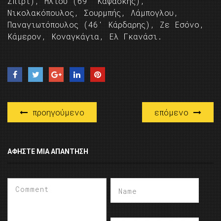
Σπίρι), Ηλιού (69′ Καψάσκης),
Νικολακόπουλος, Σουρμπής, Λάμπογλου,
Παναγιωτόπουλος (46′ Κάρδαρης), Ζε Εσόνο,
Κάμερον, Κοναγκάγια, Ελ Γκανάσι.
προηγούμενο
επόμενο
ΑΦΉΣΤΕ ΜΙΑ ΑΠΆΝΤΗΣΗ