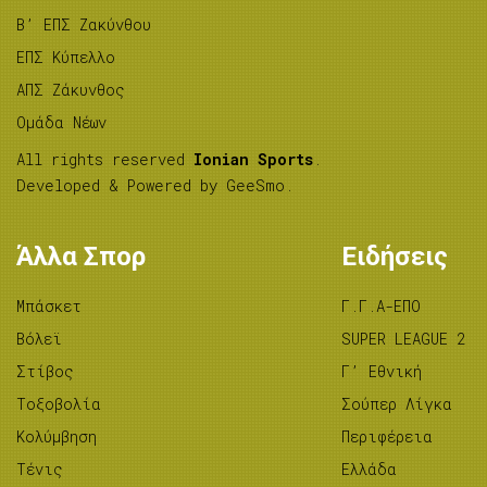
B’ ΕΠΣ Ζακύνθου
ΕΠΣ Κύπελλο
ΑΠΣ Ζάκυνθος
Ομάδα Νέων
All rights reserved
Ionian Sports
.
Developed & Powered by
GeeSmo
.
Άλλα Σπορ
Ειδήσεις
Μπάσκετ
Γ.Γ.Α-ΕΠΟ
Βόλεϊ
SUPER LEAGUE 2
Στίβος
Γ’ Εθνική
Tοξοβολία
Σούπερ Λίγκα
Κολύμβηση
Περιφέρεια
Τένις
Ελλάδα