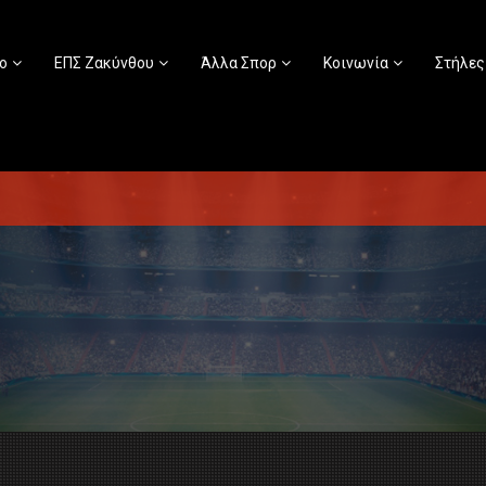
ο
ΕΠΣ Ζακύνθου
Άλλα Σπορ
Κοινωνία
Στήλες