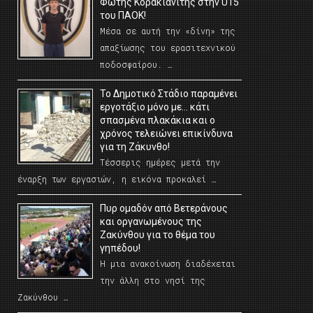
Φώτης Κορακιανίτης στην U15
του ΠΑΟΚ!
Μέσα σε αυτή την «δίνη» της
απαξίωσης του ερασιτεχνικού
ποδοσφαίρου. …
Το Δημοτικό Στάδιο παραμένει
εργοτάξιο μόνο με… κάτι
σπασμένα πλακάκια και ο
χρόνος τελειώνει επικίνδυνα
για τη Ζάκυνθο!
Τέσσερις ημέρες μετά την
έναρξη των εργασιών, η εικόνα προκαλεί …
Πυρ ομαδόν από Βετεράνους
και οργανωμένους της
Ζακύνθου για το θέμα του
γηπέδου!
Η μια ανακοίνωση διαδέχεται
την άλλη στο νησί της
Ζακύνθου …