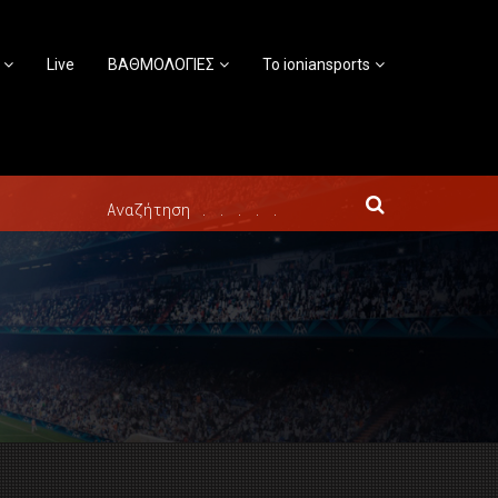
Live
ΒΑΘΜΟΛΟΓΙΕΣ
Το ioniansports