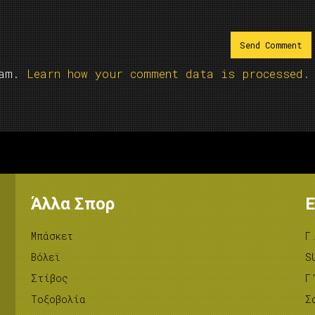
pam.
Learn how your comment data is processed.
Άλλα Σπορ
Ε
Μπάσκετ
Γ
Βόλεϊ
S
Στίβος
Γ
Tοξοβολία
Σ