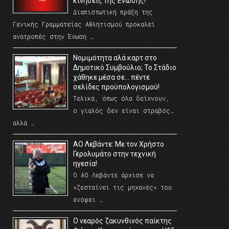
κινήσεις της Ένωσης!
Διαπιστωτική πράξη της
Γενικής Γραμματείας Αθλητισμού προκαλεί
ανατροπές στην Ένωση …
Νομιμότητα αλά καρτ στο
Δημοτικό Συμβούλιο; Το Στάδιο
χάθηκε μέσα σε… πέντε
σελίδες προϋπολογισμού!
Τελικά, όπως όλα δείχνουν,
ο γιαλός δεν είναι στραβός…
αλλά …
ΑΟ Λεβάντε: Με τον Χρήστο
Γερολυμάτο στην τεχνική
ηγεσία!
Ο ΑΟ Λεβάντε άρχισε να
«ζεσταίνει τις μηχανές» του
ενόψει …
O νεαρός ζακυνθινός παίκτης