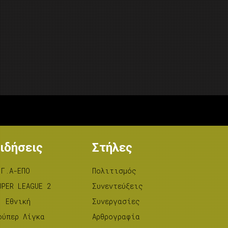
ιδήσεις
Στήλες
.Γ.Α-ΕΠΟ
Πολιτισμός
UPER LEAGUE 2
Συνεντεύξεις
’ Εθνική
Συνεργασίες
ούπερ Λίγκα
Αρθρογραφία