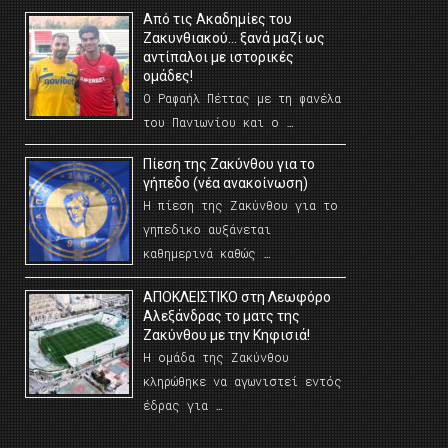
Από τις Ακαδημίες του
Ζακυνθιακού… ξανά μαζί ως
αντίπαλοι με ιστορικές
ομάδες!
Ο Ραφαήλ Πέττας με τη φανέλα
του Πανιωνίου και ο …
Πίεση της Ζακύνθου για το
γήπεδο (νέα ανακοίνωση)
Η πίεση της Ζακύνθου για το
γηπεδικο αυξάνεται
καθημερινά καθώς …
AΠΟΚΛΕΙΣΤΙΚΟ στη Λεωφόρο
Αλεξάνδρας το ματς της
Ζακύνθου με την Κηφισιά!
Η ομάδα της Ζακύνθου
κληρώθηκε να αγωνιστεί εντός
έδρας για …