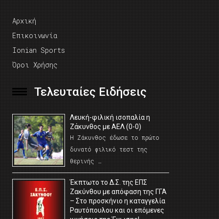
Αρχική
Επικοινωνία
Ionian Sports
Όροι Χρήσης
Τελευταίες Ειδήσεις
Λευκή-φιλική ισοπαλία η
Ζάκυνθος με ΑΕΛ (0-0)
Η Ζάκυνθος έδωσε το πρώτο
δυνατό φιλικό τεστ της
θερινής …
Έκπτωτο το Δ.Σ. της ΕΠΣ
Ζακύνθου με απόφαση της ΓΓΑ
– Στο προσκήνιο η καταγγελία
Ραυτόπουλου και οι επόμενες