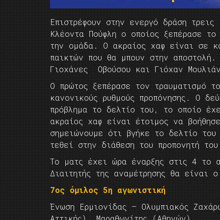
Επιστρέφουν στην ενεργό δράση τρεις
Κλέοντα Πούφλη ο οποίος ξεπέρασε το
την ομάδα. Ο ακραίος χαφ είναι σε κ
παικτών που θα μπουν στην αποστολή. 
Γιοχάνες Οβούσου και Γιόχαν Μουλιά
Ο πρώτος ξεπέρασε τον τραυματισμό τ
κανονικούς ρυθμούς προπόνησης. Ο δε
πρόβλημα το δελτίο του, το οποίο έχ
ακραίος χαφ είναι έτοιμος να βοήθησ
σημειώνουμε ότι βγήκε το δελτίο του
τεθεί στην διάθεση του προπονητή του
Το ματς έχει ώρα έναρξης στις 4 το 
Διαιτητής της αναμέτρησης θα είναι 
7ος όμιλος 5η αγωνιστική
Ένωση Ερμιονίδας – Ολυμπιακός Ζαχάρ
Αττικής), Μαραθωνίτης (Αθηνών)