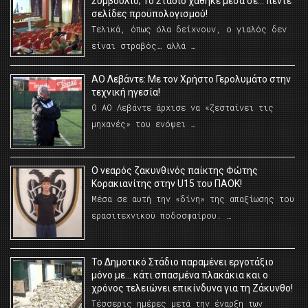
Συμβούλιο; Το Στάδιο χάθηκε μέσα σε… πέντε
σελίδες προϋπολογισμού!
Τελικά, όπως όλα δείχνουν, ο γιαλός δεν
είναι στραβός… αλλά …
ΑΟ Λεβάντε: Με τον Χρήστο Γερολυμάτο στην
τεχνική ηγεσία!
Ο ΑΟ Λεβάντε άρχισε να «ζεσταίνει τις
μηχανές» του ενόψει …
O νεαρός ζακυνθινός παίκτης Φώτης
Κορακιανίτης στην U15 του ΠΑΟΚ!
Μέσα σε αυτή την «δίνη» της απαξίωσης του
ερασιτεχνικού ποδοσφαίρου. …
Το Δημοτικό Στάδιο παραμένει εργοτάξιο
μόνο με… κάτι σπασμένα πλακάκια και ο
χρόνος τελειώνει επικίνδυνα για τη Ζάκυνθο!
Τέσσερις ημέρες μετά την έναρξη των