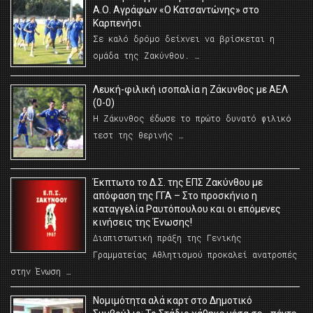
Α.Ο. Αγράφων «Ο Κατσαντώνης» στο
Καρπενήσι
Σε καλό δρόμο δείχνει να βρίσκεται η
ομάδα της Ζακύνθου. …
Λευκή-φιλική ισοπαλία η Ζάκυνθος με ΑΕΛ
(0-0)
Η Ζάκυνθος έδωσε το πρώτο δυνατό φιλικό
τεστ της θερινής …
Έκπτωτο το Δ.Σ. της ΕΠΣ Ζακύνθου με
απόφαση της ΓΓΑ – Στο προσκήνιο η
καταγγελία Ραυτόπουλου και οι επόμενες
κινήσεις της Ένωσης!
Διαπιστωτική πράξη της Γενικής
Γραμματείας Αθλητισμού προκαλεί ανατροπές
στην Ένωση …
Νομιμότητα αλά καρτ στο Δημοτικό