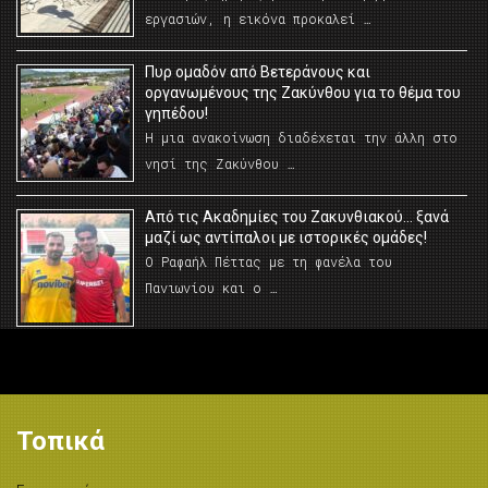
εργασιών, η εικόνα προκαλεί …
Πυρ ομαδόν από Βετεράνους και
οργανωμένους της Ζακύνθου για το θέμα του
γηπέδου!
Η μια ανακοίνωση διαδέχεται την άλλη στο
νησί της Ζακύνθου …
Από τις Ακαδημίες του Ζακυνθιακού… ξανά
μαζί ως αντίπαλοι με ιστορικές ομάδες!
Ο Ραφαήλ Πέττας με τη φανέλα του
Πανιωνίου και ο …
Τοπικά