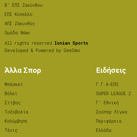
B’ ΕΠΣ Ζακύνθου
ΕΠΣ Κύπελλο
ΑΠΣ Ζάκυνθος
Ομάδα Νέων
All rights reserved
Ionian Sports
.
Developed & Powered by
GeeSmo
.
Άλλα Σπορ
Ειδήσεις
Μπάσκετ
Γ.Γ.Α-ΕΠΟ
Βόλεϊ
SUPER LEAGUE 2
Στίβος
Γ’ Εθνική
Tοξοβολία
Σούπερ Λίγκα
Κολύμβηση
Περιφέρεια
Τένις
Ελλάδα