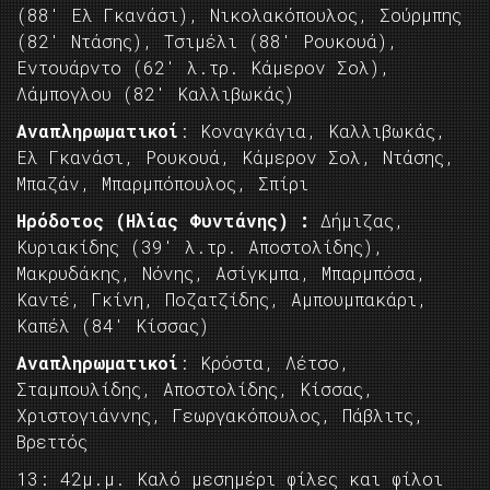
(88′ Ελ Γκανάσι), Νικολακόπουλος, Σούρμπης
(82′ Ντάσης), Τσιμέλι (88′ Ρουκουά),
Εντουάρντο (62′ λ.τρ. Κάμερον Σολ),
Λάμπογλου (82′ Καλλιβωκάς)
Αναπληρωματικοί
: Κοναγκάγια, Καλλιβωκάς,
Ελ Γκανάσι, Ρουκουά, Κάμερον Σολ, Ντάσης,
Μπαζάν, Μπαρμπόπουλος, Σπίρι
Hρόδοτος (Ηλίας Φυντάνης) :
Δήμιζας,
Κυριακίδης (39′ λ.τρ. Αποστολίδης),
Μακρυδάκης, Νόνης, Ασίγκμπα, Μπαρμπόσα,
Καντέ, Γκίνη, Ποζατζίδης, Αμπουμπακάρι,
Καπέλ (84′ Κίσσας)
Αναπληρωματικοί
: Κρόστα, Λέτσο,
Σταμπουλίδης, Αποστολίδης, Κίσσας,
Χριστογιάννης, Γεωργακόπουλος, Πάβλιτς,
Βρεττός
13: 42μ.μ. Καλό μεσημέρι φίλες και φίλοι