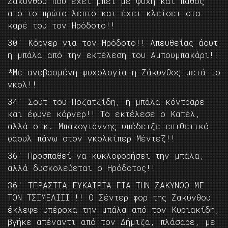
Ζακύνθου που έχει μπει με ψυχή και πάθος
από το πρώτο λεπτό και έχει κλείσει στα
καρέ του τον Ηρόδοτο!!
30′ Κόρνερ για τον Ηρόδοτο!! Απευθείας άουτ
η μπάλα από την εκτέλεση του Αμπουμπακάρι!!
*Με ανεβασμένη ψυχολογία η Ζάκυνθος μετά το
γκολ!!
34′ Σουτ του Ποζατζίδη, η μπάλα κόντραρε
και έφυγε κόρνερ!! Το εκτέλεσε ο Καπέλ,
αλλά ο κ. Μπακογιάννης υπέδειξε επιθετικό
φάουλ πάνω στον γκολκίπερ Μέντεζ!!
36′ Προσπαθεί να κυκλοφορήσει την μπάλα,
αλλά δυσκολεύεται ο Ηρόδοτος!!
36′ ΤΕΡΑΣΤΙΑ ΕΥΚΑΙΡΙΑ ΓΙΑ ΤΗΝ ΖΑΚΥΝΘΟ ΜΕ
ΤΟΝ ΤΣΙΜΕΛΙΙΙ!!! Ο Σέντερ φορ της Ζακύνθου
έκλεψε υπέροχα την μπάλα από τον Κυριακίδη,
βγήκε απέναντι από τον Δήμιζα, πλάσαρε, με