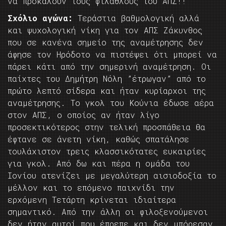
να προκαλούν τους φιλάθλους του ΑΠΣ!!
Σχόλιο αγώνα:
Τεράστια βαθμολογική αλλά
και ψυχολογική νίκη για τον ΑΠΣ Ζάκυνθος
που σε κανένα σημείο της αναμέτρησης δεν
άφησε τον Ηρόδοτο να πιστέψει ότι μπορεί να
πάρει κάτι από την σημερινή αναμέτρηση. Οι
παίχτες του Δημήτρη Νόλη ”έτρωγαν” από το
πρώτο λεπτό σίδερα και ήταν κυρίαρχοι της
αναμέτρησης. Το γκολ του Κούνια έδωσε αέρα
στον ΑΠΣ, ο οποίος αν ήταν λίγο
προσεκτικότερος στην τελική προσπάθεια θα
έφτανε σε άνετη νίκη, καθώς σπατάλησε
τουλάχιστον τρεις κλασσικότατες ευκαιρίες
για γκολ. Από δω και πέρα η ομάδα του
Ιονίου ατενίζει με μεγαλύτερη αισιοδοξία το
μέλλον και το επόμενο παιχνίδι την
ερχόμενη Τετάρτη κρίνεται ιδιαίτερα
σημαντικό. Από την άλλη οι φιλοξενούμενοι
δεν ήταν αυτοί που έπρεπε και δεν μπόρεσαν