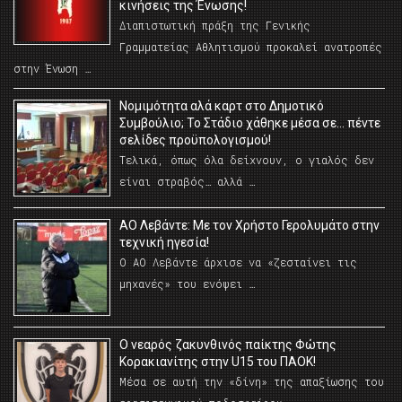
κινήσεις της Ένωσης!
Διαπιστωτική πράξη της Γενικής
Γραμματείας Αθλητισμού προκαλεί ανατροπές
στην Ένωση …
Νομιμότητα αλά καρτ στο Δημοτικό
Συμβούλιο; Το Στάδιο χάθηκε μέσα σε… πέντε
σελίδες προϋπολογισμού!
Τελικά, όπως όλα δείχνουν, ο γιαλός δεν
είναι στραβός… αλλά …
ΑΟ Λεβάντε: Με τον Χρήστο Γερολυμάτο στην
τεχνική ηγεσία!
Ο ΑΟ Λεβάντε άρχισε να «ζεσταίνει τις
μηχανές» του ενόψει …
O νεαρός ζακυνθινός παίκτης Φώτης
Κορακιανίτης στην U15 του ΠΑΟΚ!
Μέσα σε αυτή την «δίνη» της απαξίωσης του