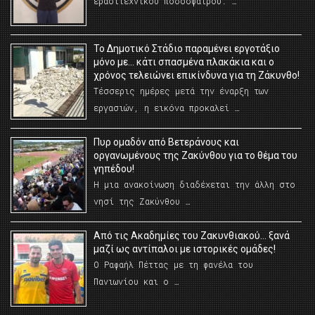
ερασιτεχνικού ποδοσφαίρου. …
Το Δημοτικό Στάδιο παραμένει εργοτάξιο
μόνο με… κάτι σπασμένα πλακάκια και ο
χρόνος τελειώνει επικίνδυνα για τη Ζάκυνθο!
Τέσσερις ημέρες μετά την έναρξη των
εργασιών, η εικόνα προκαλεί …
Πυρ ομαδόν από Βετεράνους και
οργανωμένους της Ζακύνθου για το θέμα του
γηπέδου!
Η μια ανακοίνωση διαδέχεται την άλλη στο
νησί της Ζακύνθου …
Από τις Ακαδημίες του Ζακυνθιακού… ξανά
μαζί ως αντίπαλοι με ιστορικές ομάδες!
Ο Ραφαήλ Πέττας με τη φανέλα του
Πανιωνίου και ο …