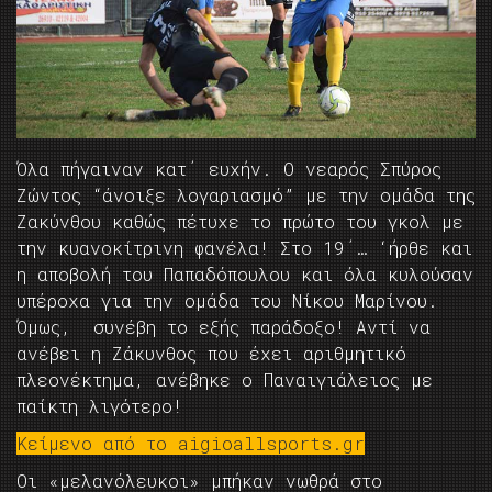
Όλα πήγαιναν κατ΄ ευχήν. Ο νεαρός Σπύρος
Ζώντος “άνοιξε λογαριασμό” με την ομάδα της
Ζακύνθου καθώς πέτυχε το πρώτο του γκολ με
την κυανοκίτρινη φανέλα! Στο 19΄… ‘ήρθε και
η αποβολή του Παπαδόπουλου και όλα κυλούσαν
υπέροχα για την ομάδα του Νίκου Μαρίνου.
Όμως, συνέβη το εξής παράδοξο! Αντί να
ανέβει η Ζάκυνθος που έχει αριθμητικό
πλεονέκτημα, ανέβηκε ο Παναιγιάλειος με
παίκτη λιγότερο!
Κείμενο από το aigioallsports.gr
Οι «μελανόλευκοι» μπήκαν νωθρά στο