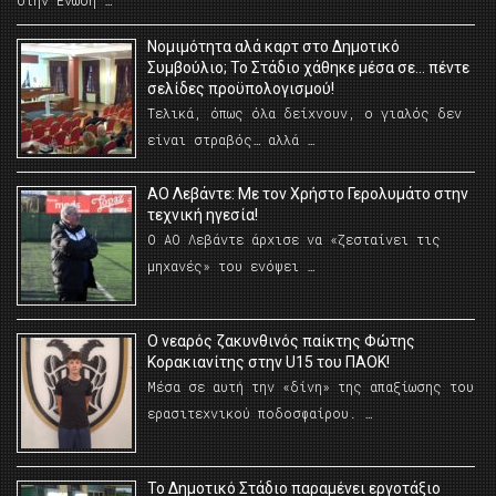
στην Ένωση …
Νομιμότητα αλά καρτ στο Δημοτικό
Συμβούλιο; Το Στάδιο χάθηκε μέσα σε… πέντε
σελίδες προϋπολογισμού!
Τελικά, όπως όλα δείχνουν, ο γιαλός δεν
είναι στραβός… αλλά …
ΑΟ Λεβάντε: Με τον Χρήστο Γερολυμάτο στην
τεχνική ηγεσία!
Ο ΑΟ Λεβάντε άρχισε να «ζεσταίνει τις
μηχανές» του ενόψει …
O νεαρός ζακυνθινός παίκτης Φώτης
Κορακιανίτης στην U15 του ΠΑΟΚ!
Μέσα σε αυτή την «δίνη» της απαξίωσης του
ερασιτεχνικού ποδοσφαίρου. …
Το Δημοτικό Στάδιο παραμένει εργοτάξιο