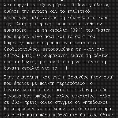
λειτουργεί ως «ξυπνητήρι». Ο Παναιγιάλειος
αύξησε την ένταση και το επιθετικό
πρέσσινγκ, κλείνοντας τη Ζάκυνθο στα καρέ
της. Αυτή η υπεροχή, αφού πρώτα χάθηκαν
ευκαιρίες – με τη κεφαλιά (39΄) του Γκάτση
που πέρασε λίγο άουτ και το σουτ του
Καφεντζή που απόκρουσε εντυπωσιακά ο
Θεοδωρόπουλος, μετουσιώθηκε σε γκολ στο
43΄του ματς. Ο Κουραχάνης έκανε τη σέντρα
από τα δεξιά, με τον Γκάτση να πιάνει τη
δυνατή κεφαλιά για το 1-1.
Στην επανάληψη και ενώ η Ζάκυνθος ήταν αυτή
που έπαιζε με παίκτη περισσότερο, ο
Παναιγιάλειος ήταν η πιο επικίνδυνη ομάδα.
Σίγουρα δεν υπήρξαν πολλές ευκαιρίες, αλλά
σε δύο- τρεις καλές στιγμές οι γηπεδούχοι
θα μπορούσαν να πετύχουν ένα δεύτερο τέρμα,
το οποίο κατά πάσα πιθανότητα θα τους έδινε