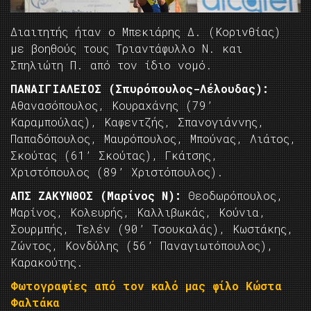
Διαιτητής ήταν ο Μπεκιάρης Δ. (Κορινθίας)
με βοηθούς τους Τριαντάφυλλο Ν. και
Σπηλιώτη Π. από τον ίδιο νομό.
ΠΑΝΑΙΓΙΑΛΕΙΟΣ (Σπυρόπουλος-Λέλουδας):
Αθανασόπουλος, Κουραχάνης (79’
Καραμπούλας), Καφεντζής, Σπανογιάννης,
Παπαδόπουλος, Μαυρόπουλος, Μπούνας, Λιάτος,
Σκούτας (61’ Σκούτας), Γκάτσης,
Χριστόπουλος (89’ Χριστόπουλος).
ΑΠΣ ΖΑΚΥΝΘΟΣ (Μαρίνος Ν):
Θεοδωρόπουλος,
Μαρίνος, Κολευρής, Καλλιβωκάς, Κούνια,
Σουρμπής, Τελέν (90’ Τσουκαλάς), Κωστάκης,
Ζώντος, Κονδύλης (56’ Παναγιωτόπουλος),
Καρακούτης.
Φωτογραφίες από τον καλό μας φίλο Κώστα
Φαλτάκα