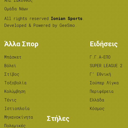
ΑΠΣ Ζάκυνθος
Ομάδα Νέων
All rights reserved
Ionian Sports
.
Developed & Powered by
GeeSmo
.
Άλλα Σπορ
Ειδήσεις
Μπάσκετ
Γ.Γ.Α-ΕΠΟ
Βόλεϊ
SUPER LEAGUE 2
Στίβος
Γ’ Εθνική
Tοξοβολία
Σούπερ Λίγκα
Κολύμβηση
Περιφέρεια
Τένις
Ελλάδα
Ιστιοπλοΐα
Κόσμος
Μηχανοκίνητα
Στήλες
Πολεμικές