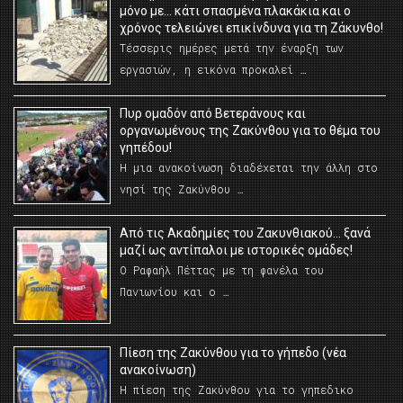
μόνο με… κάτι σπασμένα πλακάκια και ο
χρόνος τελειώνει επικίνδυνα για τη Ζάκυνθο!
Τέσσερις ημέρες μετά την έναρξη των
εργασιών, η εικόνα προκαλεί …
Πυρ ομαδόν από Βετεράνους και
οργανωμένους της Ζακύνθου για το θέμα του
γηπέδου!
Η μια ανακοίνωση διαδέχεται την άλλη στο
νησί της Ζακύνθου …
Από τις Ακαδημίες του Ζακυνθιακού… ξανά
μαζί ως αντίπαλοι με ιστορικές ομάδες!
Ο Ραφαήλ Πέττας με τη φανέλα του
Πανιωνίου και ο …
Πίεση της Ζακύνθου για το γήπεδο (νέα
ανακοίνωση)
Η πίεση της Ζακύνθου για το γηπεδικο