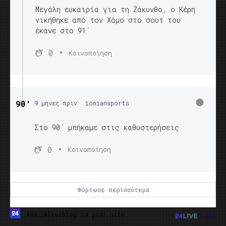
Μεγάλη ευκαιρία για τη Ζάκυνθο, ο Κέρη
νικήθηκε από τον Χάμο στο σουτ του
έκανε στο 91΄
0
Κοινοποίηση
90′
9 μήνες πριν
ioniansports
Στο 90΄ μπήκαμε στις καθυστερήσεις
0
Κοινοποίηση
Φόρτωσε περισσότερα
Add 24liveblog to your site