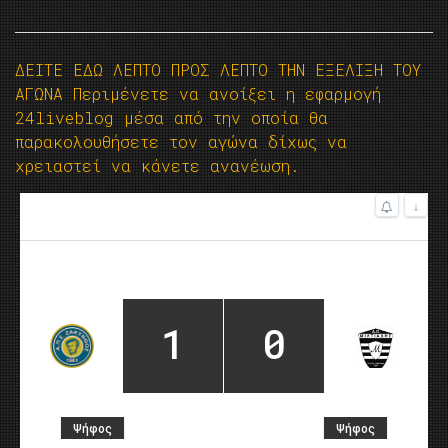
ΔΕΙΤΕ ΕΔΩ ΛΕΠΤΟ ΠΡΟΣ ΛΕΠΤΟ ΤΗΝ ΕΞΕΛΙΞΗ ΤΟΥ
ΑΓΩΝΑ Περιμένετε να ανοίξει η εφαρμογή
24liveblog μέσα από την οποία θα
παρακολουθήσετε τον αγώνα δίχως να
χρειαστεί να κάνετε ανανέωση.
Τελευταία ενημέρωση: 9 μήνες πριν
↓
1
0
Ψήφος
Ψήφος