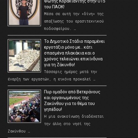
Φώτης Κορακιανίτης στην U15
του ΠΑΟΚ!
Μέσα σε αυτή την «δίνη» της
απαξίωσης του ερασιτεχνικού
ποδοσφαίρου. …
Το Δημοτικό Στάδιο παραμένει
εργοτάξιο μόνο με… κάτι
σπασμένα πλακάκια και ο
χρόνος τελειώνει επικίνδυνα
για τη Ζάκυνθο!
Τέσσερις ημέρες μετά την
έναρξη των εργασιών, η εικόνα προκαλεί …
Πυρ ομαδόν από Βετεράνους
και οργανωμένους της
Ζακύνθου για το θέμα του
γηπέδου!
Η μια ανακοίνωση διαδέχεται
την άλλη στο νησί της
Ζακύνθου …