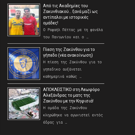
Από τις Ακαδημίες του
Ζακυνθιακού… ξανά μαζί ως
αντίπαλοι με ιστορικές
ομάδες!
Ο Ραφαήλ Πέττας με τη φανέλα
του Πανιωνίου και ο …
Πίεση της Ζακύνθου για το
γήπεδο (νέα ανακοίνωση)
Η πίεση της Ζακύνθου για το
γηπεδικο αυξάνεται
καθημερινά καθώς …
AΠΟΚΛΕΙΣΤΙΚΟ στη Λεωφόρο
Αλεξάνδρας το ματς της
Ζακύνθου με την Κηφισιά!
Η ομάδα της Ζακύνθου
κληρώθηκε να αγωνιστεί εντός
έδρας για …