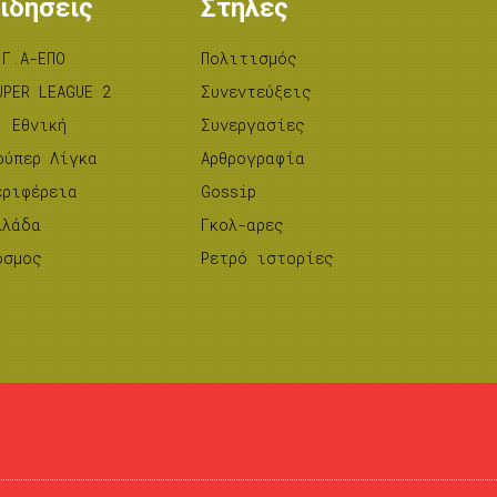
ιδήσεις
Στήλες
.Γ.Α-ΕΠΟ
Πολιτισμός
UPER LEAGUE 2
Συνεντεύξεις
’ Εθνική
Συνεργασίες
ούπερ Λίγκα
Αρθρογραφία
εριφέρεια
Gossip
λλάδα
Γκολ-αρες
όσμος
Ρετρό ιστορίες