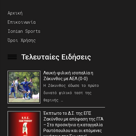
Αρχική
Επικοινωνία
Ionian Sports
Όροι Χρήσης
Τελευταίες Ειδήσεις
Λευκή-φιλική ισοπαλία η
Ζάκυνθος με ΑΕΛ (0-0)
Η Ζάκυνθος έδωσε το πρώτο
δυνατό φιλικό τεστ της
θερινής …
Έκπτωτο το Δ.Σ. της ΕΠΣ
Ζακύνθου με απόφαση της ΓΓΑ
– Στο προσκήνιο η καταγγελία
Ραυτόπουλου και οι επόμενες