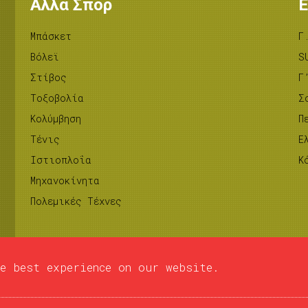
Άλλα Σπορ
Ε
Μπάσκετ
Γ
Βόλεϊ
S
Στίβος
Γ
Tοξοβολία
Σ
Κολύμβηση
Π
Τένις
Ε
Ιστιοπλοΐα
Κ
Μηχανοκίνητα
Πολεμικές Τέχνες
e best experience on our website.