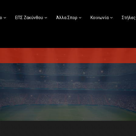
ο
ΕΠΣ Ζακύνθου
Άλλα Σπορ
Κοινωνία
Στήλες