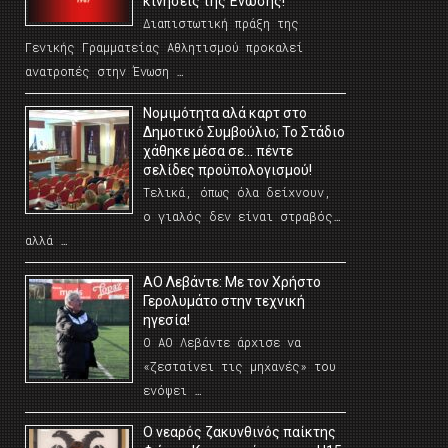
κινήσεις της Ένωσης!
Διαπιστωτική πράξη της
Γενικής Γραμματείας Αθλητισμού προκαλεί
ανατροπές στην Ένωση …
Νομιμότητα αλά καρτ στο
Δημοτικό Συμβούλιο; Το Στάδιο
χάθηκε μέσα σε… πέντε
σελίδες προϋπολογισμού!
Τελικά, όπως όλα δείχνουν,
ο γιαλός δεν είναι στραβός…
αλλά …
ΑΟ Λεβάντε: Με τον Χρήστο
Γερολυμάτο στην τεχνική
ηγεσία!
Ο ΑΟ Λεβάντε άρχισε να
«ζεσταίνει τις μηχανές» του
ενόψει …
O νεαρός ζακυνθινός παίκτης