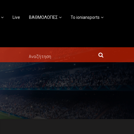
Live
ΒΑΘΜΟΛΟΓΙΕΣ
Το ioniansports