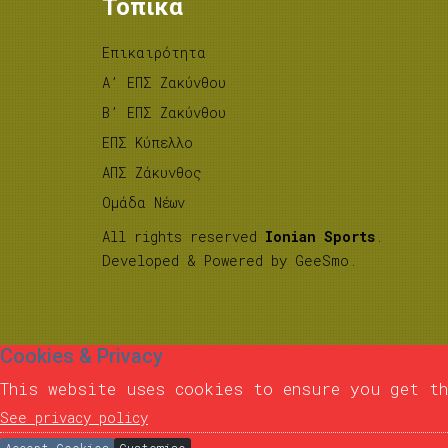
Τοπικά
Επικαιρότητα
A’ ΕΠΣ Ζακύνθου
B’ ΕΠΣ Ζακύνθου
ΕΠΣ Κύπελλο
ΑΠΣ Ζάκυνθος
Ομάδα Νέων
All rights reserved
Ionian Sports
.
Developed & Powered by
GeeSmo
.
Cookies & Privacy
This website uses cookies to ensure you get th
See privacy policy