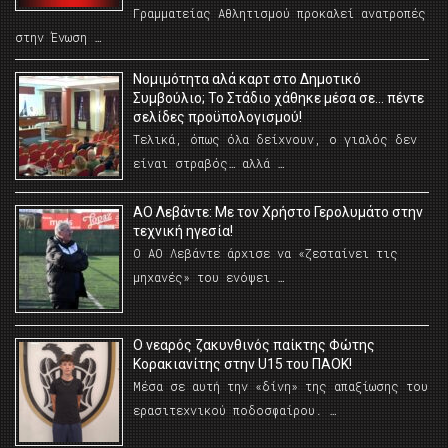
Γραμματείας Αθλητισμού προκαλεί ανατροπές
στην Ένωση …
Νομιμότητα αλά καρτ στο Δημοτικό
Συμβούλιο; Το Στάδιο χάθηκε μέσα σε… πέντε
σελίδες προϋπολογισμού!
Τελικά, όπως όλα δείχνουν, ο γιαλός δεν
είναι στραβός… αλλά …
ΑΟ Λεβάντε: Με τον Χρήστο Γερολυμάτο στην
τεχνική ηγεσία!
Ο ΑΟ Λεβάντε άρχισε να «ζεσταίνει τις
μηχανές» του ενόψει …
O νεαρός ζακυνθινός παίκτης Φώτης
Κορακιανίτης στην U15 του ΠΑΟΚ!
Μέσα σε αυτή την «δίνη» της απαξίωσης του
ερασιτεχνικού ποδοσφαίρου. …