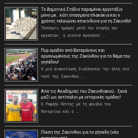
Το Δημοτικό Στάδιο παραμένει εργοτάξιο
μόνο με… κάτι σπασμένα πλακάκια και ο
χρόνος τελειώνει επικίνδυνα για τη Ζάκυνθο!
Τέσσερις ημέρες μετά την έναρξη των
εργασιών, η εικόνα προκαλεί …
Πυρ ομαδόν από Βετεράνους και
οργανωμένους της Ζακύνθου για το θέμα του
γηπέδου!
Η μια ανακοίνωση διαδέχεται την άλλη στο
νησί της Ζακύνθου …
Από τις Ακαδημίες του Ζακυνθιακού… ξανά
μαζί ως αντίπαλοι με ιστορικές ομάδες!
Ο Ραφαήλ Πέττας με τη φανέλα του
Πανιωνίου και ο …
Πίεση της Ζακύνθου για το γήπεδο (νέα