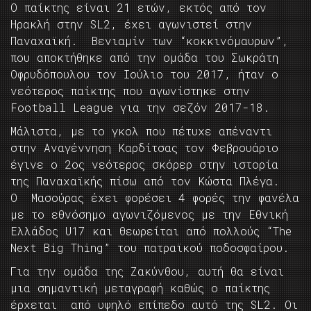
Ο παίκτης είναι 21 ετών, εκτός από τον
Ηρακλή στην SL2, έχει αγωνιστεί στην
Παναχαϊκή. Βενιαμίν των “κοκκινόμαυρων”,
που αποκτήθηκε από την ομάδα του Σωκράτη
Οφρυδόπουλου τον Ιούλιο του 2017, ήταν ο
νεότερος παίκτης που αγωνίστηκε στην
Football League για την σεζόν 2017-18.
Μάλιστα, με το γκολ που πέτυχε απέναντι
στην Αναγέννηση Καρδίτσας τον Φεβρουάριο
έγινε ο 2ος νεότερος σκόρερ στην ιστορία
της Παναχαϊκής πίσω από τον Κώστα Πλέγα.
Ο Μασούρας έχει φορέσει 4 φορές την φανέλα
με το εθνόσημο αγωνιζόμενος με την Εθνική
Ελλάδος U17 και θεωρείται από πολλούς “The
Next Big Thing” του πατραϊκού ποδοσφαίρου.
Για την ομάδα της Ζακύνθου, αυτή θα είναι
μια σημαντική μεταγραφή καθώς ο παίκτης
έρχεται από υψηλό επίπεδο αυτό της SL2. Oι