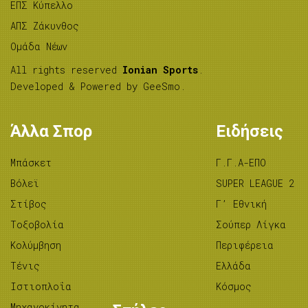
ΕΠΣ Κύπελλο
ΑΠΣ Ζάκυνθος
Ομάδα Νέων
All rights reserved
Ionian Sports
.
Developed & Powered by
GeeSmo
.
Άλλα Σπορ
Ειδήσεις
Μπάσκετ
Γ.Γ.Α-ΕΠΟ
Βόλεϊ
SUPER LEAGUE 2
Στίβος
Γ’ Εθνική
Tοξοβολία
Σούπερ Λίγκα
Κολύμβηση
Περιφέρεια
Τένις
Ελλάδα
Ιστιοπλοΐα
Κόσμος
Μηχανοκίνητα