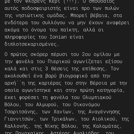
με τον Φλόρενς Κέρι (!!!). Ο σπουδαίος
αυτός ποδοσφαιριστής είναι προ των πυλών
της νησιώτικης ομάδας. Μπορεί βέβαια, στα
ενδότερα του συλλόγου να μην έχουν αναφέρει
ακόμα το όνομα του παίκτη, αλλά οι
πληροφορίες του Ionian είναι
διπλοτσεκαρισμένες.
Ο πρώτος σκόρερ πέρυσι του 2ου ομίλου με
την φανέλα του Πιερικού αγωνίζεται εξίσου
καλά και στις 3 θέσεις της επίθεσης. Τον
ακολουθεί ένα βαρύ βιογραφικό από την
αρχή΄΄η της καριέρας του στην Βέροια με την
οποία αγωνίστηκε και στην πρώτη κατηγορία,
έχει φορέσει τη φανέλα του Ολυμπιακού
Βόλου, του Αλμυρού, του Οικονόμου
Τσαριτσάνης, των Χανίων, της Αναγέννησης
Γιαννιτσών, των Τρικάλων, του Αιολικού, της
Καλλονής, της Νίκης Βόλου, της Καλαμάτας,
της Παναχαϊκης, Αστέρας Αμαλιάδας, του