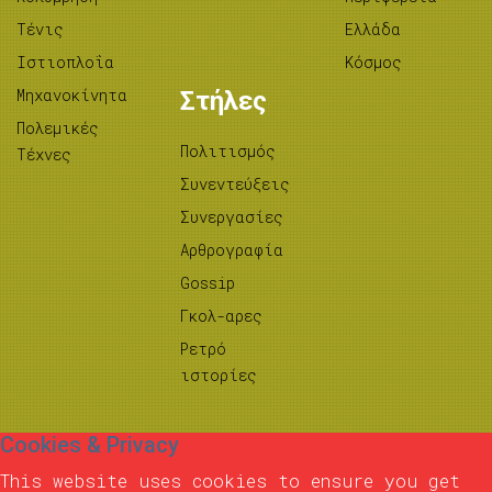
Τένις
Ελλάδα
Ιστιοπλοΐα
Κόσμος
Μηχανοκίνητα
Στήλες
Πολεμικές
Πολιτισμός
Τέχνες
Συνεντεύξεις
Συνεργασίες
Αρθρογραφία
Gossip
Γκολ-αρες
Ρετρό
ιστορίες
Cookies & Privacy
This website uses cookies to ensure you get