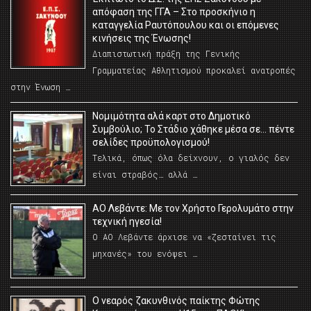
απόφαση της ΓΓΑ – Στο προσκήνιο η
καταγγελία Ραυτόπουλου και οι επόμενες
κινήσεις της Ένωσης!
Διαπιστωτική πράξη της Γενικής
Γραμματείας Αθλητισμού προκαλεί ανατροπές
στην Ένωση …
Νομιμότητα αλά καρτ στο Δημοτικό
Συμβούλιο; Το Στάδιο χάθηκε μέσα σε… πέντε
σελίδες προϋπολογισμού!
Τελικά, όπως όλα δείχνουν, ο γιαλός δεν
είναι στραβός… αλλά …
ΑΟ Λεβάντε: Με τον Χρήστο Γερολυμάτο στην
τεχνική ηγεσία!
Ο ΑΟ Λεβάντε άρχισε να «ζεσταίνει τις
μηχανές» του ενόψει …
O νεαρός ζακυνθινός παίκτης Φώτης