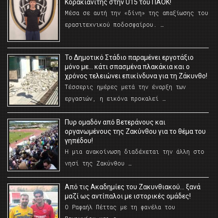
Κορακιανίτης στην U15 του ΠΑΟΚ!
Μέσα σε αυτή την «δίνη» της απαξίωσης του
ερασιτεχνικού ποδοσφαίρου. …
Το Δημοτικό Στάδιο παραμένει εργοτάξιο
μόνο με… κάτι σπασμένα πλακάκια και ο
χρόνος τελειώνει επικίνδυνα για τη Ζάκυνθο!
Τέσσερις ημέρες μετά την έναρξη των
εργασιών, η εικόνα προκαλεί …
Πυρ ομαδόν από Βετεράνους και
οργανωμένους της Ζακύνθου για το θέμα του
γηπέδου!
Η μια ανακοίνωση διαδέχεται την άλλη στο
νησί της Ζακύνθου …
Από τις Ακαδημίες του Ζακυνθιακού… ξανά
μαζί ως αντίπαλοι με ιστορικές ομάδες!
Ο Ραφαήλ Πέττας με τη φανέλα του