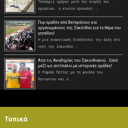
Τέσσερις ημέρες μετά την έναρξη των
εργασιών, η εικόνα προκαλεί …
Πυρ ομαδόν από Βετεράνους και
οργανωμένους της Ζακύνθου για το θέμα του
γηπέδου!
Η μια ανακοίνωση διαδέχεται την άλλη στο
νησί της Ζακύνθου …
Από τις Ακαδημίες του Ζακυνθιακού… ξανά
μαζί ως αντίπαλοι με ιστορικές ομάδες!
Ο Ραφαήλ Πέττας με τη φανέλα του
Πανιωνίου και ο …
Τοπικά