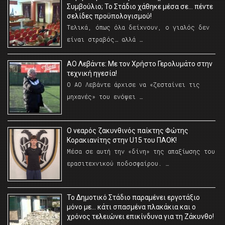
Συμβούλιο; Το Στάδιο χάθηκε μέσα σε… πέντε
σελίδες προϋπολογισμού!
Τελικά, όπως όλα δείχνουν, ο γιαλός δεν
είναι στραβός… αλλά …
ΑΟ Λεβάντε: Με τον Χρήστο Γερολυμάτο στην
τεχνική ηγεσία!
Ο ΑΟ Λεβάντε άρχισε να «ζεσταίνει τις
μηχανές» του ενόψει …
O νεαρός ζακυνθινός παίκτης Φώτης
Κορακιανίτης στην U15 του ΠΑΟΚ!
Μέσα σε αυτή την «δίνη» της απαξίωσης του
ερασιτεχνικού ποδοσφαίρου. …
Το Δημοτικό Στάδιο παραμένει εργοτάξιο
μόνο με… κάτι σπασμένα πλακάκια και ο
χρόνος τελειώνει επικίνδυνα για τη Ζάκυνθο!