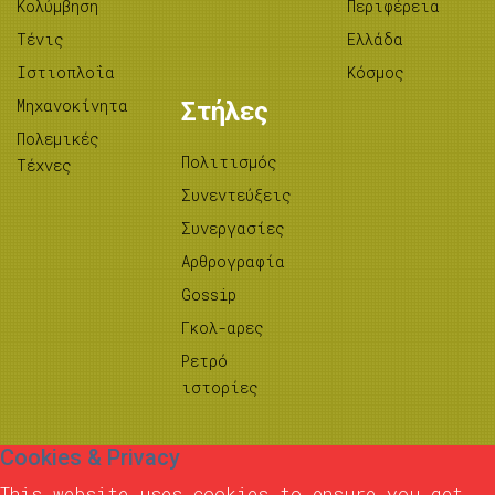
Κολύμβηση
Περιφέρεια
Τένις
Ελλάδα
Ιστιοπλοΐα
Κόσμος
Μηχανοκίνητα
Στήλες
Πολεμικές
Πολιτισμός
Τέχνες
Συνεντεύξεις
Συνεργασίες
Αρθρογραφία
Gossip
Γκολ-αρες
Ρετρό
ιστορίες
Cookies & Privacy
This website uses cookies to ensure you get