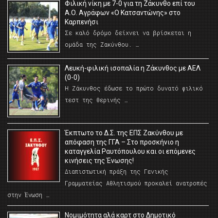
Φιλική νίκη με 7-0 για τη Ζάκυνθο επί του
Α.Ο. Αγράφων «Ο Κατσαντώνης» στο
Καρπενήσι
Σε καλό δρόμο δείχνει να βρίσκεται η
ομάδα της Ζακύνθου. …
Λευκή-φιλική ισοπαλία η Ζάκυνθος με ΑΕΛ
(0-0)
Η Ζάκυνθος έδωσε το πρώτο δυνατό φιλικό
τεστ της θερινής …
Έκπτωτο το Δ.Σ. της ΕΠΣ Ζακύνθου με
απόφαση της ΓΓΑ – Στο προσκήνιο η
καταγγελία Ραυτόπουλου και οι επόμενες
κινήσεις της Ένωσης!
Διαπιστωτική πράξη της Γενικής
Γραμματείας Αθλητισμού προκαλεί ανατροπές
στην Ένωση …
Νομιμότητα αλά καρτ στο Δημοτικό