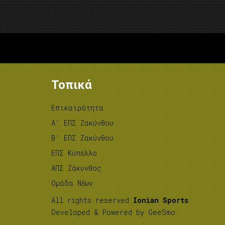
Τοπικά
Επικαιρότητα
A’ ΕΠΣ Ζακύνθου
B’ ΕΠΣ Ζακύνθου
ΕΠΣ Κύπελλο
ΑΠΣ Ζάκυνθος
Ομάδα Νέων
All rights reserved
Ionian Sports
.
Developed & Powered by
GeeSmo
.