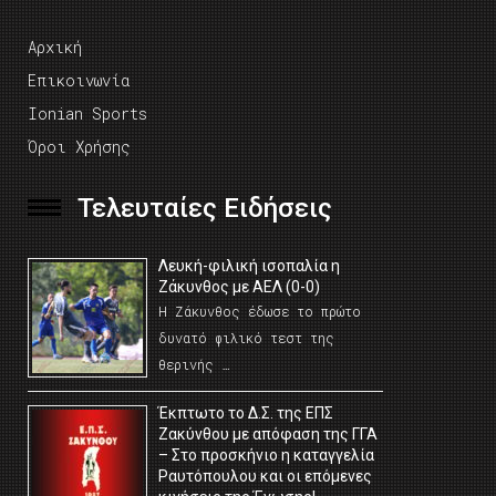
Αρχική
Επικοινωνία
Ionian Sports
Όροι Χρήσης
Τελευταίες Ειδήσεις
Λευκή-φιλική ισοπαλία η
Ζάκυνθος με ΑΕΛ (0-0)
Η Ζάκυνθος έδωσε το πρώτο
δυνατό φιλικό τεστ της
θερινής …
Έκπτωτο το Δ.Σ. της ΕΠΣ
Ζακύνθου με απόφαση της ΓΓΑ
– Στο προσκήνιο η καταγγελία
Ραυτόπουλου και οι επόμενες