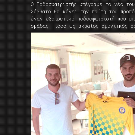
Ο Ποδοσφαιριστής υπέγραψε το νέο το
Σάββατο θα κάνει την πρώτη του προπό
έναν εξαιρετικό ποδοσφαιριστή που μπ
ομάδας, τόσο ως ακραίος αμυντικός ό