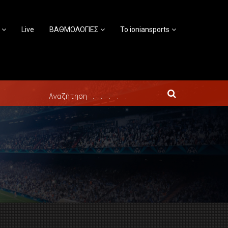
Live
ΒΑΘΜΟΛΟΓΙΕΣ
Το ioniansports