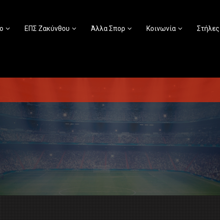
ο
ΕΠΣ Ζακύνθου
Άλλα Σπορ
Κοινωνία
Στήλες