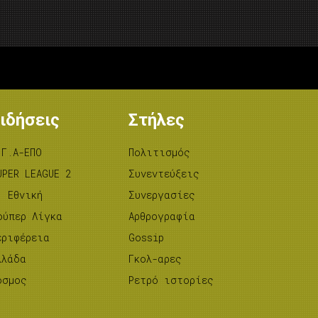
ιδήσεις
Στήλες
.Γ.Α-ΕΠΟ
Πολιτισμός
UPER LEAGUE 2
Συνεντεύξεις
’ Εθνική
Συνεργασίες
ούπερ Λίγκα
Αρθρογραφία
εριφέρεια
Gossip
λλάδα
Γκολ-αρες
όσμος
Ρετρό ιστορίες