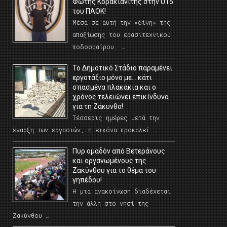
Φώτης Κορακιανίτης στην U15
του ΠΑΟΚ!
Μέσα σε αυτή την «δίνη» της
απαξίωσης του ερασιτεχνικού
ποδοσφαίρου. …
Το Δημοτικό Στάδιο παραμένει
εργοτάξιο μόνο με… κάτι
σπασμένα πλακάκια και ο
χρόνος τελειώνει επικίνδυνα
για τη Ζάκυνθο!
Τέσσερις ημέρες μετά την
έναρξη των εργασιών, η εικόνα προκαλεί …
Πυρ ομαδόν από Βετεράνους
και οργανωμένους της
Ζακύνθου για το θέμα του
γηπέδου!
Η μια ανακοίνωση διαδέχεται
την άλλη στο νησί της
Ζακύνθου …