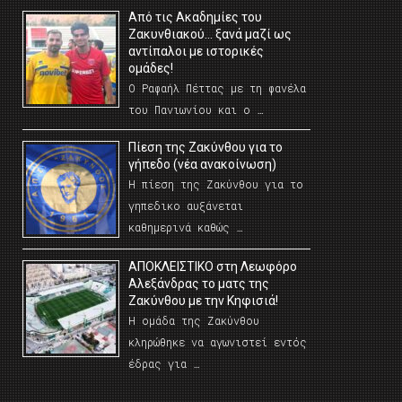
Από τις Ακαδημίες του
Ζακυνθιακού… ξανά μαζί ως
αντίπαλοι με ιστορικές
ομάδες!
Ο Ραφαήλ Πέττας με τη φανέλα
του Πανιωνίου και ο …
Πίεση της Ζακύνθου για το
γήπεδο (νέα ανακοίνωση)
Η πίεση της Ζακύνθου για το
γηπεδικο αυξάνεται
καθημερινά καθώς …
AΠΟΚΛΕΙΣΤΙΚΟ στη Λεωφόρο
Αλεξάνδρας το ματς της
Ζακύνθου με την Κηφισιά!
Η ομάδα της Ζακύνθου
κληρώθηκε να αγωνιστεί εντός
έδρας για …