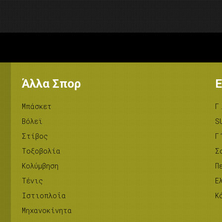
Άλλα Σπορ
Ε
Μπάσκετ
Γ
Βόλεϊ
S
Στίβος
Γ
Tοξοβολία
Σ
Κολύμβηση
Π
Τένις
Ε
Ιστιοπλοΐα
Κ
Μηχανοκίνητα