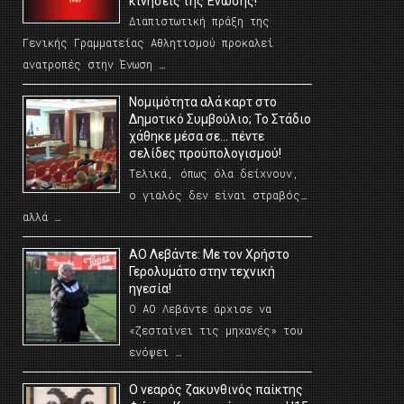
κινήσεις της Ένωσης!
Διαπιστωτική πράξη της
Γενικής Γραμματείας Αθλητισμού προκαλεί
ανατροπές στην Ένωση …
Νομιμότητα αλά καρτ στο
Δημοτικό Συμβούλιο; Το Στάδιο
χάθηκε μέσα σε… πέντε
σελίδες προϋπολογισμού!
Τελικά, όπως όλα δείχνουν,
ο γιαλός δεν είναι στραβός…
αλλά …
ΑΟ Λεβάντε: Με τον Χρήστο
Γερολυμάτο στην τεχνική
ηγεσία!
Ο ΑΟ Λεβάντε άρχισε να
«ζεσταίνει τις μηχανές» του
ενόψει …
O νεαρός ζακυνθινός παίκτης