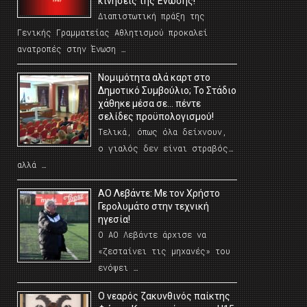
κινήσεις της Ένωσης!
Διαπιστωτική πράξη της
Γενικής Γραμματείας Αθλητισμού προκαλεί
ανατροπές στην Ένωση …
Νομιμότητα αλά καρτ στο
Δημοτικό Συμβούλιο; Το Στάδιο
χάθηκε μέσα σε… πέντε
σελίδες προϋπολογισμού!
Τελικά, όπως όλα δείχνουν,
ο γιαλός δεν είναι στραβός…
αλλά …
ΑΟ Λεβάντε: Με τον Χρήστο
Γερολυμάτο στην τεχνική
ηγεσία!
Ο ΑΟ Λεβάντε άρχισε να
«ζεσταίνει τις μηχανές» του
ενόψει …
O νεαρός ζακυνθινός παίκτης