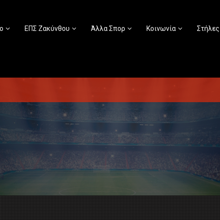
ο
ΕΠΣ Ζακύνθου
Άλλα Σπορ
Κοινωνία
Στήλες