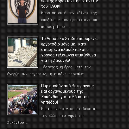
Φώτης Κορακιανίτης στην U15
του ΠΑΟΚ!
Μέσα σε αυτή την «δίνη» της
απαξίωσης του ερασιτεχνικού
ποδοσφαίρου. …
Το Δημοτικό Στάδιο παραμένει
εργοτάξιο μόνο με… κάτι
σπασμένα πλακάκια και ο
χρόνος τελειώνει επικίνδυνα
για τη Ζάκυνθο!
Τέσσερις ημέρες μετά την
έναρξη των εργασιών, η εικόνα προκαλεί …
Πυρ ομαδόν από Βετεράνους
και οργανωμένους της
Ζακύνθου για το θέμα του
γηπέδου!
Η μια ανακοίνωση διαδέχεται
την άλλη στο νησί της
Ζακύνθου …