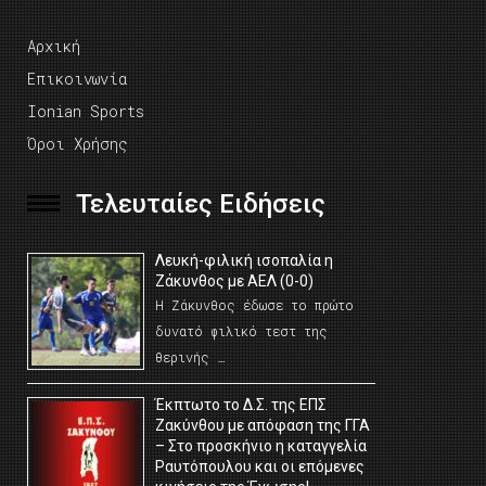
Αρχική
Επικοινωνία
Ionian Sports
Όροι Χρήσης
Τελευταίες Ειδήσεις
Λευκή-φιλική ισοπαλία η
Ζάκυνθος με ΑΕΛ (0-0)
Η Ζάκυνθος έδωσε το πρώτο
δυνατό φιλικό τεστ της
θερινής …
Έκπτωτο το Δ.Σ. της ΕΠΣ
Ζακύνθου με απόφαση της ΓΓΑ
– Στο προσκήνιο η καταγγελία
Ραυτόπουλου και οι επόμενες