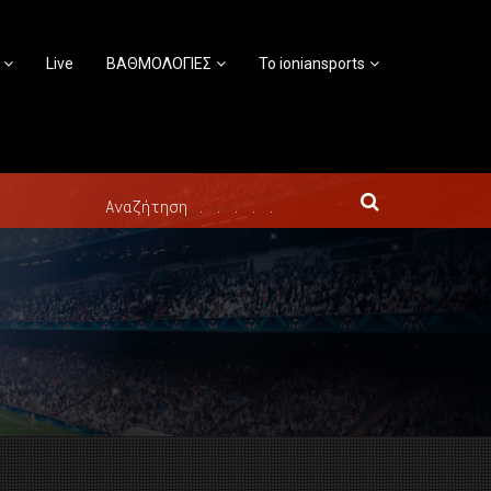
Live
ΒΑΘΜΟΛΟΓΙΕΣ
Το ioniansports