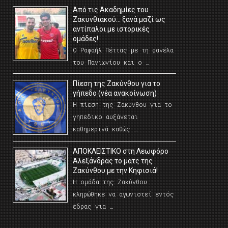
Από τις Ακαδημίες του
Ζακυνθιακού… ξανά μαζί ως
αντίπαλοι με ιστορικές
ομάδες!
Ο Ραφαήλ Πέττας με τη φανέλα
του Πανιωνίου και ο …
Πίεση της Ζακύνθου για το
γήπεδο (νέα ανακοίνωση)
Η πίεση της Ζακύνθου για το
γηπεδικο αυξάνεται
καθημερινά καθώς …
AΠΟΚΛΕΙΣΤΙΚΟ στη Λεωφόρο
Αλεξάνδρας το ματς της
Ζακύνθου με την Κηφισιά!
Η ομάδα της Ζακύνθου
κληρώθηκε να αγωνιστεί εντός
έδρας για …