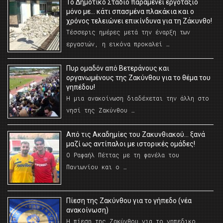
Το Δημοτικό Στάδιο παραμένει εργοτάξιο
μόνο με… κάτι σπασμένα πλακάκια και ο
χρόνος τελειώνει επικίνδυνα για τη Ζάκυνθο!
Τέσσερις ημέρες μετά την έναρξη των
εργασιών, η εικόνα προκαλεί …
Πυρ ομαδόν από Βετεράνους και
οργανωμένους της Ζακύνθου για το θέμα του
γηπέδου!
Η μια ανακοίνωση διαδέχεται την άλλη στο
νησί της Ζακύνθου …
Από τις Ακαδημίες του Ζακυνθιακού… ξανά
μαζί ως αντίπαλοι με ιστορικές ομάδες!
Ο Ραφαήλ Πέττας με τη φανέλα του
Πανιωνίου και ο …
Πίεση της Ζακύνθου για το γήπεδο (νέα
ανακοίνωση)
Η πίεση της Ζακύνθου για το γηπεδικο