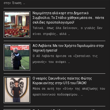
στην Ένωση …
Νομιμότητα αλά καρτ στο Δημοτικό
Συμβούλιο; Το Στάδιο χάθηκε μέσα σε… πέντε
σελίδες προϋπολογισμού!
Τελικά, όπως όλα δείχνουν, ο γιαλός δεν
είναι στραβός… αλλά …
ΑΟ Λεβάντε: Με τον Χρήστο Γερολυμάτο στην
τεχνική ηγεσία!
Ο ΑΟ Λεβάντε άρχισε να «ζεσταίνει τις
μηχανές» του ενόψει …
O νεαρός ζακυνθινός παίκτης Φώτης
Κορακιανίτης στην U15 του ΠΑΟΚ!
Μέσα σε αυτή την «δίνη» της απαξίωσης του
ερασιτεχνικού ποδοσφαίρου. …