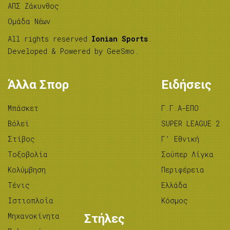
ΑΠΣ Ζάκυνθος
Ομάδα Νέων
All rights reserved
Ionian Sports
.
Developed & Powered by
GeeSmo
.
Άλλα Σπορ
Ειδήσεις
Μπάσκετ
Γ.Γ.Α-ΕΠΟ
Βόλεϊ
SUPER LEAGUE 2
Στίβος
Γ’ Εθνική
Tοξοβολία
Σούπερ Λίγκα
Κολύμβηση
Περιφέρεια
Τένις
Ελλάδα
Ιστιοπλοΐα
Κόσμος
Μηχανοκίνητα
Στήλες