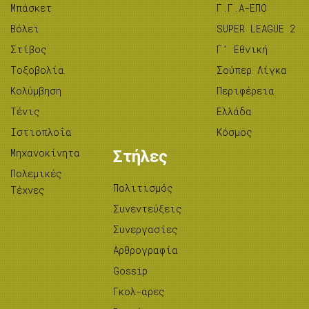
Μπάσκετ
Γ.Γ.Α-ΕΠΟ
Βόλεϊ
SUPER LEAGUE 2
Στίβος
Γ’ Εθνική
Tοξοβολία
Σούπερ Λίγκα
Κολύμβηση
Περιφέρεια
Τένις
Ελλάδα
Ιστιοπλοΐα
Κόσμος
Μηχανοκίνητα
Στήλες
Πολεμικές
Πολιτισμός
Τέχνες
Συνεντεύξεις
Συνεργασίες
Αρθρογραφία
Gossip
Γκολ-αρες