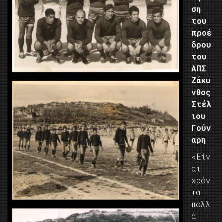
ση
του
προέ
δρου
του
ΑΠΣ
Ζάκυ
νθος
Στέλ
ιου
Γούν
αρη
«Είν
αι
χρόν
ια
πολλ
ά