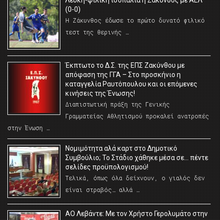
Λευκή-φιλική ισοπαλία η Ζάκυνθος με ΑΕΛ
(0-0)
Η Ζάκυνθος έδωσε το πρώτο δυνατό φιλικό
τεστ της θερινής …
Έκπτωτο το Δ.Σ. της ΕΠΣ Ζακύνθου με
απόφαση της ΓΓΑ – Στο προσκήνιο η
καταγγελία Ραυτόπουλου και οι επόμενες
κινήσεις της Ένωσης!
Διαπιστωτική πράξη της Γενικής
Γραμματείας Αθλητισμού προκαλεί ανατροπές
στην Ένωση …
Νομιμότητα αλά καρτ στο Δημοτικό
Συμβούλιο; Το Στάδιο χάθηκε μέσα σε… πέντε
σελίδες προϋπολογισμού!
Τελικά, όπως όλα δείχνουν, ο γιαλός δεν
είναι στραβός… αλλά …
ΑΟ Λεβάντε: Με τον Χρήστο Γερολυμάτο στην