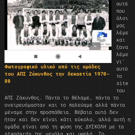
αυτά
που
όλοι
μας
λέμε
και
ξανα
λέμε
γι’
Φωτογραφικό υλικό από τις ομάδες
αυτό
του ΑΠΣ Ζάκυνθος την δεκαετία 1970-
το
80
site
του
ΑΠΣ Ζάκυνθος. Πάντα το θέλαμε, πάντα το
ονειρευόμασταν και το παλεύαμε αλλά πάντα
μέναμε στην προσπάθεια. Βέβαια αυτό δεν
ήταν και δεν είναι κάτι εύκολο, αλλά αυτή η
ομάδα είναι από τη φύση της ΔΥΣΚΟΛΗ με τα
standards της μεγάλα και υψηλά. Το