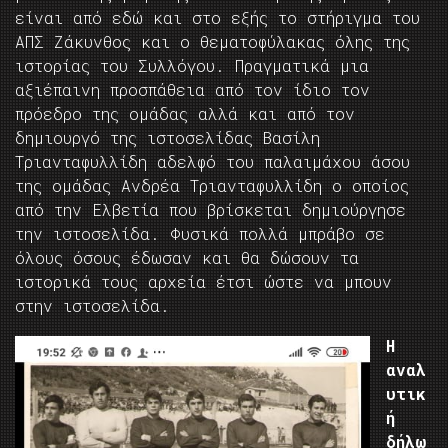
είναι από εδώ και στο εξής το στήριγμα του
ΑΠΣ Ζάκυνθος και ο θεματοφύλακας όλης της
ιστορίας του Συλλόγου. Πραγματικά μια
αξιέπαινη προσπάθεια από τον ίδιο τον
πρόεδρο της ομάδας αλλά και από τον
δημιουργό της ιστοσελίδας Βασίλη
Τριανταφυλλίδη αδελφό του παλαιμάχου άσου
της ομάδας Ανδρέα Τριανταφυλλίδη ο οποίος
από την Ελβετία που βρίσκεται δημιούργησε
την ιστοσελίδα. Φυσικά πολλά μπράβο σε
όλους όσους έδωσαν και θα δώσουν τα
ιστορικά τους αρχεία έτσι ώστε να μπουν
στην ιστοσελίδα.
Η
αναλ
υτικ
ή
δήλω