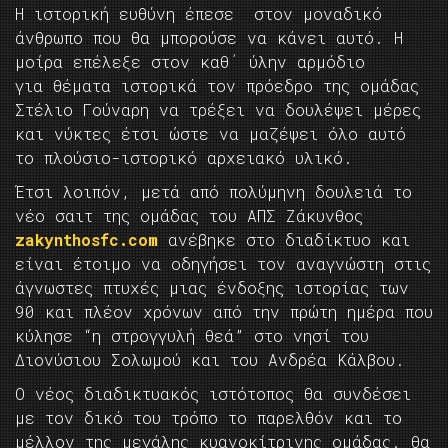
Η ιστορική ευθύνη έπεσε στον μοναδικό
άνθρωπο που θα μπορούσε να κάνει αυτό. Η
μοίρα επέλεξε στον καθ΄ ύλην αρμόδιο
για θέματα ιστορικά τον πρόεδρο της ομάδας
Στέλιο Γούναρη να τρέξει να δουλέψει μέρες
και νύκτες έτσι ώστε να μαζέψει όλο αυτό
το πλούσιο-ιστορικό αρχειακό υλικό.
Έτσι λοιπόν, μετά από πολύμηνη δουλειά το
νέο σαιτ της ομάδας του ΑΠΣ Ζάκυνθος
zakynthosfc.com
ανέβηκε στο διαδίκτυο και
είναι έτοιμο να οδηγήσει τον αναγνώστη στις
άγνωστες πτυχές μιας ένδοξης ιστορίας των
90 και πλέον χρόνων από την πρώτη ημέρα που
κύλησε “η στρογγυλή θεά” στο νησί του
Διονύσιου Σολωμού και του Ανδρέα Κάλβου.
Ο νέος διαδικτυακός ιστότοπος θα συνδέσει
με τον δικό του τρόπο το παρελθόν και το
μέλλον της μεγάλης κυανοκίτρινης ομάδας. θα