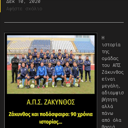
Δεκ 10, 2020
Αφήστε σχόλιο
Η
ιστορία
της
ομάδας
του ΑΠΣ
Ζάκυνθος
είναι
μεγάλη,
αδιαμφισ
βήτητη
αλλά
πάνω
από όλα
βαριά.