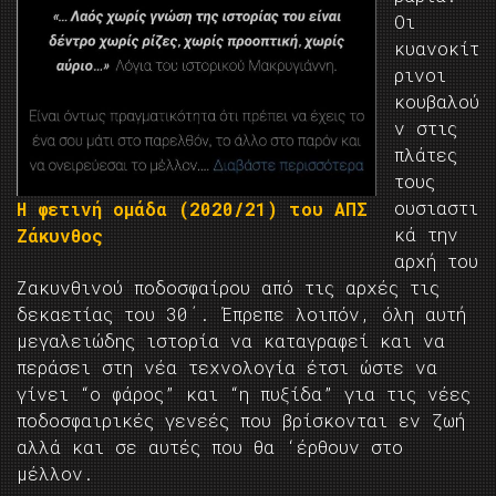
Οι
κυανοκίτ
ρινοι
κουβαλού
ν στις
πλάτες
τους
ουσιαστι
Η φετινή ομάδα (2020/21) του ΑΠΣ
κά την
Ζάκυνθος
αρχή του
Ζακυνθινού ποδοσφαίρου από τις αρχές τις
δεκαετίας του 30΄. Έπρεπε λοιπόν, όλη αυτή
μεγαλειώδης ιστορία να καταγραφεί και να
περάσει στη νέα τεχνολογία έτσι ώστε να
γίνει “ο φάρος” και “η πυξίδα” για τις νέες
ποδοσφαιρικές γενεές που βρίσκονται εν ζωή
αλλά και σε αυτές που θα ‘έρθουν στο
μέλλον.