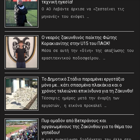
τεχνική ηγεσία!
Ο ΑΟ Λεβάντε άρχισε να «ζεσταίνει τις
μηχανές» του ενόψει …
O νεαρός ζακυνθινός παίκτης Φώτης
Κορακιανίτης στην U15 του ΠΑΟΚ!
Μέσα σε αυτή την «δίνη» της απαξίωσης του
ερασιτεχνικού ποδοσφαίρου. …
Το Δημοτικό Στάδιο παραμένει εργοτάξιο
μόνο με… κάτι σπασμένα πλακάκια και ο
χρόνος τελειώνει επικίνδυνα για τη Ζάκυνθο!
Τέσσερις ημέρες μετά την έναρξη των
εργασιών, η εικόνα προκαλεί …
Πυρ ομαδόν από Βετεράνους και
οργανωμένους της Ζακύνθου για το θέμα του
γηπέδου!
Η μια ανακοίνωση διαδέχεται την άλλη στο