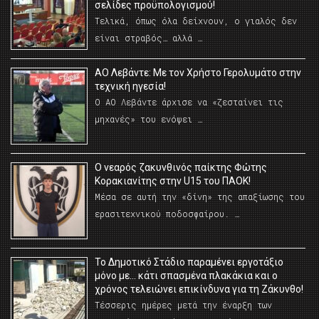
σελίδες προϋπολογισμού!
Τελικά, όπως όλα δείχνουν, ο γιαλός δεν
είναι στραβός… αλλά …
ΑΟ Λεβάντε: Με τον Χρήστο Γερολυμάτο στην
τεχνική ηγεσία!
Ο ΑΟ Λεβάντε άρχισε να «ζεσταίνει τις
μηχανές» του ενόψει …
O νεαρός ζακυνθινός παίκτης Φώτης
Κορακιανίτης στην U15 του ΠΑΟΚ!
Μέσα σε αυτή την «δίνη» της απαξίωσης του
ερασιτεχνικού ποδοσφαίρου. …
Το Δημοτικό Στάδιο παραμένει εργοτάξιο
μόνο με… κάτι σπασμένα πλακάκια και ο
χρόνος τελειώνει επικίνδυνα για τη Ζάκυνθο!
Τέσσερις ημέρες μετά την έναρξη των