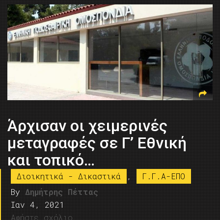
Άρχισαν οι χειμερινές
μεταγραφές σε Γ’ Εθνική
και τοπικό…
Διοικητικά - Δικαστικά
,
Γ.Γ.Α-ΕΠΟ
By
Δημήτρης Πέττας
Ιαν 4, 2021
Αφήστε σχόλιο