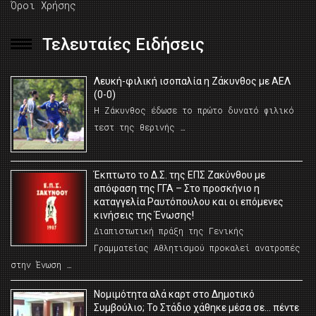
Όροι Χρήσης
Τελευταίες Ειδήσεις
Λευκή-φιλική ισοπαλία η Ζάκυνθος με ΑΕΛ
(0-0)
Η Ζάκυνθος έδωσε το πρώτο δυνατό φιλικό
τεστ της θερινής …
Έκπτωτο το Δ.Σ. της ΕΠΣ Ζακύνθου με
απόφαση της ΓΓΑ – Στο προσκήνιο η
καταγγελία Ραυτόπουλου και οι επόμενες
κινήσεις της Ένωσης!
Διαπιστωτική πράξη της Γενικής
Γραμματείας Αθλητισμού προκαλεί ανατροπές
στην Ένωση …
Νομιμότητα αλά καρτ στο Δημοτικό
Συμβούλιο; Το Στάδιο χάθηκε μέσα σε… πέντε