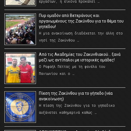
εργασιών, η εικόνα προκαλεί …
Πυρ ομαδόν από Βετεράνους και
οργανωμένους της Ζακύνθου για το θέμα του
γηπέδου!
Η μια ανακοίνωση διαδέχεται την άλλη στο
νησί της Ζακύνθου …
Από τις Ακαδημίες του Ζακυνθιακού… ξανά
μαζί ως αντίπαλοι με ιστορικές ομάδες!
Ο Ραφαήλ Πέττας με τη φανέλα του
Πανιωνίου και ο …
Πίεση της Ζακύνθου για το γήπεδο (νέα
ανακοίνωση)
Η πίεση της Ζακύνθου για το γηπεδικο
αυξάνεται καθημερινά καθώς …