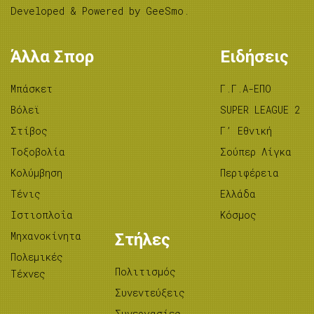
Developed & Powered by
GeeSmo
.
Άλλα Σπορ
Ειδήσεις
Μπάσκετ
Γ.Γ.Α-ΕΠΟ
Βόλεϊ
SUPER LEAGUE 2
Στίβος
Γ’ Εθνική
Tοξοβολία
Σούπερ Λίγκα
Κολύμβηση
Περιφέρεια
Τένις
Ελλάδα
Ιστιοπλοΐα
Κόσμος
Μηχανοκίνητα
Στήλες
Πολεμικές
Πολιτισμός
Τέχνες
Συνεντεύξεις
Συνεργασίες