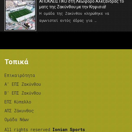
AΠΟΚΛΕΙΣΤΙΚΟ στη Λεωφόρο Αλεξάνδρας το
ματς της Ζακύνθου με την Κηφισιά!
Η ομάδα της Ζακύνθου κληρώθηκε να
αγωνιστεί εντός έδρας για …
Τοπικά
Επικαιρότητα
A’ ΕΠΣ Ζακύνθου
B’ ΕΠΣ Ζακύνθου
ΕΠΣ Κύπελλο
ΑΠΣ Ζάκυνθος
Ομάδα Νέων
All rights reserved
Ionian Sports
.