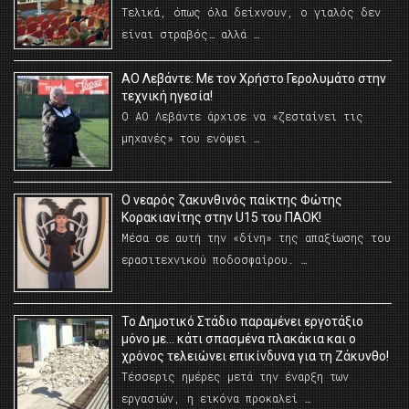
Τελικά, όπως όλα δείχνουν, ο γιαλός δεν
είναι στραβός… αλλά …
ΑΟ Λεβάντε: Με τον Χρήστο Γερολυμάτο στην
τεχνική ηγεσία!
Ο ΑΟ Λεβάντε άρχισε να «ζεσταίνει τις
μηχανές» του ενόψει …
O νεαρός ζακυνθινός παίκτης Φώτης
Κορακιανίτης στην U15 του ΠΑΟΚ!
Μέσα σε αυτή την «δίνη» της απαξίωσης του
ερασιτεχνικού ποδοσφαίρου. …
Το Δημοτικό Στάδιο παραμένει εργοτάξιο
μόνο με… κάτι σπασμένα πλακάκια και ο
χρόνος τελειώνει επικίνδυνα για τη Ζάκυνθο!
Τέσσερις ημέρες μετά την έναρξη των
εργασιών, η εικόνα προκαλεί …