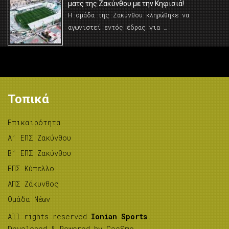
ματς της Ζακύνθου με την Κηφισιά!
Η ομάδα της Ζακύνθου κληρώθηκε να
αγωνιστεί εντός έδρας για …
Τοπικά
Επικαιρότητα
A’ ΕΠΣ Ζακύνθου
B’ ΕΠΣ Ζακύνθου
ΕΠΣ Κύπελλο
ΑΠΣ Ζάκυνθος
Ομάδα Νέων
All rights reserved
Ionian Sports
.
Developed & Powered by
GeeSmo
.