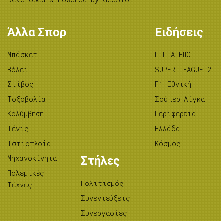
Άλλα Σπορ
Ειδήσεις
Μπάσκετ
Γ.Γ.Α-ΕΠΟ
Βόλεϊ
SUPER LEAGUE 2
Στίβος
Γ’ Εθνική
Tοξοβολία
Σούπερ Λίγκα
Κολύμβηση
Περιφέρεια
Τένις
Ελλάδα
Ιστιοπλοΐα
Κόσμος
Μηχανοκίνητα
Στήλες
Πολεμικές
Πολιτισμός
Τέχνες
Συνεντεύξεις
Συνεργασίες