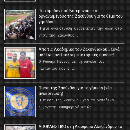
Πυρ ομαδόν από Βετεράνους και
οργανωμένους της Ζακύνθου για το θέμα του
γηπέδου!
Η μια ανακοίνωση διαδέχεται την άλλη στο
νησί της Ζακύνθου …
Από τις Ακαδημίες του Ζακυνθιακού… ξανά
μαζί ως αντίπαλοι με ιστορικές ομάδες!
Ο Ραφαήλ Πέττας με τη φανέλα του
Πανιωνίου και ο …
Πίεση της Ζακύνθου για το γήπεδο (νέα
ανακοίνωση)
Η πίεση της Ζακύνθου για το γηπεδικο
αυξάνεται καθημερινά καθώς …
AΠΟΚΛΕΙΣΤΙΚΟ στη Λεωφόρο Αλεξάνδρας το