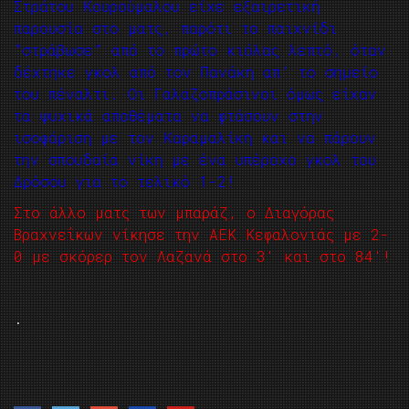
Στράτου Κουρούμαλου είχε εξαιρετική
παρουσία στο ματς, παρότι το παιχνίδι
“στράβωσε” από το πρώτο κιόλας λεπτό, όταν
δέχτηκε γκολ από τον Πανάκη απ’ το σημείο
του πέναλτι. Οι Γαλαζοπράσινοι όμως είχαν
τα ψυχικά αποθέματα να φτάσουν στην
ισοφάριση με τον Καραμαλίκη και να πάρουν
την σπουδαία νίκη με ένα υπέροχο γκολ του
Δρόσου για το τελικό 1-2!
Στο άλλο ματς των μπαράζ, ο Διαγόρας
Βραχνεΐκων νίκησε την ΑΕΚ Κεφαλονιάς με 2-
0 με σκόρερ τον Λαζανά στο 3′ και στο 84′!
.