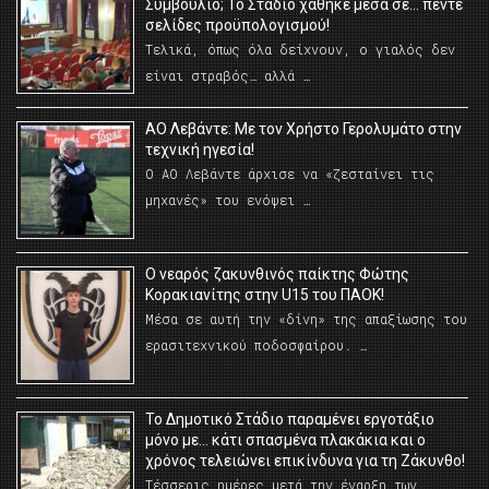
Συμβούλιο; Το Στάδιο χάθηκε μέσα σε… πέντε
σελίδες προϋπολογισμού!
Τελικά, όπως όλα δείχνουν, ο γιαλός δεν
είναι στραβός… αλλά …
ΑΟ Λεβάντε: Με τον Χρήστο Γερολυμάτο στην
τεχνική ηγεσία!
Ο ΑΟ Λεβάντε άρχισε να «ζεσταίνει τις
μηχανές» του ενόψει …
O νεαρός ζακυνθινός παίκτης Φώτης
Κορακιανίτης στην U15 του ΠΑΟΚ!
Μέσα σε αυτή την «δίνη» της απαξίωσης του
ερασιτεχνικού ποδοσφαίρου. …
Το Δημοτικό Στάδιο παραμένει εργοτάξιο
μόνο με… κάτι σπασμένα πλακάκια και ο
χρόνος τελειώνει επικίνδυνα για τη Ζάκυνθο!
Τέσσερις ημέρες μετά την έναρξη των