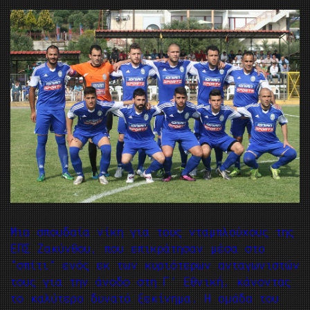
Μια σπουδαία νίκη για τους νταμπλούχους της
ΕΠΣ Ζακύνθου, που επικράτησαν μέσα στο
“σπίτι” ενός εκ των κυριότερων ανταγωνιστών
τους για την άνοδο στη Γ’ Εθνική, κάνοντας
το καλύτερο δυνατό ξεκίνημα. Η ομάδα του