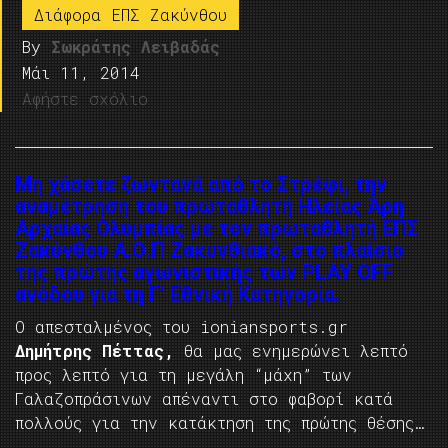
Διάφορα ΕΠΣ Ζακύνθου
By
Σωκράτης Λειβαδάς
Μάι 11, 2014
Αφήστε σχόλιο
Μη χάσετε ζωντανά από το Στρέφι, την
αναμέτρηση του πρωταθλητή Ηλείας
Άρη
Αρχαίας Ολυμπίας
με τον πρωταθλητή ΕΠΣ
Ζακύνθου Α.Ο.Π Ζακυνθιακό, στο πλαίσιο
της πρώτης αγωνιστικής των PLAY OFF
ανόδου για τη Γ’ Εθνική Κατηγορία.
Ο απεσταλμένος του ioniansports.gr
Δημήτρης Πέττας,
θα μας ενημερώνει λεπτό
προς λεπτό για τη μεγάλη “μάχη” των
Γαλαζοπράσινων απέναντι στο φαβορί κατά
πολλούς για την κατάκτηση της πρώτης θέσης…