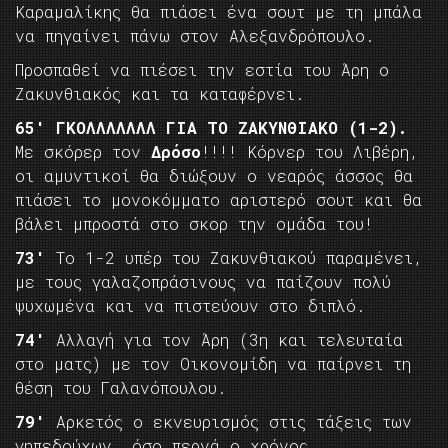
Καραμαλίκης θα πιάσει ένα σουτ με τη μπάλα
να πηγαίνει πάνω στον Αλεξανδρόπουλο.
Προσπαθεί να πιέσει την εστία του Άρη ο
Ζακυνθιακός και τα καταφέρνει.
65′ ΓΚΟΛΛΛΛΛΛΛ ΓΙΑ ΤΟ ΖΑΚΥΝΘΙΑΚΟ (1-2).
Με σκόρερ τον
Δρόσο
!!!! Κόρνερ του Λιβέρη,
οι αμυντικοί θα διώξουν ο νεαρός άσσος θα
πιάσει το μονοκόμματο αριστερό σουτ και θα
βάλει μπροστά στο σκορ την ομάδα του!
73′
Το 1-2 υπέρ του Ζακυνθιακού παραμένει,
με τους γαλαζοπράσινους να παίζουν πολύ
ψυχωμένα και να πιστεύουν στο διπλό.
74′
Αλλαγή για τον Άρη (3η και τελευταία
στο ματς) με τον Οικονομίδη να παίρνει τη
θέση του Γαλανόπουλου.
79′
Αρκετός ο εκνευρισμός στις τάξεις των
γηπεδούχων, όσο περνά ο χρόνος.