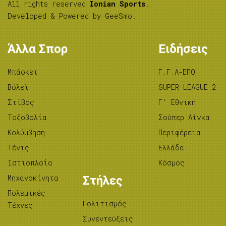
All rights reserved
Ionian Sports
.
Developed & Powered by
GeeSmo
.
Άλλα Σπορ
Ειδήσεις
Μπάσκετ
Γ.Γ.Α-ΕΠΟ
Βόλεϊ
SUPER LEAGUE 2
Στίβος
Γ’ Εθνική
Tοξοβολία
Σούπερ Λίγκα
Κολύμβηση
Περιφέρεια
Τένις
Ελλάδα
Ιστιοπλοΐα
Κόσμος
Μηχανοκίνητα
Στήλες
Πολεμικές
Πολιτισμός
Τέχνες
Συνεντεύξεις