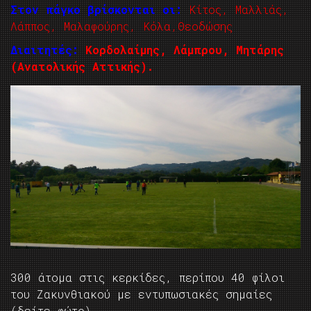
Στον πάγκο βρίσκονται οι:
Κίτος, Μαλλιάς,
Λάππος, Μαλαφούρης, Κόλα,Θεοδώσης
Διαιτητές:
Κορδολαίμης, Λάμπρου, Μητάρης
(Ανατολικής Αττικής).
300 άτομα στις κερκίδες, περίπου 40 φίλοι
του Ζακυνθιακού με εντυπωσιακές σημαίες
(δείτε φώτο)