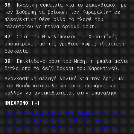
36′
Κλασική ευκαιρία για το Ζακυνθιακό, με
τον Σούρμπη να βρίσκει τον Καραμαλίκη σε
πλεονεκτική θέση αλλά το πλασέ του
τελευταίου να περνά οριακά άουτ.
37
‘ Σουτ του Νικολόπουλου, ο Χαρακτίνός
απομακρύνει με τις γροθιές χωρίς ιδιαίτερη
δυσκολία
39′
Επικίνδυνο σουτ του Μπρη, η μπάλα μόλις
δίπλα από το δεξί δοκάρι του Χαρακτινού.
Αναγκαστική αλλαγή λογικά για τον Άρη, με
τον Θεοδωρακόπουλο να έχει χτυπήσει και
μάλλον να αντικαθίσταται στην επανάληψη.
ΗΜΙΧΡΟΝΟ 1-1
Μετά την ψυχρολουσία του πρώτου γκολ στο 1′
με εκτέλεση πέναλτι του Πναάκη για
λογαριασμό των γηπεδούχων, ο Ζακυνθιακός