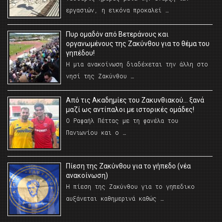
εργασιών, η εικόνα προκαλεί …
Πυρ ομαδόν από Βετεράνους και
οργανωμένους της Ζακύνθου για το θέμα του
γηπέδου!
Η μια ανακοίνωση διαδέχεται την άλλη στο
νησί της Ζακύνθου …
Από τις Ακαδημίες του Ζακυνθιακού… ξανά
μαζί ως αντίπαλοι με ιστορικές ομάδες!
Ο Ραφαήλ Πέττας με τη φανέλα του
Πανιωνίου και ο …
Πίεση της Ζακύνθου για το γήπεδο (νέα
ανακοίνωση)
Η πίεση της Ζακύνθου για το γηπεδικο
αυξάνεται καθημερινά καθώς …