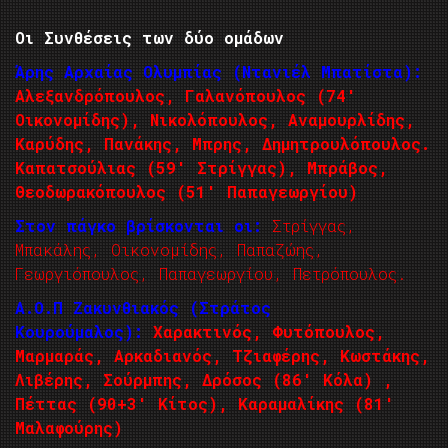
Οι Συνθέσεις των δύο ομάδων
Άρης Αρχαίας Ολυμπίας (Ντανιέλ Μπατίστα):
Αλεξανδρόπουλος, Γαλανόπουλος (74′
Οικονομίδης), Νικολόπουλος, Αναμουρλίδης,
Καρύδης, Πανάκης, Μπρης, Δημητρουλόπουλος.
Καπατσούλιας (59′ Στρίγγας), Μπράβος,
Θεοδωρακόπουλος (51′ Παπαγεωργίου)
Στον πάγκο βρίσκονται οι:
Στρίγγας,
Μπακάλης, Οικονομίδης, Παπαζώης,
Γεωργιόπουλος, Παπαγεωργίου, Πετρόπουλος.
Α.Ο.Π Ζακυνθιακός (Στράτος
Κουρούμαλος):
Χαρακτινός, Φυτόπουλος,
Μαρμαράς, Αρκαδιανός, Τζιαφέρης, Κωστάκης,
Λιβέρης, Σούρμπης, Δρόσος (86′ Κόλα) ,
Πέττας (90+3′ Κίτος), Καραμαλίκης (81′
Μαλαφούρης)