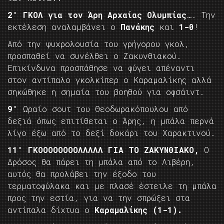
2′ ΓΚΟΛ για τον Άρη Αρχαίας Ολυμπίας
…. Την
εκτέλεση αναλαμβάνει ο
Πανάκης
και
1-0
!
Από την ψυχρολουσία του γρήγορου γκολ,
προσπαθεί να συνέλθει ο Ζακυνθιακού.
Επικίνδυνα προσπάθησε να φύγει απέναντι
στον αντίπαλο γκολκίπερ ο Καραμαλίκης αλλά
σηκώθηκε η σημαία του βοηθού για οφσάιντ.
9′
Ωραίο σουτ του Θεοδωρακόπουλου από
δεξιά όπως επιτίθεται ο Άρης, η μπάλα περνά
λίγο έξω από το δεξί δοκάρι του Χαρακτινού.
11′ ΓΚΟΟΟΟΟΟΟΟΛΛΛΛΛ ΓΙΑ ΤΟ ΖΑΚΥΝΘΙΑΚΟ,
Ο
Δρόσος θα πάρει τη μπάλα από το Λιβέρη,
αυτός θα προλάβει την έξοδο του
τερματοφύλακα και με πλασέ έστειλε τη μπάλα
προς την εστία, για να την σπρώξει στα
αντίπαλα δίχτυα ο
Καραμαλίκης
(1-1).