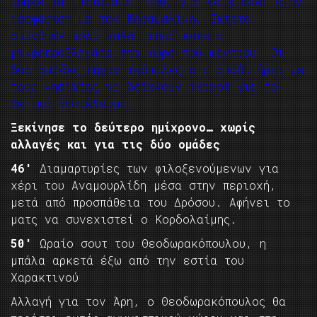
βρήκε τα “πατήματα” του, για να φτάσει στην
ισοφάριση με τον Καραμαλίκη. Έκτοτε
αμύνθηκε πολύ καλά, παρά κάποια
μικροπροβλήματα στο χώρο του κέντρου. Οι
δύο ομάδες πήγαν ισόπαλες στα αποδυτήρια με
τους νησιώτες να δείχνουν ικανοί για το
θετικό αποτέλεσμα.
Ξεκίνησε το δεύτερο ημίχρονο… χωρίς
αλλαγές και για τις δύο ομάδες
46′
Διαμαρτυρίες των φιλοξενούμενων για
χέρι του Αναμουρλίδη μέσα στην περιοχή,
μετά από προσπάθεια του Δρόσου. Αφήνει το
ματς να συνεχιστεί ο Κορδολαίμης.
50′
Ωραίο σουτ του Θεοδωρακόπουλου, η
μπάλα αρκετά έξω από την εστία του
Χαρακτινού
Αλλαγή για τον Άρη, ο Θεοδωρακόπουλος θα