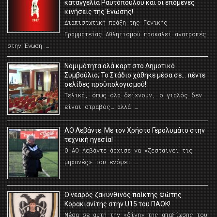
καταγγελία Ραυτόπουλου και οι επόμενες
κινήσεις της Ένωσης!
Διαπιστωτική πράξη της Γενικής
Γραμματείας Αθλητισμού προκαλεί ανατροπές
στην Ένωση …
Νομιμότητα αλά καρτ στο Δημοτικό
Συμβούλιο; Το Στάδιο χάθηκε μέσα σε… πέντε
σελίδες προϋπολογισμού!
Τελικά, όπως όλα δείχνουν, ο γιαλός δεν
είναι στραβός… αλλά …
ΑΟ Λεβάντε: Με τον Χρήστο Γερολυμάτο στην
τεχνική ηγεσία!
Ο ΑΟ Λεβάντε άρχισε να «ζεσταίνει τις
μηχανές» του ενόψει …
O νεαρός ζακυνθινός παίκτης Φώτης
Κορακιανίτης στην U15 του ΠΑΟΚ!
Μέσα σε αυτή την «δίνη» της απαξίωσης του