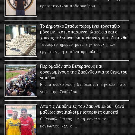
ερασιτεχνικού ποδοσφαίρου. …
Το Δημοτικό Στάδιο παραμένει εργοτάξιο
μόνο με… κάτι σπασμένα πλακάκια και ο
χρόνος τελειώνει επικίνδυνα για τη Ζάκυνθο!
Τέσσερις ημέρες μετά την έναρξη των
εργασιών, η εικόνα προκαλεί …
Πυρ ομαδόν από Βετεράνους και
οργανωμένους της Ζακύνθου για το θέμα του
γηπέδου!
Η μια ανακοίνωση διαδέχεται την άλλη στο
νησί της Ζακύνθου …
Από τις Ακαδημίες του Ζακυνθιακού… ξανά
μαζί ως αντίπαλοι με ιστορικές ομάδες!
Ο Ραφαήλ Πέττας με τη φανέλα του
Πανιωνίου και ο …