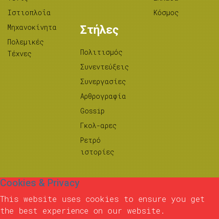
Ιστιοπλοΐα
Κόσμος
Μηχανοκίνητα
Στήλες
Πολεμικές
Πολιτισμός
Τέχνες
Συνεντεύξεις
Συνεργασίες
Αρθρογραφία
Gossip
Γκολ-αρες
Ρετρό
ιστορίες
Cookies & Privacy
This website uses cookies to ensure you get
the best experience on our website.