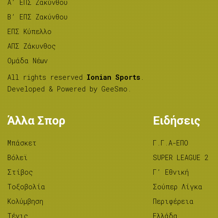
A’ ΕΠΣ Ζακύνθου
B’ ΕΠΣ Ζακύνθου
ΕΠΣ Κύπελλο
ΑΠΣ Ζάκυνθος
Ομάδα Νέων
All rights reserved
Ionian Sports
.
Developed & Powered by
GeeSmo
.
Άλλα Σπορ
Ειδήσεις
Μπάσκετ
Γ.Γ.Α-ΕΠΟ
Βόλεϊ
SUPER LEAGUE 2
Στίβος
Γ’ Εθνική
Tοξοβολία
Σούπερ Λίγκα
Κολύμβηση
Περιφέρεια
Τένις
Ελλάδα