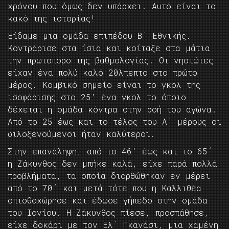
χρόνου που όμως δεν υπάρχει. Αυτό είναι το
κακό της ιστορίας!
Είδαμε μια ομάδα επιπέδου Β΄ Εθνικής.
Κοντράρισε στα ίσια και κοίταξε στα μάτια
την πρωτοπόρο της βαθμολογίας. Οι νησιώτες
είχαν ένα πολύ καλό 20λπεπτο στο πρώτο
μέρος. Κομβικό σημείο είναι το γκολ της
ισοφάρισης στο 25′ ένα γκολ το όποιο
δέχεται η ομάδα κόντρα στην ροή του αγώνα.
Από το 25 έως και το τέλος του Α΄ μέρους οι
φιλοξενούμενοι ήταν καλύτεροι.
Στην επανάληψη, από το 46′ έως και το 65΄
η Ζάκυνθος δεν μπήκε καλά, είχε παρά πολλά
προβλήματα, τα οποία διορθώθηκαν εν μέρει
από το 70΄ και μετά τότε που η Καλλιθέα
οπισθοχώρησε και έδωσε γήπεδο στην ομάδα
του Ιονίου. Η Ζάκυνθος πίεσε, προσπάθησε,
είχε δοκάρι με τον Ελ΄ Γκανάσι, μια χαμένη