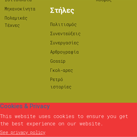
Μηχανοκίνητα
Στήλες
Πολεμικές
Πολιτισμός
Τέχνες
Συνεντεύξεις
Συνεργασίες
Αρθρογραφία
Gossip
Γκολ-αρες
Ρετρό
ιστορίες
Cookies & Privacy
This website uses cookies to ensure you get
the best experience on our website.
See privacy policy