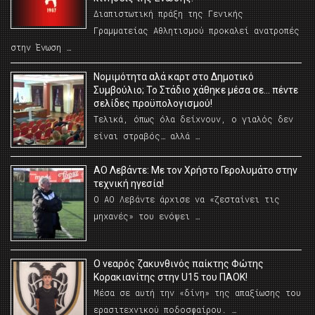
Διαπιστωτική πράξη της Γενικής
Γραμματείας Αθλητισμού προκαλεί ανατροπές
στην Ένωση …
Νομιμότητα αλά καρτ στο Δημοτικό
Συμβούλιο; Το Στάδιο χάθηκε μέσα σε… πέντε
σελίδες προϋπολογισμού!
Τελικά, όπως όλα δείχνουν, ο γιαλός δεν
είναι στραβός… αλλά …
ΑΟ Λεβάντε: Με τον Χρήστο Γερολυμάτο στην
τεχνική ηγεσία!
Ο ΑΟ Λεβάντε άρχισε να «ζεσταίνει τις
μηχανές» του ενόψει …
O νεαρός ζακυνθινός παίκτης Φώτης
Κορακιανίτης στην U15 του ΠΑΟΚ!
Μέσα σε αυτή την «δίνη» της απαξίωσης του
ερασιτεχνικού ποδοσφαίρου. …