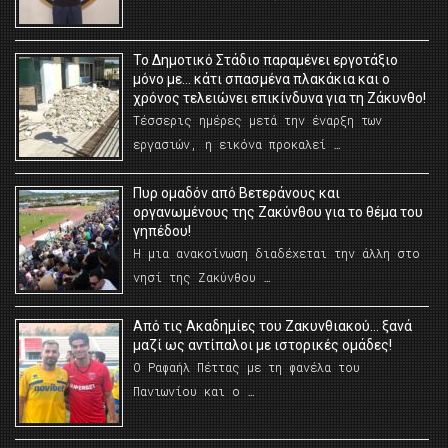
Το Δημοτικό Στάδιο παραμένει εργοτάξιο
μόνο με… κάτι σπασμένα πλακάκια και ο
χρόνος τελειώνει επικίνδυνα για τη Ζάκυνθο!
Τέσσερις ημέρες μετά την έναρξη των
εργασιών, η εικόνα προκαλεί …
Πυρ ομαδόν από Βετεράνους και
οργανωμένους της Ζακύνθου για το θέμα του
γηπέδου!
Η μια ανακοίνωση διαδέχεται την άλλη στο
νησί της Ζακύνθου …
Από τις Ακαδημίες του Ζακυνθιακού… ξανά
μαζί ως αντίπαλοι με ιστορικές ομάδες!
Ο Ραφαήλ Πέττας με τη φανέλα του
Πανιωνίου και ο …