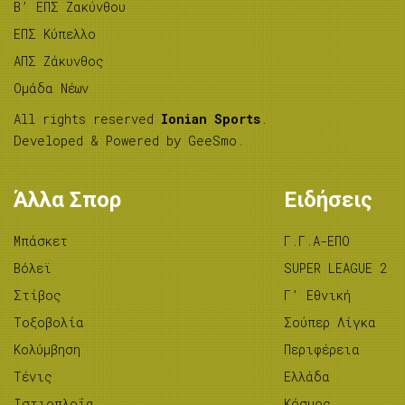
B’ ΕΠΣ Ζακύνθου
ΕΠΣ Κύπελλο
ΑΠΣ Ζάκυνθος
Ομάδα Νέων
All rights reserved
Ionian Sports
.
Developed & Powered by
GeeSmo
.
Άλλα Σπορ
Ειδήσεις
Μπάσκετ
Γ.Γ.Α-ΕΠΟ
Βόλεϊ
SUPER LEAGUE 2
Στίβος
Γ’ Εθνική
Tοξοβολία
Σούπερ Λίγκα
Κολύμβηση
Περιφέρεια
Τένις
Ελλάδα
Ιστιοπλοΐα
Κόσμος