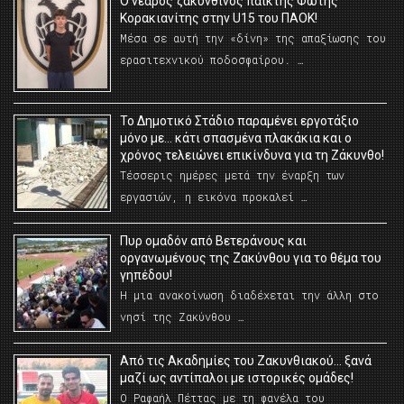
O νεαρός ζακυνθινός παίκτης Φώτης
Κορακιανίτης στην U15 του ΠΑΟΚ!
Μέσα σε αυτή την «δίνη» της απαξίωσης του
ερασιτεχνικού ποδοσφαίρου. …
Το Δημοτικό Στάδιο παραμένει εργοτάξιο
μόνο με… κάτι σπασμένα πλακάκια και ο
χρόνος τελειώνει επικίνδυνα για τη Ζάκυνθο!
Τέσσερις ημέρες μετά την έναρξη των
εργασιών, η εικόνα προκαλεί …
Πυρ ομαδόν από Βετεράνους και
οργανωμένους της Ζακύνθου για το θέμα του
γηπέδου!
Η μια ανακοίνωση διαδέχεται την άλλη στο
νησί της Ζακύνθου …
Από τις Ακαδημίες του Ζακυνθιακού… ξανά
μαζί ως αντίπαλοι με ιστορικές ομάδες!
Ο Ραφαήλ Πέττας με τη φανέλα του