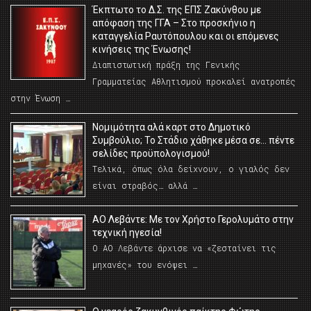
Έκπτωτο το Δ.Σ. της ΕΠΣ Ζακύνθου με
απόφαση της ΓΓΑ – Στο προσκήνιο η
καταγγελία Ραυτόπουλου και οι επόμενες
κινήσεις της Ένωσης!
Διαπιστωτική πράξη της Γενικής
Γραμματείας Αθλητισμού προκαλεί ανατροπές
στην Ένωση …
Νομιμότητα αλά καρτ στο Δημοτικό
Συμβούλιο; Το Στάδιο χάθηκε μέσα σε… πέντε
σελίδες προϋπολογισμού!
Τελικά, όπως όλα δείχνουν, ο γιαλός δεν
είναι στραβός… αλλά …
ΑΟ Λεβάντε: Με τον Χρήστο Γερολυμάτο στην
τεχνική ηγεσία!
Ο ΑΟ Λεβάντε άρχισε να «ζεσταίνει τις
μηχανές» του ενόψει …