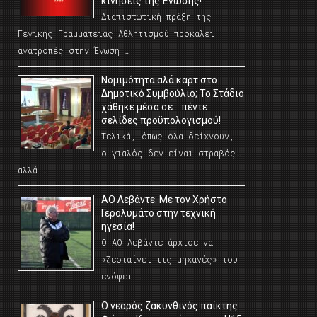
κινήσεις της Ένωσης!
Διαπιστωτική πράξη της
Γενικής Γραμματείας Αθλητισμού προκαλεί
ανατροπές στην Ένωση …
Νομιμότητα αλά καρτ στο
Δημοτικό Συμβούλιο; Το Στάδιο
χάθηκε μέσα σε… πέντε
σελίδες προϋπολογισμού!
Τελικά, όπως όλα δείχνουν,
ο γιαλός δεν είναι στραβός…
αλλά …
ΑΟ Λεβάντε: Με τον Χρήστο
Γερολυμάτο στην τεχνική
ηγεσία!
Ο ΑΟ Λεβάντε άρχισε να
«ζεσταίνει τις μηχανές» του
ενόψει …
O νεαρός ζακυνθινός παίκτης