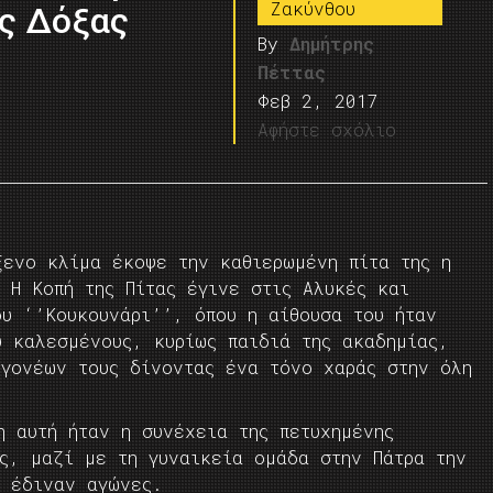
Ζακύνθου
ης Δόξας
By
Δημήτρης
Πέττας
Φεβ 2, 2017
Αφήστε σχόλιο
ξενο κλίμα έκοψε την καθιερωμένη πίτα της η
 Η Κοπή της Πίτας έγινε στις Αλυκές και
ου ‘’Κουκουνάρι’’, όπου η αίθουσα του ήταν
υ καλεσμένους, κυρίως παιδιά της ακαδημίας,
 γονέων τους δίνοντας ένα τόνο χαράς στην όλη
η αυτή ήταν η συνέχεια της πετυχημένης
ας, μαζί με τη γυναικεία ομάδα στην Πάτρα την
ς έδιναν αγώνες.