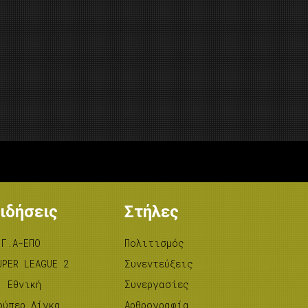
ιδήσεις
Στήλες
.Γ.Α-ΕΠΟ
Πολιτισμός
UPER LEAGUE 2
Συνεντεύξεις
’ Εθνική
Συνεργασίες
ούπερ Λίγκα
Αρθρογραφία