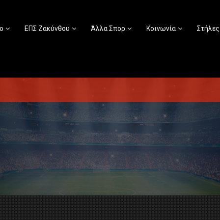
ο
ΕΠΣ Ζακύνθου
Άλλα Σπορ
Κοινωνία
Στήλες