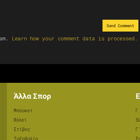
pam.
Learn how your comment data is processed.
Άλλα Σπορ
Ε
Μπάσκετ
Γ
Βόλεϊ
S
Στίβος
Γ
Tοξοβολία
Σ