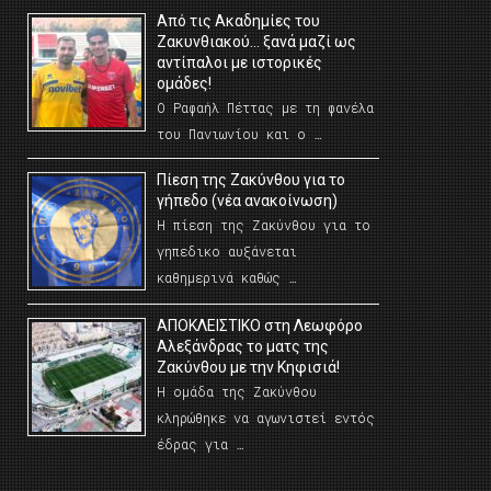
Από τις Ακαδημίες του
Ζακυνθιακού… ξανά μαζί ως
αντίπαλοι με ιστορικές
ομάδες!
Ο Ραφαήλ Πέττας με τη φανέλα
του Πανιωνίου και ο …
Πίεση της Ζακύνθου για το
γήπεδο (νέα ανακοίνωση)
Η πίεση της Ζακύνθου για το
γηπεδικο αυξάνεται
καθημερινά καθώς …
AΠΟΚΛΕΙΣΤΙΚΟ στη Λεωφόρο
Αλεξάνδρας το ματς της
Ζακύνθου με την Κηφισιά!
Η ομάδα της Ζακύνθου
κληρώθηκε να αγωνιστεί εντός
έδρας για …