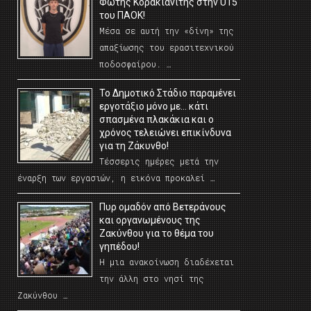
Φώτης Κορακιανίτης στην U15
του ΠΑΟΚ!
Μέσα σε αυτή την «δίνη» της
απαξίωσης του ερασιτεχνικού
ποδοσφαίρου. …
Το Δημοτικό Στάδιο παραμένει
εργοτάξιο μόνο με… κάτι
σπασμένα πλακάκια και ο
χρόνος τελειώνει επικίνδυνα
για τη Ζάκυνθο!
Τέσσερις ημέρες μετά την
έναρξη των εργασιών, η εικόνα προκαλεί …
Πυρ ομαδόν από Βετεράνους
και οργανωμένους της
Ζακύνθου για το θέμα του
γηπέδου!
Η μια ανακοίνωση διαδέχεται
την άλλη στο νησί της
Ζακύνθου …