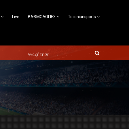
Live
ΒΑΘΜΟΛΟΓΙΕΣ
Το ioniansports