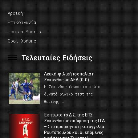
Αρχική
Επικοινωνία
Ionian Sports
Όροι Χρήσης
Τελευταίες Ειδήσεις
Λευκή-φιλική ισοπαλία η
Ζάκυνθος με ΑΕΛ (0-0)
Η Ζάκυνθος έδωσε το πρώτο
δυνατό φιλικό τεστ της
θερινής …
Έκπτωτο το Δ.Σ. της ΕΠΣ
Ζακύνθου με απόφαση της ΓΓΑ
– Στο προσκήνιο η καταγγελία
Ραυτόπουλου και οι επόμενες