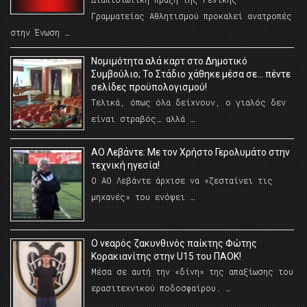
Γραμματείας Αθλητισμού προκαλεί ανατροπές
στην Ένωση …
Νομιμότητα αλά καρτ στο Δημοτικό
Συμβούλιο; Το Στάδιο χάθηκε μέσα σε… πέντε
σελίδες προϋπολογισμού!
Τελικά, όπως όλα δείχνουν, ο γιαλός δεν
είναι στραβός… αλλά …
ΑΟ Λεβάντε: Με τον Χρήστο Γερολυμάτο στην
τεχνική ηγεσία!
Ο ΑΟ Λεβάντε άρχισε να «ζεσταίνει τις
μηχανές» του ενόψει …
O νεαρός ζακυνθινός παίκτης Φώτης
Κορακιανίτης στην U15 του ΠΑΟΚ!
Μέσα σε αυτή την «δίνη» της απαξίωσης του
ερασιτεχνικού ποδοσφαίρου. …