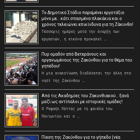
Το Δημοτικό Στάδιο παραμένει εργοτάξιο
μόνο με… κάτι σπασμένα πλακάκια και ο
χρόνος τελειώνει επικίνδυνα για τη Ζάκυνθο!
Τέσσερις ημέρες μετά την έναρξη των
εργασιών, η εικόνα προκαλεί …
Πυρ ομαδόν από Βετεράνους και
οργανωμένους της Ζακύνθου για το θέμα του
γηπέδου!
Η μια ανακοίνωση διαδέχεται την άλλη στο
νησί της Ζακύνθου …
Από τις Ακαδημίες του Ζακυνθιακού… ξανά
μαζί ως αντίπαλοι με ιστορικές ομάδες!
Ο Ραφαήλ Πέττας με τη φανέλα του
Πανιωνίου και ο …
Πίεση της Ζακύνθου για το γήπεδο (νέα