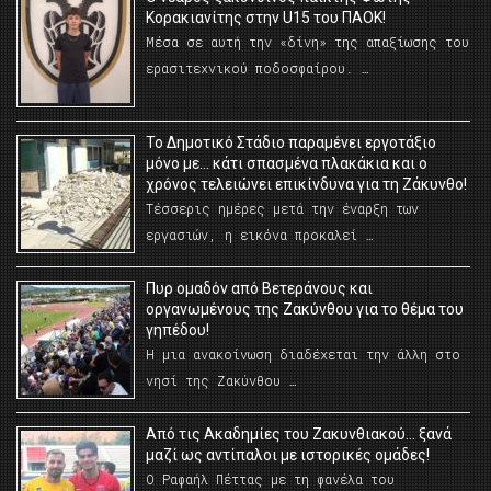
Κορακιανίτης στην U15 του ΠΑΟΚ!
Μέσα σε αυτή την «δίνη» της απαξίωσης του
ερασιτεχνικού ποδοσφαίρου. …
Το Δημοτικό Στάδιο παραμένει εργοτάξιο
μόνο με… κάτι σπασμένα πλακάκια και ο
χρόνος τελειώνει επικίνδυνα για τη Ζάκυνθο!
Τέσσερις ημέρες μετά την έναρξη των
εργασιών, η εικόνα προκαλεί …
Πυρ ομαδόν από Βετεράνους και
οργανωμένους της Ζακύνθου για το θέμα του
γηπέδου!
Η μια ανακοίνωση διαδέχεται την άλλη στο
νησί της Ζακύνθου …
Από τις Ακαδημίες του Ζακυνθιακού… ξανά
μαζί ως αντίπαλοι με ιστορικές ομάδες!
Ο Ραφαήλ Πέττας με τη φανέλα του