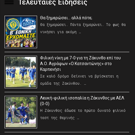
Τελευταίες Ειδήσεις
Θα ξημερώσει… αλλά πότε;
Θα ξημερώσει. Πάντα ξημερώνει. Το φως θα
νικήσει για ακόμη …
Φιλική νίκη με 7-0 για τη Ζάκυνθο επί του
Α.Ο. Αγράφων «Ο Κατσαντώνης» στο
Καρπενήσι
Σε καλό δρόμο δείχνει να βρίσκεται η
ομάδα της Ζακύνθου. …
Λευκή-φιλική ισοπαλία η Ζάκυνθος με ΑΕΛ
(0-0)
Η Ζάκυνθος έδωσε το πρώτο δυνατό φιλικό
τεστ της θερινής …