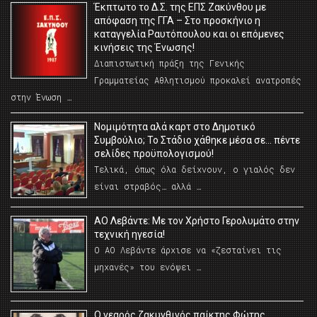
Έκπτωτο το Δ.Σ. της ΕΠΣ Ζακύνθου με
απόφαση της ΓΓΑ – Στο προσκήνιο η
καταγγελία Ραυτόπουλου και οι επόμενες
κινήσεις της Ένωσης!
Διαπιστωτική πράξη της Γενικής
Γραμματείας Αθλητισμού προκαλεί ανατροπές
στην Ένωση …
Νομιμότητα αλά καρτ στο Δημοτικό
Συμβούλιο; Το Στάδιο χάθηκε μέσα σε… πέντε
σελίδες προϋπολογισμού!
Τελικά, όπως όλα δείχνουν, ο γιαλός δεν
είναι στραβός… αλλά …
ΑΟ Λεβάντε: Με τον Χρήστο Γερολυμάτο στην
τεχνική ηγεσία!
Ο ΑΟ Λεβάντε άρχισε να «ζεσταίνει τις
μηχανές» του ενόψει …
O νεαρός ζακυνθινός παίκτης Φώτης