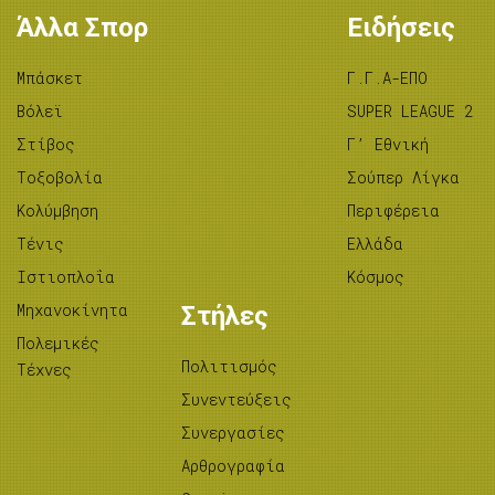
Άλλα Σπορ
Ειδήσεις
Μπάσκετ
Γ.Γ.Α-ΕΠΟ
Βόλεϊ
SUPER LEAGUE 2
Στίβος
Γ’ Εθνική
Tοξοβολία
Σούπερ Λίγκα
Κολύμβηση
Περιφέρεια
Τένις
Ελλάδα
Ιστιοπλοΐα
Κόσμος
Μηχανοκίνητα
Στήλες
Πολεμικές
Πολιτισμός
Τέχνες
Συνεντεύξεις
Συνεργασίες
Αρθρογραφία