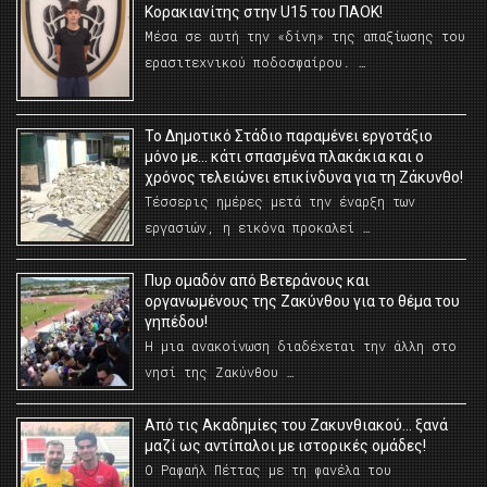
Κορακιανίτης στην U15 του ΠΑΟΚ!
Μέσα σε αυτή την «δίνη» της απαξίωσης του
ερασιτεχνικού ποδοσφαίρου. …
Το Δημοτικό Στάδιο παραμένει εργοτάξιο
μόνο με… κάτι σπασμένα πλακάκια και ο
χρόνος τελειώνει επικίνδυνα για τη Ζάκυνθο!
Τέσσερις ημέρες μετά την έναρξη των
εργασιών, η εικόνα προκαλεί …
Πυρ ομαδόν από Βετεράνους και
οργανωμένους της Ζακύνθου για το θέμα του
γηπέδου!
Η μια ανακοίνωση διαδέχεται την άλλη στο
νησί της Ζακύνθου …
Από τις Ακαδημίες του Ζακυνθιακού… ξανά
μαζί ως αντίπαλοι με ιστορικές ομάδες!
Ο Ραφαήλ Πέττας με τη φανέλα του