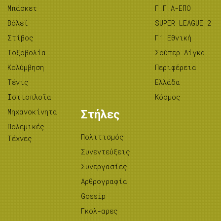
Μπάσκετ
Γ.Γ.Α-ΕΠΟ
Βόλεϊ
SUPER LEAGUE 2
Στίβος
Γ’ Εθνική
Tοξοβολία
Σούπερ Λίγκα
Κολύμβηση
Περιφέρεια
Τένις
Ελλάδα
Ιστιοπλοΐα
Κόσμος
Μηχανοκίνητα
Στήλες
Πολεμικές
Πολιτισμός
Τέχνες
Συνεντεύξεις
Συνεργασίες
Αρθρογραφία
Gossip
Γκολ-αρες