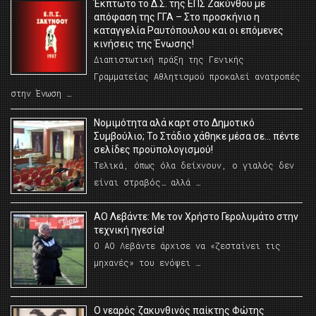
Έκπτωτο το Δ.Σ. της ΕΠΣ Ζακύνθου με
απόφαση της ΓΓΑ – Στο προσκήνιο η
καταγγελία Ραυτόπουλου και οι επόμενες
κινήσεις της Ένωσης!
Διαπιστωτική πράξη της Γενικής
Γραμματείας Αθλητισμού προκαλεί ανατροπές
στην Ένωση …
Νομιμότητα αλά καρτ στο Δημοτικό
Συμβούλιο; Το Στάδιο χάθηκε μέσα σε… πέντε
σελίδες προϋπολογισμού!
Τελικά, όπως όλα δείχνουν, ο γιαλός δεν
είναι στραβός… αλλά …
ΑΟ Λεβάντε: Με τον Χρήστο Γερολυμάτο στην
τεχνική ηγεσία!
Ο ΑΟ Λεβάντε άρχισε να «ζεσταίνει τις
μηχανές» του ενόψει …
O νεαρός ζακυνθινός παίκτης Φώτης