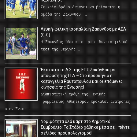
Καρπενήσι
Σε καλό δρόμο δείχνει να βρίσκεται η
ομάδα της Ζακύνθου. …
Λευκή-φιλική ισοπαλία η Ζάκυνθος με ΑΕΛ
(0-0)
Η Ζάκυνθος έδωσε το πρώτο δυνατό φιλικό
τεστ της θερινής …
Έκπτωτο το Δ.Σ. της ΕΠΣ Ζακύνθου με
απόφαση της ΓΓΑ – Στο προσκήνιο η
καταγγελία Ραυτόπουλου και οι επόμενες
κινήσεις της Ένωσης!
Διαπιστωτική πράξη της Γενικής
Γραμματείας Αθλητισμού προκαλεί ανατροπές
στην Ένωση …
Νομιμότητα αλά καρτ στο Δημοτικό
Συμβούλιο; Το Στάδιο χάθηκε μέσα σε… πέντε
σελίδες προϋπολογισμού!