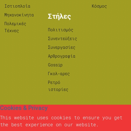
Ιστιοπλοΐα
Κόσμος
Μηχανοκίνητα
Στήλες
Πολεμικές
Πολιτισμός
Τέχνες
Συνεντεύξεις
Συνεργασίες
Αρθρογραφία
Gossip
Γκολ-αρες
Ρετρό
ιστορίες
Cookies & Privacy
This website uses cookies to ensure you get
the best experience on our website.