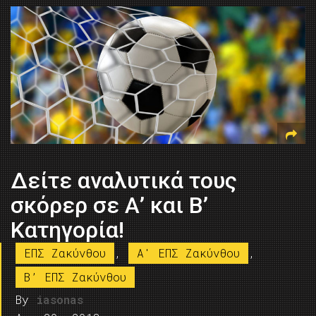
Δείτε αναλυτικά τους
σκόρερ σε Α’ και Β’
Κατηγορία!
ΕΠΣ Ζακύνθου
,
A' ΕΠΣ Ζακύνθου
,
B’ ΕΠΣ Ζακύνθου
By
iasonas