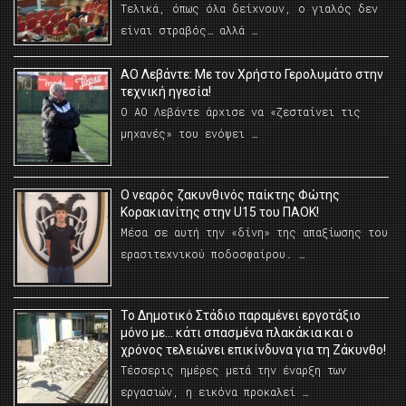
Τελικά, όπως όλα δείχνουν, ο γιαλός δεν
είναι στραβός… αλλά …
ΑΟ Λεβάντε: Με τον Χρήστο Γερολυμάτο στην
τεχνική ηγεσία!
Ο ΑΟ Λεβάντε άρχισε να «ζεσταίνει τις
μηχανές» του ενόψει …
O νεαρός ζακυνθινός παίκτης Φώτης
Κορακιανίτης στην U15 του ΠΑΟΚ!
Μέσα σε αυτή την «δίνη» της απαξίωσης του
ερασιτεχνικού ποδοσφαίρου. …
Το Δημοτικό Στάδιο παραμένει εργοτάξιο
μόνο με… κάτι σπασμένα πλακάκια και ο
χρόνος τελειώνει επικίνδυνα για τη Ζάκυνθο!
Τέσσερις ημέρες μετά την έναρξη των
εργασιών, η εικόνα προκαλεί …