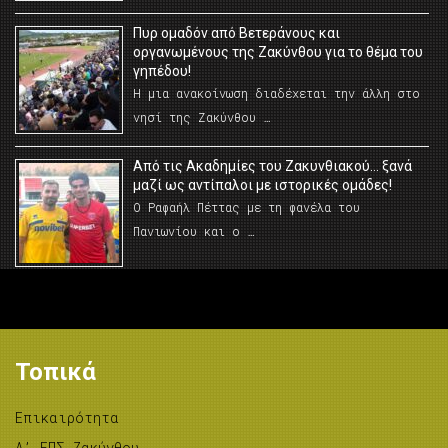
Πυρ ομαδόν από Βετεράνους και
οργανωμένους της Ζακύνθου για το θέμα του
γηπέδου!
Η μια ανακοίνωση διαδέχεται την άλλη στο
νησί της Ζακύνθου …
Από τις Ακαδημίες του Ζακυνθιακού… ξανά
μαζί ως αντίπαλοι με ιστορικές ομάδες!
Ο Ραφαήλ Πέττας με τη φανέλα του
Πανιωνίου και ο …
Τοπικά
Επικαιρότητα
A’ ΕΠΣ Ζακύνθου