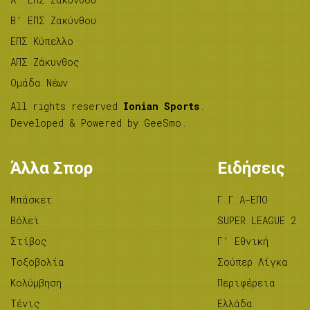
B’ ΕΠΣ Ζακύνθου
ΕΠΣ Κύπελλο
ΑΠΣ Ζάκυνθος
Ομάδα Νέων
All rights reserved
Ionian Sports
.
Developed & Powered by
GeeSmo
.
Άλλα Σπορ
Ειδήσεις
Μπάσκετ
Γ.Γ.Α-ΕΠΟ
Βόλεϊ
SUPER LEAGUE 2
Στίβος
Γ’ Εθνική
Tοξοβολία
Σούπερ Λίγκα
Κολύμβηση
Περιφέρεια
Τένις
Ελλάδα