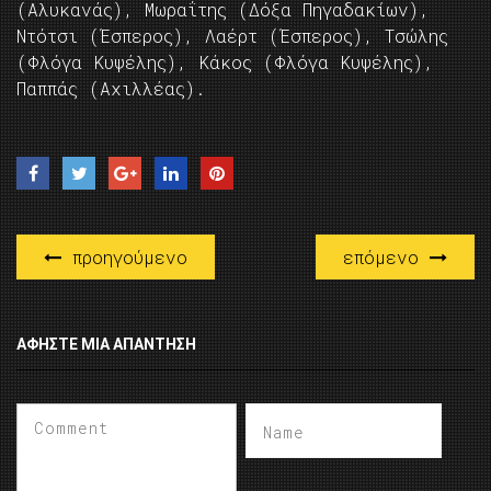
(Αλυκανάς), Μωραΐτης (Δόξα Πηγαδακίων),
Ντότσι (Έσπερος), Λαέρτ (Έσπερος), Τσώλης
(Φλόγα Κυψέλης), Κάκος (Φλόγα Κυψέλης),
Παππάς (Αχιλλέας).
προηγούμενο
επόμενο
ΑΦΉΣΤΕ ΜΙΑ ΑΠΆΝΤΗΣΗ