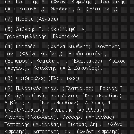
(8) Γουσέτης Δ. (Φλόγα Κυψέλης), Τσουράκης
(ΑΠΣ Ζάκυνθος), Θεοδόσης Λ. (Ελατιακός)
(7) Ντόστι (Αργάσι).
(5) Λιβέρης Π. (Κερί/Ναφθίων),
Τριανταφυλλίδης (Ελατιακός).
(4) Γιατράς Γ. (Φλόγα Κυψέλης), Κοντονής
Παν. (Φλόγα Κυψέλης), Βαρδακαστάνης
(Έσπερος), Κομιώτης Γ. (Ελατιακός), Μπάχος
(Αργάσι), Κοτσώνης (ΑΠΣ Ζάκυνθος).
(3) Φυτόπουλος (Ελατιακός).
(2) Πυλαρινός Διον. (Ελατιακός), Γούλος Ι.
(Κερί/Ναφθίων), Βερτζάγιας (Κερί/Ναφθίων),
Λιβέρης Εμ. (Κερί/Ναφθίων), Λιβέρης Ν.
(Κερί/Ναφθίων), Μπερέτης (Αχιλλέας),
Μπράχος (Αχιλλέας), Θεοδόρι (Αχιλλέας),
Τοπτσίδης (Αχιλλέας), Γιατράς Δημ. (Φλόγα
Κυψέλης), Καπαρέλης Ιακ. (Φλόγα Κυψέλης),