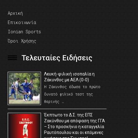
Αρχική
Επικοινωνία
Ionian Sports
Όροι Χρήσης
Τελευταίες Ειδήσεις
Λευκή-φιλική ισοπαλία η
Ζάκυνθος με ΑΕΛ (0-0)
Η Ζάκυνθος έδωσε το πρώτο
δυνατό φιλικό τεστ της
θερινής …
Έκπτωτο το Δ.Σ. της ΕΠΣ
Ζακύνθου με απόφαση της ΓΓΑ
– Στο προσκήνιο η καταγγελία
Ραυτόπουλου και οι επόμενες