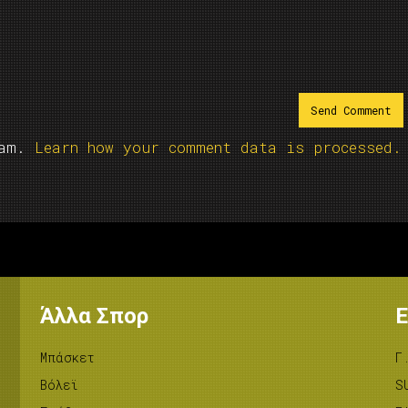
pam.
Learn how your comment data is processed.
Άλλα Σπορ
Ε
Μπάσκετ
Γ
Βόλεϊ
S