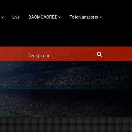
Live
ΒΑΘΜΟΛΟΓΙΕΣ
Το ioniansports