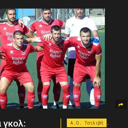
 γκολ:
Α.Ο. Τσιλιβή
,