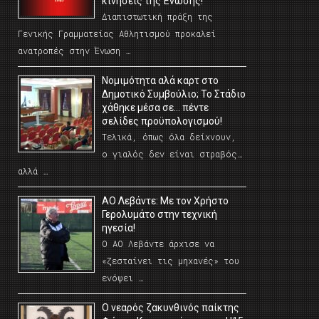
κινήσεις της Ένωσης!
Διαπιστωτική πράξη της
Γενικής Γραμματείας Αθλητισμού προκαλεί
ανατροπές στην Ένωση …
Νομιμότητα αλά καρτ στο
Δημοτικό Συμβούλιο; Το Στάδιο
χάθηκε μέσα σε… πέντε
σελίδες προϋπολογισμού!
Τελικά, όπως όλα δείχνουν,
ο γιαλός δεν είναι στραβός…
αλλά …
ΑΟ Λεβάντε: Με τον Χρήστο
Γερολυμάτο στην τεχνική
ηγεσία!
Ο ΑΟ Λεβάντε άρχισε να
«ζεσταίνει τις μηχανές» του
ενόψει …
O νεαρός ζακυνθινός παίκτης