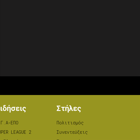
ιδήσεις
Στήλες
.Γ.Α-ΕΠΟ
Πολιτισμός
UPER LEAGUE 2
Συνεντεύξεις