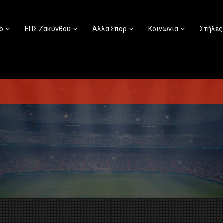
ο
ΕΠΣ Ζακύνθου
Άλλα Σπορ
Κοινωνία
Στήλες