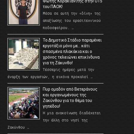
Φώτης Κορακιανίτης στην U15
του ΠΑΟΚ!
Μέσα σε αυτή την «δίνη» της
απαξίωσης του ερασιτεχνικού
ποδοσφαίρου. …
Το Δημοτικό Στάδιο παραμένει
εργοτάξιο μόνο με… κάτι
σπασμένα πλακάκια και ο
χρόνος τελειώνει επικίνδυνα
για τη Ζάκυνθο!
Τέσσερις ημέρες μετά την
έναρξη των εργασιών, η εικόνα προκαλεί …
Πυρ ομαδόν από Βετεράνους
και οργανωμένους της
Ζακύνθου για το θέμα του
γηπέδου!
Η μια ανακοίνωση διαδέχεται
την άλλη στο νησί της
Ζακύνθου …