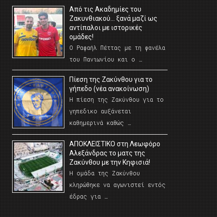
Από τις Ακαδημίες του
Ζακυνθιακού… ξανά μαζί ως
αντίπαλοι με ιστορικές
ομάδες!
Ο Ραφαήλ Πέττας με τη φανέλα
του Πανιωνίου και ο …
Πίεση της Ζακύνθου για το
γήπεδο (νέα ανακοίνωση)
Η πίεση της Ζακύνθου για το
γηπεδικο αυξάνεται
καθημερινά καθώς …
AΠΟΚΛΕΙΣΤΙΚΟ στη Λεωφόρο
Αλεξάνδρας το ματς της
Ζακύνθου με την Κηφισιά!
Η ομάδα της Ζακύνθου
κληρώθηκε να αγωνιστεί εντός
έδρας για …