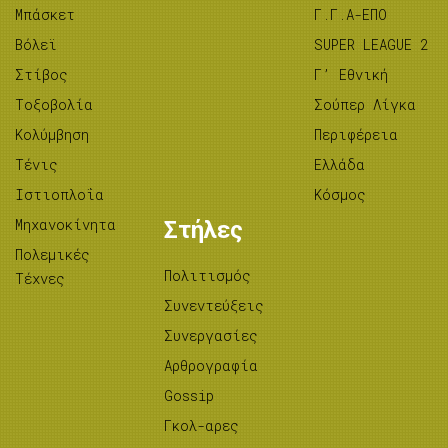
Μπάσκετ
Γ.Γ.Α-ΕΠΟ
Βόλεϊ
SUPER LEAGUE 2
Στίβος
Γ’ Εθνική
Tοξοβολία
Σούπερ Λίγκα
Κολύμβηση
Περιφέρεια
Τένις
Ελλάδα
Ιστιοπλοΐα
Κόσμος
Μηχανοκίνητα
Στήλες
Πολεμικές
Πολιτισμός
Τέχνες
Συνεντεύξεις
Συνεργασίες
Αρθρογραφία
Gossip
Γκολ-αρες