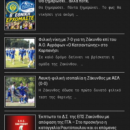
Θα ξημερώσει… αλλά πότε;
Θα ξημερώσει. Πάντα ξημερώνει. Το φως θα
νικήσει για ακόμη …
Φιλική νίκη με 7-0 για τη Ζάκυνθο επί του
Α.Ο. Αγράφων «Ο Κατσαντώνης» στο
Καρπενήσι
Σε καλό δρόμο δείχνει να βρίσκεται η
ομάδα της Ζακύνθου. …
Λευκή-φιλική ισοπαλία η Ζάκυνθος με ΑΕΛ
(0-0)
Η Ζάκυνθος έδωσε το πρώτο δυνατό φιλικό
τεστ της θερινής …
Έκπτωτο το Δ.Σ. της ΕΠΣ Ζακύνθου με
απόφαση της ΓΓΑ – Στο προσκήνιο η
καταγγελία Ραυτόπουλου και οι επόμενες