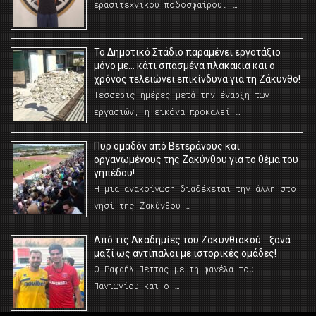
ερασιτεχνικού ποδοσφαίρου. …
Το Δημοτικό Στάδιο παραμένει εργοτάξιο
μόνο με… κάτι σπασμένα πλακάκια και ο
χρόνος τελειώνει επικίνδυνα για τη Ζάκυνθο!
Τέσσερις ημέρες μετά την έναρξη των
εργασιών, η εικόνα προκαλεί …
Πυρ ομαδόν από Βετεράνους και
οργανωμένους της Ζακύνθου για το θέμα του
γηπέδου!
Η μια ανακοίνωση διαδέχεται την άλλη στο
νησί της Ζακύνθου …
Από τις Ακαδημίες του Ζακυνθιακού… ξανά
μαζί ως αντίπαλοι με ιστορικές ομάδες!
Ο Ραφαήλ Πέττας με τη φανέλα του
Πανιωνίου και ο …