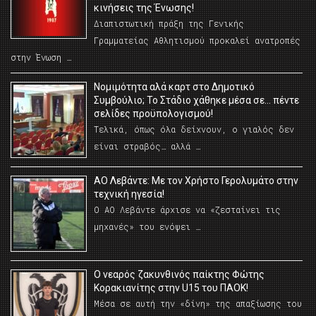
κινήσεις της Ένωσης!
Διαπιστωτική πράξη της Γενικής
Γραμματείας Αθλητισμού προκαλεί ανατροπές
στην Ένωση …
Νομιμότητα αλά καρτ στο Δημοτικό
Συμβούλιο; Το Στάδιο χάθηκε μέσα σε… πέντε
σελίδες προϋπολογισμού!
Τελικά, όπως όλα δείχνουν, ο γιαλός δεν
είναι στραβός… αλλά …
ΑΟ Λεβάντε: Με τον Χρήστο Γερολυμάτο στην
τεχνική ηγεσία!
Ο ΑΟ Λεβάντε άρχισε να «ζεσταίνει τις
μηχανές» του ενόψει …
O νεαρός ζακυνθινός παίκτης Φώτης
Κορακιανίτης στην U15 του ΠΑΟΚ!
Μέσα σε αυτή την «δίνη» της απαξίωσης του