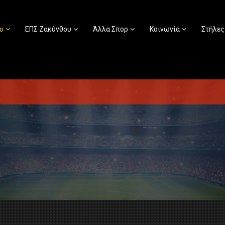
ο
ΕΠΣ Ζακύνθου
Άλλα Σπορ
Κοινωνία
Στήλες