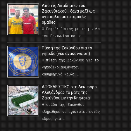
Από τις Ακαδημίες του
Ζακυνθιακού… ξανά μαζί ως
αντίπαλοι με ιστορικές
ομάδες!
Ο Ραφαήλ Πέττας με τη φανέλα
του Πανιωνίου και ο …
Πίεση της Ζακύνθου για το
γήπεδο (νέα ανακοίνωση)
Η πίεση της Ζακύνθου για το
γηπεδικο αυξάνεται
καθημερινά καθώς …
AΠΟΚΛΕΙΣΤΙΚΟ στη Λεωφόρο
Αλεξάνδρας το ματς της
Ζακύνθου με την Κηφισιά!
Η ομάδα της Ζακύνθου
κληρώθηκε να αγωνιστεί εντός
έδρας για …