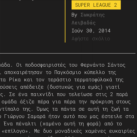
SUPER LEAGUE 2
By
Σωκράτης
Λειβαδάς
Ιούν 30, 2014
Αφήστε σχόλιο
μάδα. Οι ποδοσφαιριστές του Φερνάντο Σάντος
ι αποχαιρέτησαν το Παγκόσμιο κύπελλο της
στα Ρίκα και τον τεράστιο τερματοφύλακά της
ούσεις απέδειξε (δυστυχώς για εμάς) γιατί
ης. Σε ένα παιχνίδι που τελείωσε στις 2 παρά
 ομάδα άξιζε πέρα για πέρα την πρόκριση στους
ντίπαλο της. Όμως τα πάντα σε αυτή τη ζωή τα
υ Γιώργου Σαμαρά ήταν αυτό που μας έστειλε στα
. Ένα πέναλτι (χαμένο αυτή τη φορά) από το
 «επίλογο». Με δυο μοναδικές χαμένες ευκαιρίες