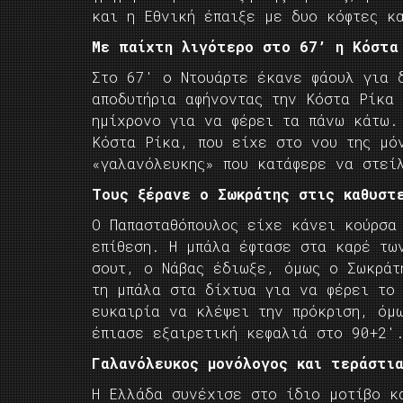
και η Εθνική έπαιξε με δυο κόφτες κα
Με παίχτη λιγότερο στο 67’ η Κόστα
Στο 67′ ο Ντουάρτε έκανε φάουλ για 
αποδυτήρια αφήνοντας την Κόστα Ρίκα
ημίχρονο για να φέρει τα πάνω κάτω.
Κόστα Ρίκα, που είχε στο νου της μό
«γαλανόλευκης» που κατάφερε να στεί
Τους ξέρανε ο Σωκράτης στις καθυστ
Ο Παπασταθόπουλος είχε κάνει κούρσα
επίθεση. Η μπάλα έφτασε στα καρέ τω
σουτ, ο Νάβας έδιωξε, όμως ο Σωκράτ
τη μπάλα στα δίχτυα για να φέρει το
ευκαιρία να κλέψει την πρόκριση, όμ
έπιασε εξαιρετική κεφαλιά στο 90+2′
Γαλανόλευκος μονόλογος και τεράστια
Η Ελλάδα συνέχισε στο ίδιο μοτίβο κ