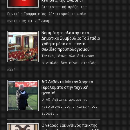
κινήσεις της Ένωσης!
Διαπιστωτική πράξη της
Γενικής Γραμματείας Αθλητισμού προκαλεί
ανατροπές στην Ένωση …
Νομιμότητα αλά καρτ στο
Δημοτικό Συμβούλιο; Το Στάδιο
χάθηκε μέσα σε… πέντε
σελίδες προϋπολογισμού!
Τελικά, όπως όλα δείχνουν,
ο γιαλός δεν είναι στραβός…
αλλά …
ΑΟ Λεβάντε: Με τον Χρήστο
Γερολυμάτο στην τεχνική
ηγεσία!
Ο ΑΟ Λεβάντε άρχισε να
«ζεσταίνει τις μηχανές» του
ενόψει …
O νεαρός ζακυνθινός παίκτης