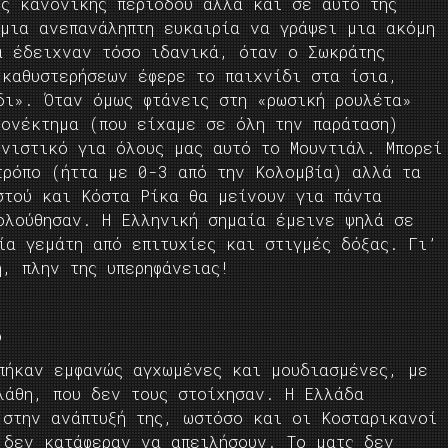
ης κανονικής περιόδου αλλά και σε αυτό της
 μια ανεπανάληπτη ευκαιρία να γράψει μια ακόμη
α έδειχναν τόσο ιδανικά, όταν ο Σωκράτης
 καθυστερήσεων έφερε το παιχνίδι στα ίσια,
δι». Όταν όμως φτάνεις στη «ρωσική ρουλέτα»
εονέκτημα (που είχαμε σε όλη την παράταση)
νιστικό για όλους μας αυτό το Μουντιάλ. Μπορεί
τρόπο (ήττα με 0-3 από την Κολομβία) αλλά τα
στού και Κόστα Ρίκα θα μείνουν για πάντα
ολούθησαν. Η Ελληνική σημαία έμεινε ψηλά σε
ία γεμάτη από επιτυχίες και στιγμές δόξας. Γι’
, πλην της υπερηφάνειας!
ο
πήκαν εμφανώς αγχωμένες και μουδιασμένες, με
λάθη, που δεν τους στοίχησαν. Η Ελλάδα
 στην ανάπτυξή της, ωστόσο και οι Κοσταρικανοί
 δεν κατάφεραν να απειλήσουν. Το ματς δεν