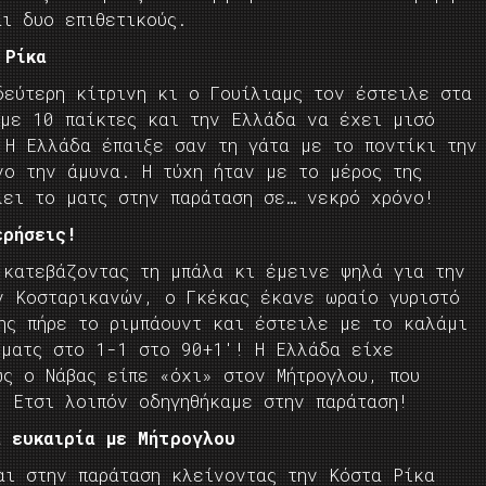
ι δυο επιθετικούς.
 Ρίκα
δεύτερη κίτρινη κι ο Γουίλιαμς τον έστειλε στα
 με 10 παίκτες και την Ελλάδα να έχει μισό
 Η Ελλάδα έπαιξε σαν τη γάτα με το ποντίκι την
νο την άμυνα. Η τύχη ήταν με το μέρος της
λει το ματς στην παράταση σε… νεκρό χρόνο!
ερήσεις!
 κατεβάζοντας τη μπάλα κι έμεινε ψηλά για την
ν Κοσταρικανών, ο Γκέκας έκανε ωραίο γυριστό
ης πήρε το ριμπάουντ και έστειλε με το καλάμι
 ματς στο 1-1 στο 90+1′! Η Ελλάδα είχε
ως ο Νάβας είπε «όχι» στον Μήτρογλου, που
. Ετσι λοιπόν οδηγηθήκαμε στην παράταση!
 ευκαιρία με Μήτρογλου
αι στην παράταση κλείνοντας την Κόστα Ρίκα