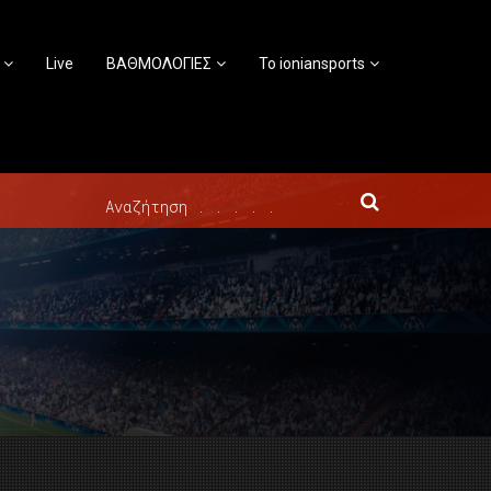
Live
ΒΑΘΜΟΛΟΓΙΕΣ
Το ioniansports