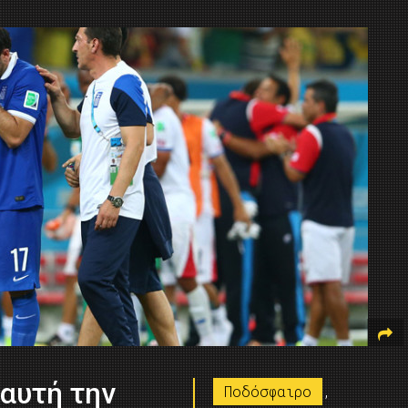
 αυτή την
Ποδόσφαιρο
,