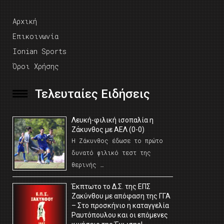
Αρχική
Επικοινωνία
Ionian Sports
Όροι Χρήσης
Τελευταίες Ειδήσεις
Λευκή-φιλική ισοπαλία η
Ζάκυνθος με ΑΕΛ (0-0)
Η Ζάκυνθος έδωσε το πρώτο
δυνατό φιλικό τεστ της
θερινής …
Έκπτωτο το Δ.Σ. της ΕΠΣ
Ζακύνθου με απόφαση της ΓΓΑ
– Στο προσκήνιο η καταγγελία
Ραυτόπουλου και οι επόμενες