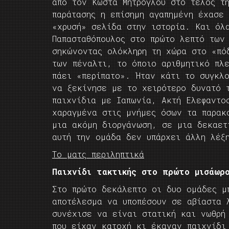
από τον Κώστα Μήτρογλου στο τέλος τ
παράτασης η επίσημη αγαπημένη έχασε
«χρυσή» σελίδα στην ιστορία. Και όλ
Παπασταθόπουλος στο πρώτο λεπτό των
σηκώνοντας ολόκληρη τη χώρα στο «πό
των πέναλτι, το όποιο αριθμητικό πλ
πάει «περίπατο». Ήταν κάτι το συγκλο
να ξεκίνησε με το χειρότερο δυνατό 
παιχνίδια με Ιαπωνία, Ακτή Ελεφαντο
χαραγμένα στις μνήμες όσων τα παρακ
μια ακόμη διοργάνωση, σε μια δεκαετ
αυτή την ομάδα δεν υπάρχει άλλη λέξη
Το ματς περιληπτικά
Παιχνίδι τακτικής στο πρώτο μισάωρ
Στο πρώτο δεκάλεπτο οι δυο ομάδες μ
αποτέλεσμα να υποπέσουν σε αβίαστα 
συνέχισε να είναι στατική και νωθρή
που είχαν κατοχή κι έκαναν παιχνίδι