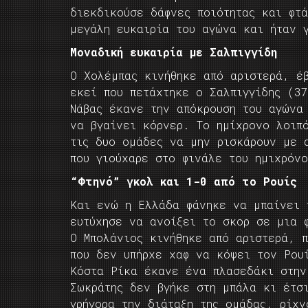
διεκδικούσε δάφνες ποιότητας και φτά
μεγάλη ευκαιρία του αγώνα και ήταν 
Μοναδική ευκαιρία με Σαλπιγγίδη
Ο Χολέμπας κινήθηκε από αριστερά, έ
εκεί που πετάχτηκε ο Σαλπιγγίδης (3
Νάβας έκανε την απόκρουση του αγώνα
να βγαίνει κόρνερ. Το ημίχρονο λοιπ
τις δυο ομάδες να μην ρισκάρουν με 
που γιούχαρε στο φινάλε του ημιχρόνο
“Φτηνό” γκολ και 1-0 από το Ρουίς
Και ενώ η Ελλάδα φάνηκε να μπαίνει 
ευτύχησε να ανοίξει το σκορ σε μια 
Ο Μπολάνιος κινήθηκε από αριστερά, 
που δεν υπήρχε χαφ να κόψει τον Ρου
Κόστα Ρίκα έκανε ένα πλασεδάκι στην
Σωκράτης δεν βγήκε στη μπάλα κι έτσ
γρήγορα την διάταξη της ομάδας, ρίχν