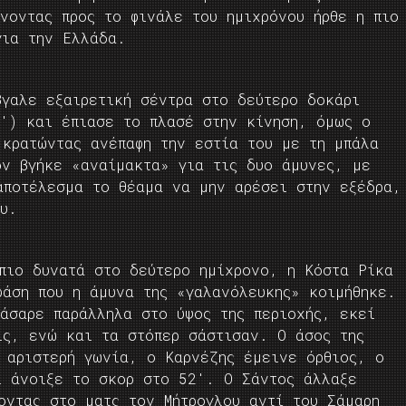
νοντας προς το φινάλε του ημιχρόνου ήρθε η πιο
για την Ελλάδα.
βγαλε εξαιρετική σέντρα στο δεύτερο δοκάρι
7′) και έπιασε το πλασέ στην κίνηση, όμως ο
 κρατώντας ανέπαφη την εστία του με τη μπάλα
όν βγήκε «αναίμακτα» για τις δυο άμυνες, με
αποτέλεσμα το θέαμα να μην αρέσει στην εξέδρα,
υ.
πιο δυνατά στο δεύτερο ημίχρονο, η Κόστα Ρίκα
φάση που η άμυνα της «γαλανόλευκης» κοιμήθηκε.
πάσαρε παράλληλα στο ύψος της περιοχής, εκεί
ίς, ενώ και τα στόπερ σάστισαν. Ο άσος της
 αριστερή γωνία, ο Καρνέζης έμεινε όρθιος, ο
ι άνοιξε το σκορ στο 52′. Ο Σάντος άλλαξε
οντας στο ματς τον Μήτρογλου αντί του Σάμαρη