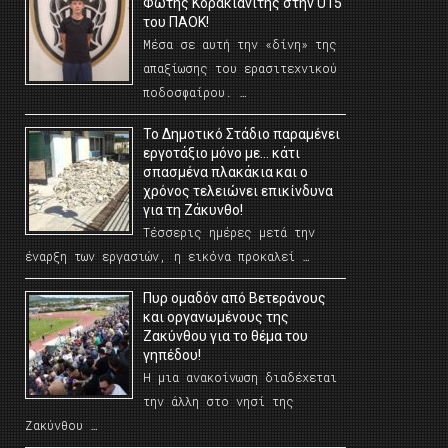
Φώτης Κορακιανίτης στην U15
του ΠΑΟΚ!
Μέσα σε αυτή την «δίνη» της
απαξίωσης του ερασιτεχνικού
ποδοσφαίρου. …
Το Δημοτικό Στάδιο παραμένει
εργοτάξιο μόνο με… κάτι
σπασμένα πλακάκια και ο
χρόνος τελειώνει επικίνδυνα
για τη Ζάκυνθο!
Τέσσερις ημέρες μετά την
έναρξη των εργασιών, η εικόνα προκαλεί …
Πυρ ομαδόν από Βετεράνους
και οργανωμένους της
Ζακύνθου για το θέμα του
γηπέδου!
Η μια ανακοίνωση διαδέχεται
την άλλη στο νησί της
Ζακύνθου …