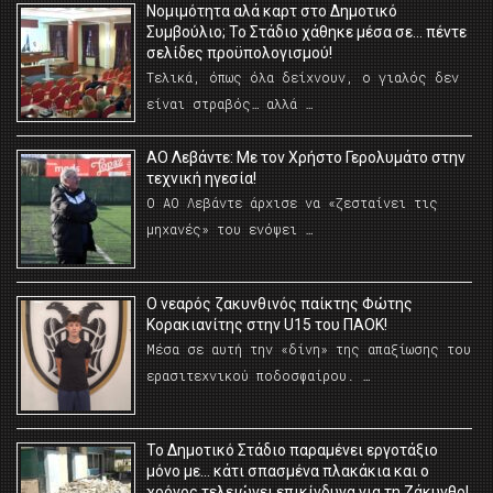
Νομιμότητα αλά καρτ στο Δημοτικό
Συμβούλιο; Το Στάδιο χάθηκε μέσα σε… πέντε
σελίδες προϋπολογισμού!
Τελικά, όπως όλα δείχνουν, ο γιαλός δεν
είναι στραβός… αλλά …
ΑΟ Λεβάντε: Με τον Χρήστο Γερολυμάτο στην
τεχνική ηγεσία!
Ο ΑΟ Λεβάντε άρχισε να «ζεσταίνει τις
μηχανές» του ενόψει …
O νεαρός ζακυνθινός παίκτης Φώτης
Κορακιανίτης στην U15 του ΠΑΟΚ!
Μέσα σε αυτή την «δίνη» της απαξίωσης του
ερασιτεχνικού ποδοσφαίρου. …
Το Δημοτικό Στάδιο παραμένει εργοτάξιο
μόνο με… κάτι σπασμένα πλακάκια και ο
χρόνος τελειώνει επικίνδυνα για τη Ζάκυνθο!