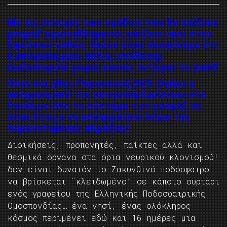
Με τις αντοχές των ομάδων που θα παίξουν
μπαράζ πρωταθλήματος παίζουν εκεί στην
Εφέσεων καθώς πλέον είναι ολοφάνερο ότι
η απόφαση μιας απλής υπόθεσης
κωλυσιεργεί χωρίς κανείς να ξέρει το γιατί!
Ούτε και χθες Παρασκευή 26/5 βγήκε η
απόφαση από την επιτροπή Εφέσεων στο
Γουδή με όλο το σύστημα των μπαράζ να
είναι έτοιμο να καταρρεύσει λόγω της
παρατεταμένης απραξίας!
Διοικήσεις, προπονητές, παίκτες αλλά και
θεσμικά όργανα στα όρια νευρικού κλονισμού!
δεν είναι δυνατόν το Ζακυνθινό ποδόσφαιρο
να βρίσκεται ¨κλειδωμένο” σε κάποιο συρτάρι
ενός γραφείου της Ελληνικής Ποδοσφαιρικής
Ομοσπονδίας… ένα νησί, ένας ολόκληρος
κόσμος περιμένει εδώ και 16 ημέρες μια