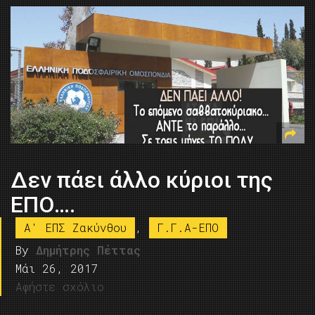
Δεν πάει άλλο κύριοι της
ΕΠΟ….
A' ΕΠΣ Ζακύνθου
,
Γ.Γ.Α-ΕΠΟ
By
Δημήτρης Πέττας
Μάι 26, 2017
Αφήστε σχόλιο