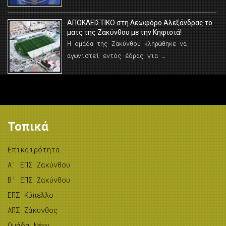
AΠΟΚΛΕΙΣΤΙΚΟ στη Λεωφόρο Αλεξάνδρας το
ματς της Ζακύνθου με την Κηφισιά!
Η ομάδα της Ζακύνθου κληρώθηκε να
αγωνιστεί εντός έδρας για …
Τοπικά
Επικαιρότητα
A’ ΕΠΣ Ζακύνθου
B’ ΕΠΣ Ζακύνθου
ΕΠΣ Κύπελλο
ΑΠΣ Ζάκυνθος
Ομάδα Νέων