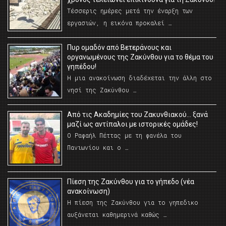
Τέσσερις ημέρες μετά την έναρξη των
εργασιών, η εικόνα προκαλεί …
Πυρ ομαδόν από Βετεράνους και
οργανωμένους της Ζακύνθου για το θέμα του
γηπέδου!
Η μια ανακοίνωση διαδέχεται την άλλη στο
νησί της Ζακύνθου …
Από τις Ακαδημίες του Ζακυνθιακού… ξανά
μαζί ως αντίπαλοι με ιστορικές ομάδες!
Ο Ραφαήλ Πέττας με τη φανέλα του
Πανιωνίου και ο …
Πίεση της Ζακύνθου για το γήπεδο (νέα
ανακοίνωση)
Η πίεση της Ζακύνθου για το γηπεδικο
αυξάνεται καθημερινά καθώς …