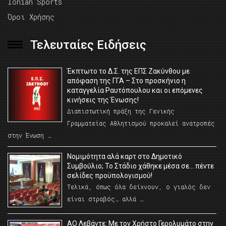
Ionian Sports
Όροι Χρήσης
Τελευταίες Ειδήσεις
Έκπτωτο το Δ.Σ. της ΕΠΣ Ζακύνθου με
απόφαση της ΓΓΑ – Στο προσκήνιο η
καταγγελία Ραυτόπουλου και οι επόμενες
κινήσεις της Ένωσης!
Διαπιστωτική πράξη της Γενικής
Γραμματείας Αθλητισμού προκαλεί ανατροπές
στην Ένωση …
Νομιμότητα αλά καρτ στο Δημοτικό
Συμβούλιο; Το Στάδιο χάθηκε μέσα σε… πέντε
σελίδες προϋπολογισμού!
Τελικά, όπως όλα δείχνουν, ο γιαλός δεν
είναι στραβός… αλλά …
ΑΟ Λεβάντε: Με τον Χρήστο Γερολυμάτο στην