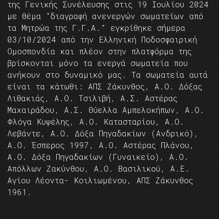
της Γενικής Συνέλευσης στις 19 Ιουλίου 2024
με θέμα “διαγραφή ανενεργών σωματείων από
τα Μητρώα της Γ.Γ.Α.” εγκρίθηκε σήμερα
03/10/2024 από την Ελληνική Ποδοσφαιρική
Ομοσπονδία και πλέον στην πλατφόρμα της
βρίσκονται μόνο τα ενεργά σωματεία που
ανήκουν στο δυναμικό μας. Τα σωματεία αυτά
είναι τα κάτωθι: ΑΠΣ Ζάκυνθος, Α.Ο. Δόξας
Λιθακιάς, Α.Ο. Τσιλιβή, Α.Σ. Αστέρας
Μαχαιράδου, Α.Σ. Θύελλα Αμπελοκήπων, Α.Ο.
Φλόγα Κυψέλης, Α.Ο. Κατασταρίου, Α.Ο.
Λεβάντε, Α.Ο. Δόξα Πηγαδακίων (Ανδρικό),
Α.Ο. Έσπερος 1997, Α.Ο. Αστέρας Πλάνου,
Α.Ο. Δόξα Πηγαδακίων (Γυναικείο), Α.Ο.
Απόλλων Ζακύνθου, Α.Ο. Βασιλικού, Α.Ε.
Αγίου Λέοντα- Κοιλιωμένου, ΑΠΣ Ζάκυνθος
1961.