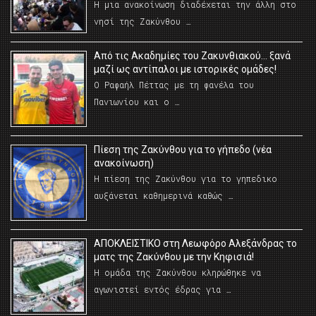
Η μια ανακοίνωση διαδέχεται την άλλη στο
νησί της Ζακύνθου …
Από τις Ακαδημίες του Ζακυνθιακού… ξανά
μαζί ως αντίπαλοι με ιστορικές ομάδες!
Ο Ραφαήλ Πέττας με τη φανέλα του
Πανιωνίου και ο …
Πίεση της Ζακύνθου για το γήπεδο (νέα
ανακοίνωση)
Η πίεση της Ζακύνθου για το γηπεδικο
αυξάνεται καθημερινά καθώς …
AΠΟΚΛΕΙΣΤΙΚΟ στη Λεωφόρο Αλεξάνδρας το
ματς της Ζακύνθου με την Κηφισιά!
Η ομάδα της Ζακύνθου κληρώθηκε να
αγωνιστεί εντός έδρας για …