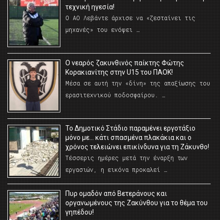
τεχνική ηγεσία!
Ο ΑΟ Λεβάντε άρχισε να «ζεσταίνει τις
μηχανές» του ενόψει …
O νεαρός ζακυνθινός παίκτης Φώτης
Κορακιανίτης στην U15 του ΠΑΟΚ!
Μέσα σε αυτή την «δίνη» της απαξίωσης του
ερασιτεχνικού ποδοσφαίρου. …
Το Δημοτικό Στάδιο παραμένει εργοτάξιο
μόνο με… κάτι σπασμένα πλακάκια και ο
χρόνος τελειώνει επικίνδυνα για τη Ζάκυνθο!
Τέσσερις ημέρες μετά την έναρξη των
εργασιών, η εικόνα προκαλεί …
Πυρ ομαδόν από Βετεράνους και
οργανωμένους της Ζακύνθου για το θέμα του
γηπέδου!