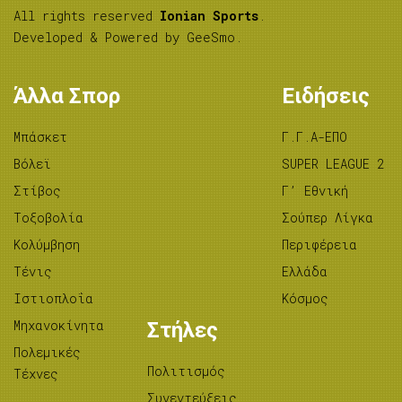
All rights reserved
Ionian Sports
.
Developed & Powered by
GeeSmo
.
Άλλα Σπορ
Ειδήσεις
Μπάσκετ
Γ.Γ.Α-ΕΠΟ
Βόλεϊ
SUPER LEAGUE 2
Στίβος
Γ’ Εθνική
Tοξοβολία
Σούπερ Λίγκα
Κολύμβηση
Περιφέρεια
Τένις
Ελλάδα
Ιστιοπλοΐα
Κόσμος
Μηχανοκίνητα
Στήλες
Πολεμικές
Πολιτισμός
Τέχνες
Συνεντεύξεις