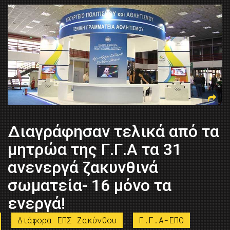
Διαγράφησαν τελικά από τα
μητρώα της Γ.Γ.Α τα 31
ανενεργά ζακυνθινά
σωματεία- 16 μόνο τα
ενεργά!
Διάφορα ΕΠΣ Ζακύνθου
,
Γ.Γ.Α-ΕΠΟ