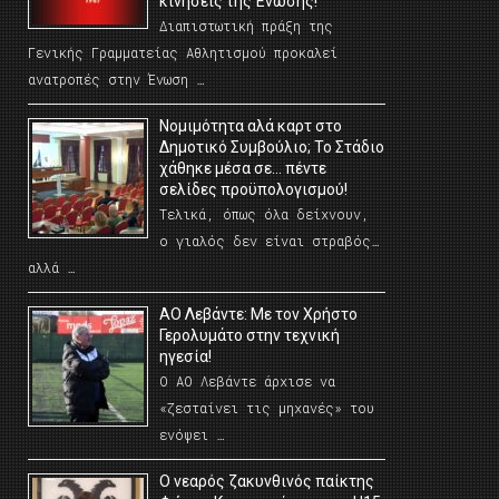
κινήσεις της Ένωσης!
Διαπιστωτική πράξη της
Γενικής Γραμματείας Αθλητισμού προκαλεί
ανατροπές στην Ένωση …
Νομιμότητα αλά καρτ στο
Δημοτικό Συμβούλιο; Το Στάδιο
χάθηκε μέσα σε… πέντε
σελίδες προϋπολογισμού!
Τελικά, όπως όλα δείχνουν,
ο γιαλός δεν είναι στραβός…
αλλά …
ΑΟ Λεβάντε: Με τον Χρήστο
Γερολυμάτο στην τεχνική
ηγεσία!
Ο ΑΟ Λεβάντε άρχισε να
«ζεσταίνει τις μηχανές» του
ενόψει …
O νεαρός ζακυνθινός παίκτης