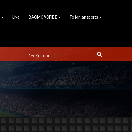
Live
ΒΑΘΜΟΛΟΓΙΕΣ
Το ioniansports