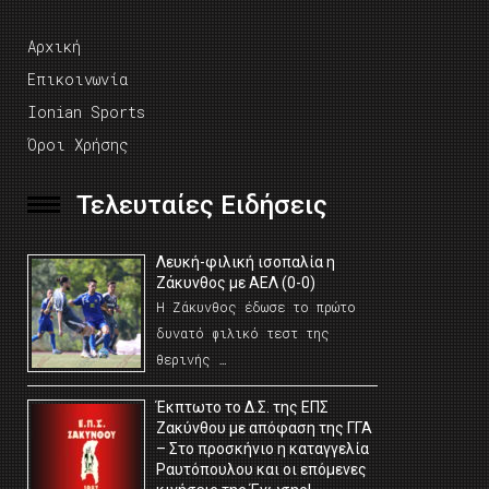
Αρχική
Επικοινωνία
Ionian Sports
Όροι Χρήσης
Τελευταίες Ειδήσεις
Λευκή-φιλική ισοπαλία η
Ζάκυνθος με ΑΕΛ (0-0)
Η Ζάκυνθος έδωσε το πρώτο
δυνατό φιλικό τεστ της
θερινής …
Έκπτωτο το Δ.Σ. της ΕΠΣ
Ζακύνθου με απόφαση της ΓΓΑ
– Στο προσκήνιο η καταγγελία
Ραυτόπουλου και οι επόμενες