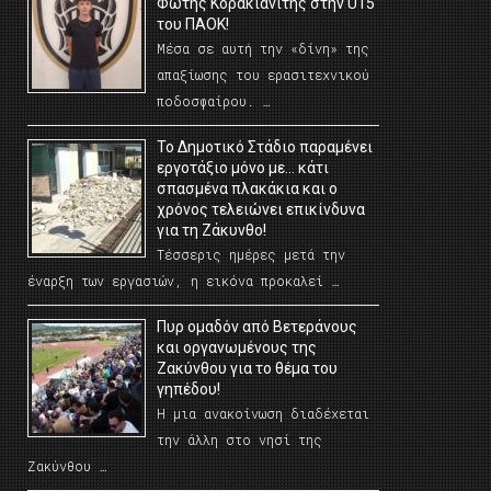
Φώτης Κορακιανίτης στην U15
του ΠΑΟΚ!
Μέσα σε αυτή την «δίνη» της
απαξίωσης του ερασιτεχνικού
ποδοσφαίρου. …
Το Δημοτικό Στάδιο παραμένει
εργοτάξιο μόνο με… κάτι
σπασμένα πλακάκια και ο
χρόνος τελειώνει επικίνδυνα
για τη Ζάκυνθο!
Τέσσερις ημέρες μετά την
έναρξη των εργασιών, η εικόνα προκαλεί …
Πυρ ομαδόν από Βετεράνους
και οργανωμένους της
Ζακύνθου για το θέμα του
γηπέδου!
Η μια ανακοίνωση διαδέχεται
την άλλη στο νησί της
Ζακύνθου …