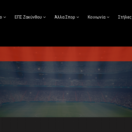
ο
ΕΠΣ Ζακύνθου
Άλλα Σπορ
Κοινωνία
Στήλες