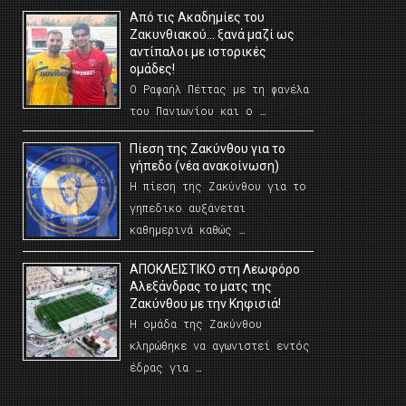
Από τις Ακαδημίες του
Ζακυνθιακού… ξανά μαζί ως
αντίπαλοι με ιστορικές
ομάδες!
Ο Ραφαήλ Πέττας με τη φανέλα
του Πανιωνίου και ο …
Πίεση της Ζακύνθου για το
γήπεδο (νέα ανακοίνωση)
Η πίεση της Ζακύνθου για το
γηπεδικο αυξάνεται
καθημερινά καθώς …
AΠΟΚΛΕΙΣΤΙΚΟ στη Λεωφόρο
Αλεξάνδρας το ματς της
Ζακύνθου με την Κηφισιά!
Η ομάδα της Ζακύνθου
κληρώθηκε να αγωνιστεί εντός
έδρας για …