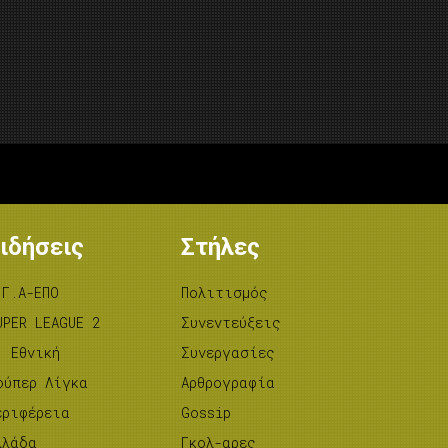
ιδήσεις
Στήλες
.Γ.Α-ΕΠΟ
Πολιτισμός
UPER LEAGUE 2
Συνεντεύξεις
’ Εθνική
Συνεργασίες
ούπερ Λίγκα
Αρθρογραφία
εριφέρεια
Gossip
λλάδα
Γκολ-αρες