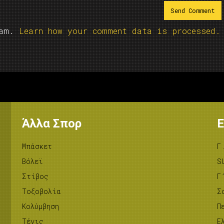
pam.
Learn how your comment data is processed.
Άλλα Σπορ
Ε
Μπάσκετ
Γ
Βόλεϊ
S
Στίβος
Γ
Tοξοβολία
Σ
Κολύμβηση
Π
Τένις
Ε