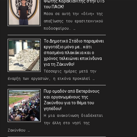
Φώτης Κορακιανίτης στην U15
του ΠΑΟΚ!
Μέσα σε αυτή την «δίνη» της
απαξίωσης του ερασιτεχνικού
ποδοσφαίρου. …
Το Δημοτικό Στάδιο παραμένει
εργοτάξιο μόνο με… κάτι
σπασμένα πλακάκια και ο
χρόνος τελειώνει επικίνδυνα
για τη Ζάκυνθο!
Τέσσερις ημέρες μετά την
έναρξη των εργασιών, η εικόνα προκαλεί …
Πυρ ομαδόν από Βετεράνους
και οργανωμένους της
Ζακύνθου για το θέμα του
γηπέδου!
Η μια ανακοίνωση διαδέχεται
την άλλη στο νησί της
Ζακύνθου …