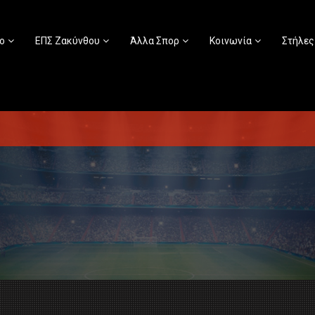
ο
ΕΠΣ Ζακύνθου
Άλλα Σπορ
Κοινωνία
Στήλες