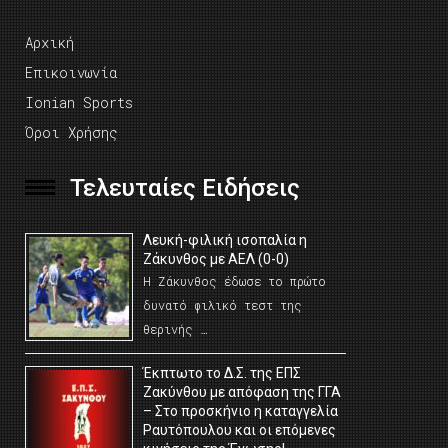
Αρχική
Επικοινωνία
Ionian Sports
Όροι Χρήσης
Τελευταίες Ειδήσεις
Λευκή-φιλική ισοπαλία η
Ζάκυνθος με ΑΕΛ (0-0)
Η Ζάκυνθος έδωσε το πρώτο
δυνατό φιλικό τεστ της
θερινής …
Έκπτωτο το Δ.Σ. της ΕΠΣ
Ζακύνθου με απόφαση της ΓΓΑ
– Στο προσκήνιο η καταγγελία
Ραυτόπουλου και οι επόμενες