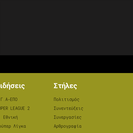
ιδήσεις
Στήλες
.Γ.Α-ΕΠΟ
Πολιτισμός
UPER LEAGUE 2
Συνεντεύξεις
’ Εθνική
Συνεργασίες
ούπερ Λίγκα
Αρθρογραφία