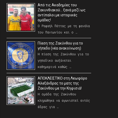
Από τις Ακαδημίες του
Ζακυνθιακού… ξανά μαζί ως
αντίπαλοι με ιστορικές
ομάδες!
Ο Ραφαήλ Πέττας με τη φανέλα
του Πανιωνίου και ο …
Πίεση της Ζακύνθου για το
γήπεδο (νέα ανακοίνωση)
Η πίεση της Ζακύνθου για το
γηπεδικο αυξάνεται
καθημερινά καθώς …
AΠΟΚΛΕΙΣΤΙΚΟ στη Λεωφόρο
Αλεξάνδρας το ματς της
Ζακύνθου με την Κηφισιά!
Η ομάδα της Ζακύνθου
κληρώθηκε να αγωνιστεί εντός
έδρας για …