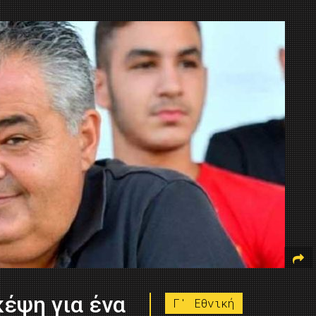
έψη για ένα
Γ' Εθνική