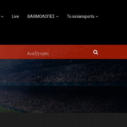
Live
ΒΑΘΜΟΛΟΓΙΕΣ
Το ioniansports