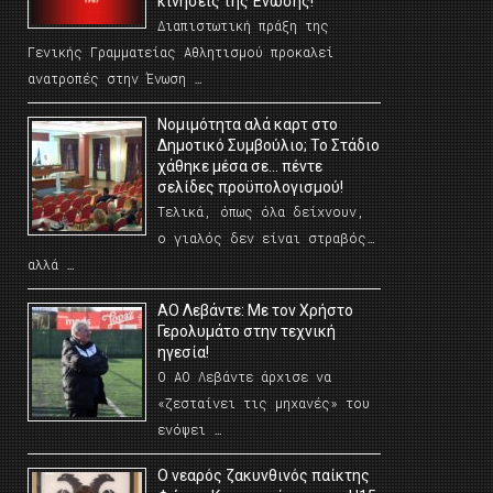
κινήσεις της Ένωσης!
Διαπιστωτική πράξη της
Γενικής Γραμματείας Αθλητισμού προκαλεί
ανατροπές στην Ένωση …
Νομιμότητα αλά καρτ στο
Δημοτικό Συμβούλιο; Το Στάδιο
χάθηκε μέσα σε… πέντε
σελίδες προϋπολογισμού!
Τελικά, όπως όλα δείχνουν,
ο γιαλός δεν είναι στραβός…
αλλά …
ΑΟ Λεβάντε: Με τον Χρήστο
Γερολυμάτο στην τεχνική
ηγεσία!
Ο ΑΟ Λεβάντε άρχισε να
«ζεσταίνει τις μηχανές» του
ενόψει …
O νεαρός ζακυνθινός παίκτης