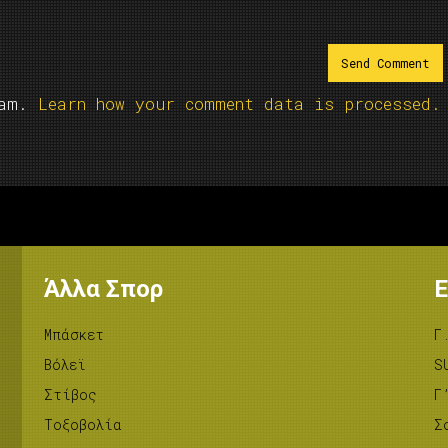
pam.
Learn how your comment data is processed.
Άλλα Σπορ
Ε
Μπάσκετ
Γ
Βόλεϊ
S
Στίβος
Γ
Tοξοβολία
Σ