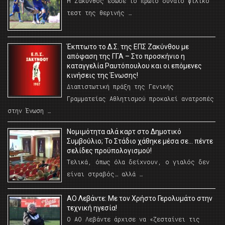
Η Ζάκυνθος έδωσε το πρώτο δυνατό φιλικό
τεστ της θερινής …
Έκπτωτο το Δ.Σ. της ΕΠΣ Ζακύνθου με
απόφαση της ΓΓΑ – Στο προσκήνιο η
καταγγελία Ραυτόπουλου και οι επόμενες
κινήσεις της Ένωσης!
Διαπιστωτική πράξη της Γενικής
Γραμματείας Αθλητισμού προκαλεί ανατροπές
στην Ένωση …
Νομιμότητα αλά καρτ στο Δημοτικό
Συμβούλιο; Το Στάδιο χάθηκε μέσα σε… πέντε
σελίδες προϋπολογισμού!
Τελικά, όπως όλα δείχνουν, ο γιαλός δεν
είναι στραβός… αλλά …
ΑΟ Λεβάντε: Με τον Χρήστο Γερολυμάτο στην
τεχνική ηγεσία!
Ο ΑΟ Λεβάντε άρχισε να «ζεσταίνει τις