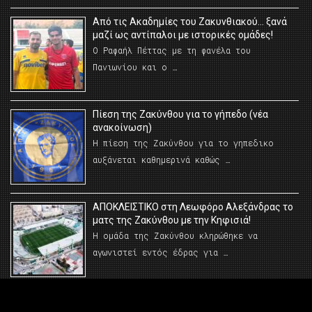
Από τις Ακαδημίες του Ζακυνθιακού… ξανά
μαζί ως αντίπαλοι με ιστορικές ομάδες!
Ο Ραφαήλ Πέττας με τη φανέλα του
Πανιωνίου και ο …
Πίεση της Ζακύνθου για το γήπεδο (νέα
ανακοίνωση)
Η πίεση της Ζακύνθου για το γηπεδικο
αυξάνεται καθημερινά καθώς …
AΠΟΚΛΕΙΣΤΙΚΟ στη Λεωφόρο Αλεξάνδρας το
ματς της Ζακύνθου με την Κηφισιά!
Η ομάδα της Ζακύνθου κληρώθηκε να
αγωνιστεί εντός έδρας για …