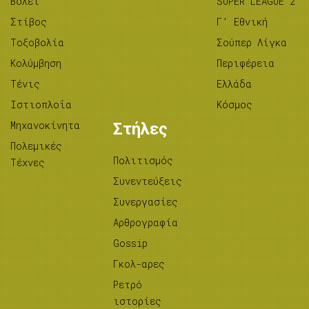
Βόλεϊ
SUPER LEAGUE 2
Στίβος
Γ’ Εθνική
Tοξοβολία
Σούπερ Λίγκα
Κολύμβηση
Περιφέρεια
Τένις
Ελλάδα
Ιστιοπλοΐα
Κόσμος
Μηχανοκίνητα
Στήλες
Πολεμικές
Πολιτισμός
Τέχνες
Συνεντεύξεις
Συνεργασίες
Αρθρογραφία
Gossip
Γκολ-αρες
Ρετρό
ιστορίες