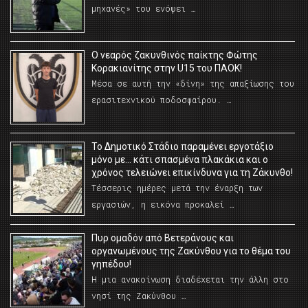
μηχανές» του ενόψει …
O νεαρός ζακυνθινός παίκτης Φώτης
Κορακιανίτης στην U15 του ΠΑΟΚ!
Μέσα σε αυτή την «δίνη» της απαξίωσης του
ερασιτεχνικού ποδοσφαίρου. …
Το Δημοτικό Στάδιο παραμένει εργοτάξιο
μόνο με… κάτι σπασμένα πλακάκια και ο
χρόνος τελειώνει επικίνδυνα για τη Ζάκυνθο!
Τέσσερις ημέρες μετά την έναρξη των
εργασιών, η εικόνα προκαλεί …
Πυρ ομαδόν από Βετεράνους και
οργανωμένους της Ζακύνθου για το θέμα του
γηπέδου!
Η μια ανακοίνωση διαδέχεται την άλλη στο
νησί της Ζακύνθου …