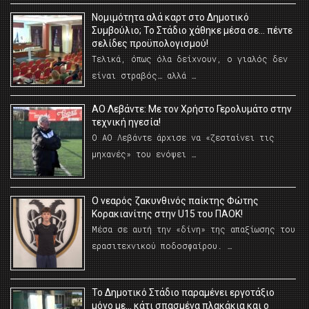
Νομιμότητα αλά καρτ στο Δημοτικό
Συμβούλιο; Το Στάδιο χάθηκε μέσα σε… πέντε
σελίδες προϋπολογισμού!
Τελικά, όπως όλα δείχνουν, ο γιαλός δεν
είναι στραβός… αλλά …
ΑΟ Λεβάντε: Με τον Χρήστο Γερολυμάτο στην
τεχνική ηγεσία!
Ο ΑΟ Λεβάντε άρχισε να «ζεσταίνει τις
μηχανές» του ενόψει …
O νεαρός ζακυνθινός παίκτης Φώτης
Κορακιανίτης στην U15 του ΠΑΟΚ!
Μέσα σε αυτή την «δίνη» της απαξίωσης του
ερασιτεχνικού ποδοσφαίρου. …
Το Δημοτικό Στάδιο παραμένει εργοτάξιο
μόνο με… κάτι σπασμένα πλακάκια και ο