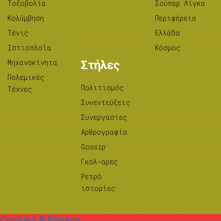
Tοξοβολία
Σούπερ Λίγκα
Κολύμβηση
Περιφέρεια
Τένις
Ελλάδα
Ιστιοπλοΐα
Κόσμος
Μηχανοκίνητα
Στήλες
Πολεμικές
Πολιτισμός
Τέχνες
Συνεντεύξεις
Συνεργασίες
Αρθρογραφία
Gossip
Γκολ-αρες
Ρετρό
ιστορίες
Cookies & Privacy