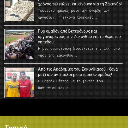
χρόνος τελειώνει επικίνδυνα για τη Ζάκυνθο!
Τέσσερις ημέρες μετά την έναρξη των
εργασιών, η εικόνα προκαλεί …
Πυρ ομαδόν από Βετεράνους και
οργανωμένους της Ζακύνθου για το θέμα του
γηπέδου!
Η μια ανακοίνωση διαδέχεται την άλλη στο
νησί της Ζακύνθου …
Από τις Ακαδημίες του Ζακυνθιακού… ξανά
μαζί ως αντίπαλοι με ιστορικές ομάδες!
Ο Ραφαήλ Πέττας με τη φανέλα του
Πανιωνίου και ο …