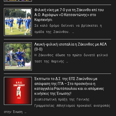
Φιλική νίκη με 7-0 για τη Ζάκυνθο επί του
Α.Ο. Αγράφων «Ο Κατσαντώνης» στο
Καρπενήσι
Σε καλό δρόμο δείχνει να βρίσκεται η
ομάδα της Ζακύνθου. …
Λευκή-φιλική ισοπαλία η Ζάκυνθος με ΑΕΛ
(0-0)
Η Ζάκυνθος έδωσε το πρώτο δυνατό φιλικό
τεστ της θερινής …
Έκπτωτο το Δ.Σ. της ΕΠΣ Ζακύνθου με
απόφαση της ΓΓΑ – Στο προσκήνιο η
καταγγελία Ραυτόπουλου και οι επόμενες
κινήσεις της Ένωσης!
Διαπιστωτική πράξη της Γενικής
Γραμματείας Αθλητισμού προκαλεί ανατροπές
στην Ένωση …