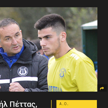
ήλ Πέττας,
A.O.