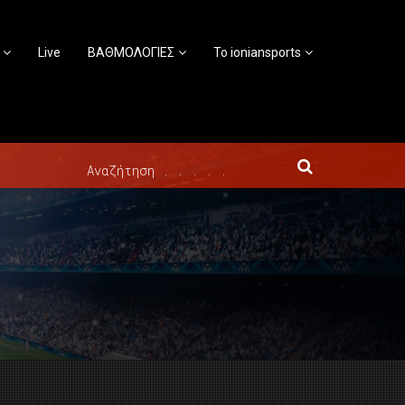
Live
ΒΑΘΜΟΛΟΓΙΕΣ
Το ioniansports