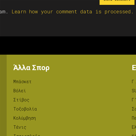
pam.
Learn how your comment data is processed.
Άλλα Σπορ
Ε
Μπάσκετ
Γ
Βόλεϊ
S
Στίβος
Γ
Tοξοβολία
Σ
Κολύμβηση
Π
Τένις
Ε