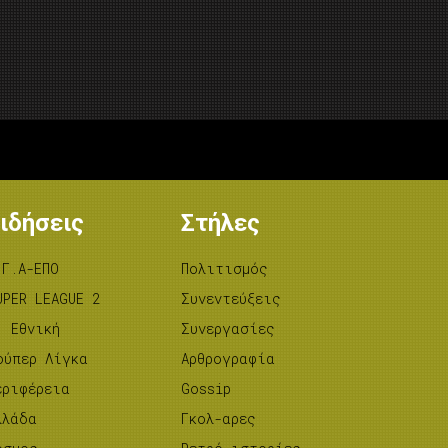
ιδήσεις
Στήλες
.Γ.Α-ΕΠΟ
Πολιτισμός
UPER LEAGUE 2
Συνεντεύξεις
’ Εθνική
Συνεργασίες
ούπερ Λίγκα
Αρθρογραφία
εριφέρεια
Gossip
λλάδα
Γκολ-αρες