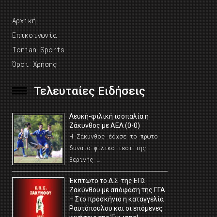
Αρχική
Επικοινωνία
Ionian Sports
Όροι Χρήσης
Τελευταίες Ειδήσεις
Λευκή-φιλική ισοπαλία η
Ζάκυνθος με ΑΕΛ (0-0)
Η Ζάκυνθος έδωσε το πρώτο
δυνατό φιλικό τεστ της
θερινής …
Έκπτωτο το Δ.Σ. της ΕΠΣ
Ζακύνθου με απόφαση της ΓΓΑ
– Στο προσκήνιο η καταγγελία
Ραυτόπουλου και οι επόμενες