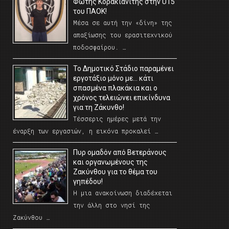
Φώτης Κορακιανίτης στην U15
του ΠΑΟΚ!
Μέσα σε αυτή την «δίνη» της
απαξίωσης του ερασιτεχνικού
ποδοσφαίρου. …
Το Δημοτικό Στάδιο παραμένει
εργοτάξιο μόνο με… κάτι
σπασμένα πλακάκια και ο
χρόνος τελειώνει επικίνδυνα
για τη Ζάκυνθο!
Τέσσερις ημέρες μετά την
έναρξη των εργασιών, η εικόνα προκαλεί …
Πυρ ομαδόν από Βετεράνους
και οργανωμένους της
Ζακύνθου για το θέμα του
γηπέδου!
Η μια ανακοίνωση διαδέχεται
την άλλη στο νησί της
Ζακύνθου …