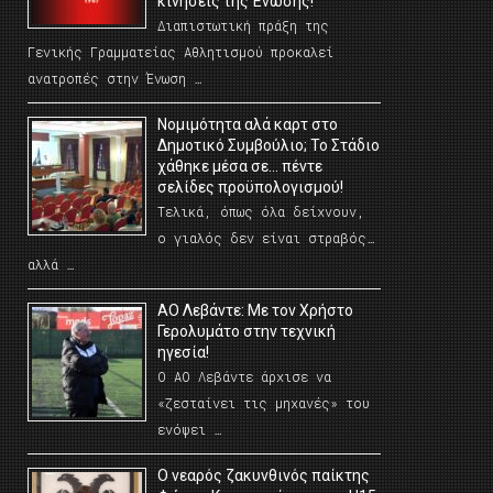
κινήσεις της Ένωσης!
Διαπιστωτική πράξη της
Γενικής Γραμματείας Αθλητισμού προκαλεί
ανατροπές στην Ένωση …
Νομιμότητα αλά καρτ στο
Δημοτικό Συμβούλιο; Το Στάδιο
χάθηκε μέσα σε… πέντε
σελίδες προϋπολογισμού!
Τελικά, όπως όλα δείχνουν,
ο γιαλός δεν είναι στραβός…
αλλά …
ΑΟ Λεβάντε: Με τον Χρήστο
Γερολυμάτο στην τεχνική
ηγεσία!
Ο ΑΟ Λεβάντε άρχισε να
«ζεσταίνει τις μηχανές» του
ενόψει …
O νεαρός ζακυνθινός παίκτης