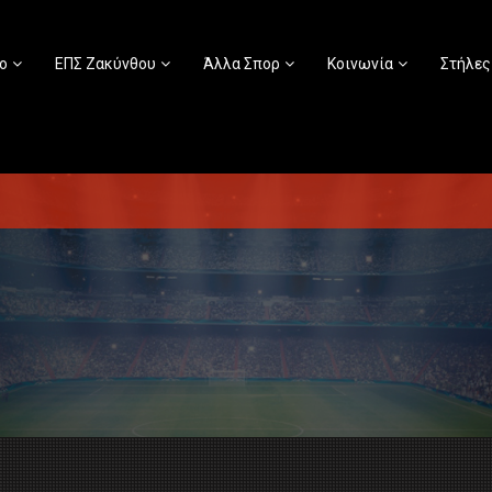
ο
ΕΠΣ Ζακύνθου
Άλλα Σπορ
Κοινωνία
Στήλες