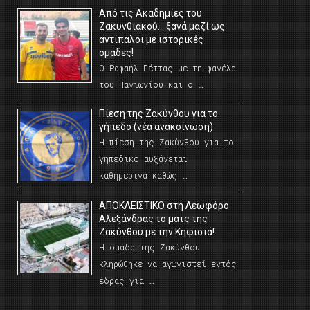
Από τις Ακαδημίες του
Ζακυνθιακού… ξανά μαζί ως
αντίπαλοι με ιστορικές
ομάδες!
Ο Ραφαήλ Πέττας με τη φανέλα
του Πανιωνίου και ο …
Πίεση της Ζακύνθου για το
γήπεδο (νέα ανακοίνωση)
Η πίεση της Ζακύνθου για το
γηπεδικο αυξάνεται
καθημερινά καθώς …
AΠΟΚΛΕΙΣΤΙΚΟ στη Λεωφόρο
Αλεξάνδρας το ματς της
Ζακύνθου με την Κηφισιά!
Η ομάδα της Ζακύνθου
κληρώθηκε να αγωνιστεί εντός
έδρας για …