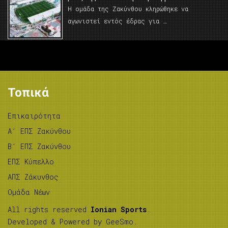
Η ομάδα της Ζακύνθου κληρώθηκε να
αγωνιστεί εντός έδρας για …
Τοπικά
Επικαιρότητα
A’ ΕΠΣ Ζακύνθου
B’ ΕΠΣ Ζακύνθου
ΕΠΣ Κύπελλο
ΑΠΣ Ζάκυνθος
Ομάδα Νέων
All rights reserved
Ionian Sports
.
Developed & Powered by
GeeSmo
.