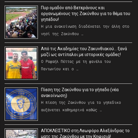
Πυρ ομαδόν από Βετεράνους και
οργανωμένους της Ζακύνθου για το θέμα του
γηπέδου!
Η μια ανακοίνωση διαδέχεται την άλλη στο
νησί της Ζακύνθου …
Από τις Ακαδημίες του Ζακυνθιακού… ξανά
μαζί ως αντίπαλοι με ιστορικές ομάδες!
Ο Ραφαήλ Πέττας με τη φανέλα του
Πανιωνίου και ο …
Πίεση της Ζακύνθου για το γήπεδο (νέα
ανακοίνωση)
Η πίεση της Ζακύνθου για το γηπεδικο
αυξάνεται καθημερινά καθώς …
AΠΟΚΛΕΙΣΤΙΚΟ στη Λεωφόρο Αλεξάνδρας το
ματς της Ζακύνθου με την Κηφισιά!