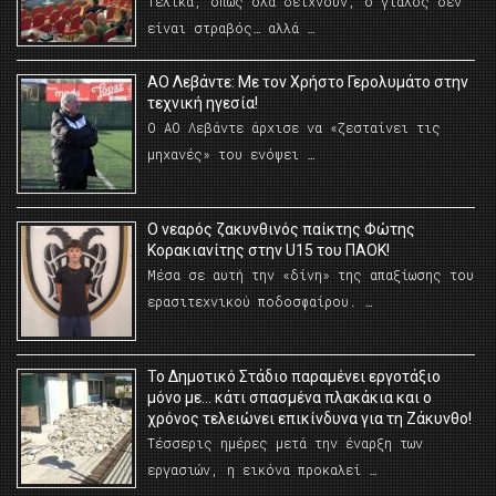
Τελικά, όπως όλα δείχνουν, ο γιαλός δεν
είναι στραβός… αλλά …
ΑΟ Λεβάντε: Με τον Χρήστο Γερολυμάτο στην
τεχνική ηγεσία!
Ο ΑΟ Λεβάντε άρχισε να «ζεσταίνει τις
μηχανές» του ενόψει …
O νεαρός ζακυνθινός παίκτης Φώτης
Κορακιανίτης στην U15 του ΠΑΟΚ!
Μέσα σε αυτή την «δίνη» της απαξίωσης του
ερασιτεχνικού ποδοσφαίρου. …
Το Δημοτικό Στάδιο παραμένει εργοτάξιο
μόνο με… κάτι σπασμένα πλακάκια και ο
χρόνος τελειώνει επικίνδυνα για τη Ζάκυνθο!
Τέσσερις ημέρες μετά την έναρξη των
εργασιών, η εικόνα προκαλεί …