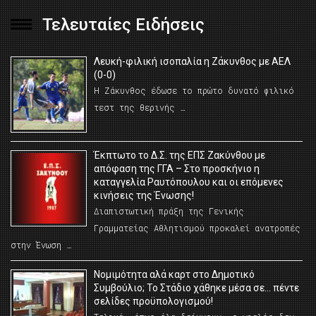
Τελευταίες Ειδήσεις
Λευκή-φιλική ισοπαλία η Ζάκυνθος με ΑΕΛ
(0-0)
Η Ζάκυνθος έδωσε το πρώτο δυνατό φιλικό
τεστ της θερινής …
Έκπτωτο το Δ.Σ. της ΕΠΣ Ζακύνθου με
απόφαση της ΓΓΑ – Στο προσκήνιο η
καταγγελία Ραυτόπουλου και οι επόμενες
κινήσεις της Ένωσης!
Διαπιστωτική πράξη της Γενικής
Γραμματείας Αθλητισμού προκαλεί ανατροπές
στην Ένωση …
Νομιμότητα αλά καρτ στο Δημοτικό
Συμβούλιο; Το Στάδιο χάθηκε μέσα σε… πέντε
σελίδες προϋπολογισμού!