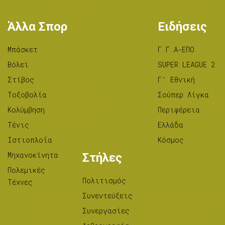
Άλλα Σπορ
Ειδήσεις
Μπάσκετ
Γ.Γ.Α-ΕΠΟ
Βόλεϊ
SUPER LEAGUE 2
Στίβος
Γ’ Εθνική
Tοξοβολία
Σούπερ Λίγκα
Κολύμβηση
Περιφέρεια
Τένις
Ελλάδα
Ιστιοπλοΐα
Κόσμος
Μηχανοκίνητα
Στήλες
Πολεμικές
Πολιτισμός
Τέχνες
Συνεντεύξεις
Συνεργασίες