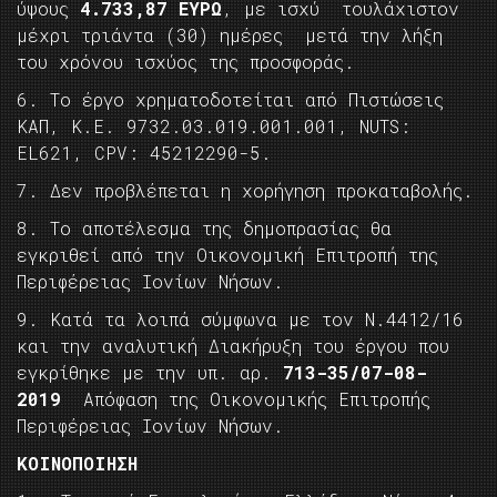
ύψους
4.733,87
ΕΥΡΩ
, με ισχύ τουλάχιστον
μέχρι τριάντα (30) ημέρες μετά την λήξη
του χρόνου ισχύος της προσφοράς.
6. Το έργο χρηματοδοτείται από Πιστώσεις
ΚΑΠ, Κ.Ε. 9732.03.019.001.001, NUTS:
EL621, CPV: 45212290-5.
7. Δεν προβλέπεται η χορήγηση προκαταβολής.
8. Το αποτέλεσμα της δημοπρασίας θα
εγκριθεί από την Οικονομική Επιτροπή της
Περιφέρειας Ιονίων Νήσων.
9. Κατά τα λοιπά σύμφωνα με τον Ν.4412/16
και την αναλυτική Διακήρυξη του έργου που
εγκρίθηκε με την υπ. αρ.
713-35/07-08-
2019
Απόφαση της Οικονομικής Επιτροπής
Περιφέρειας Ιονίων Νήσων.
ΚΟΙΝΟΠΟΙΗΣΗ