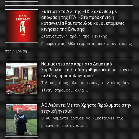
Έκπτωτο το Δ.Σ. της ΕΠΣ Ζακύνθου με
απόφαση της ΓΓΑ – Στο προσκήνιο η
καταγγελία Ραυτόπουλου και οι επόμενες
κινήσεις της Ένωσης!
Διαπιστωτική πράξη της Γενικής
Γραμματείας Αθλητισμού προκαλεί ανατροπές
στην Ένωση …
Νομιμότητα αλά καρτ στο Δημοτικό
Συμβούλιο; Το Στάδιο χάθηκε μέσα σε… πέντε
σελίδες προϋπολογισμού!
Τελικά, όπως όλα δείχνουν, ο γιαλός δεν
είναι στραβός… αλλά …
ΑΟ Λεβάντε: Με τον Χρήστο Γερολυμάτο στην
τεχνική ηγεσία!
Ο ΑΟ Λεβάντε άρχισε να «ζεσταίνει τις
μηχανές» του ενόψει …