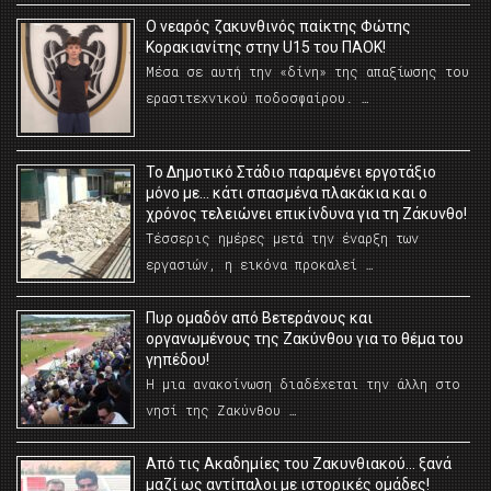
O νεαρός ζακυνθινός παίκτης Φώτης
Κορακιανίτης στην U15 του ΠΑΟΚ!
Μέσα σε αυτή την «δίνη» της απαξίωσης του
ερασιτεχνικού ποδοσφαίρου. …
Το Δημοτικό Στάδιο παραμένει εργοτάξιο
μόνο με… κάτι σπασμένα πλακάκια και ο
χρόνος τελειώνει επικίνδυνα για τη Ζάκυνθο!
Τέσσερις ημέρες μετά την έναρξη των
εργασιών, η εικόνα προκαλεί …
Πυρ ομαδόν από Βετεράνους και
οργανωμένους της Ζακύνθου για το θέμα του
γηπέδου!
Η μια ανακοίνωση διαδέχεται την άλλη στο
νησί της Ζακύνθου …
Από τις Ακαδημίες του Ζακυνθιακού… ξανά
μαζί ως αντίπαλοι με ιστορικές ομάδες!