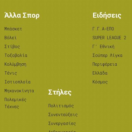
Άλλα Σπορ
Ειδήσεις
Μπάσκετ
Γ.Γ.Α-ΕΠΟ
Βόλεϊ
SUPER LEAGUE 2
Στίβος
Γ’ Εθνική
Tοξοβολία
Σούπερ Λίγκα
Κολύμβηση
Περιφέρεια
Τένις
Ελλάδα
Ιστιοπλοΐα
Κόσμος
Μηχανοκίνητα
Στήλες
Πολεμικές
Πολιτισμός
Τέχνες
Συνεντεύξεις
Συνεργασίες