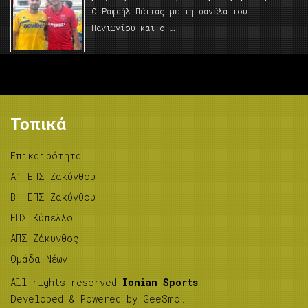
Ο Ραφαήλ Πέττας με τη φανέλα του
Πανιωνίου και ο …
Τοπικά
Επικαιρότητα
A’ ΕΠΣ Ζακύνθου
B’ ΕΠΣ Ζακύνθου
ΕΠΣ Κύπελλο
ΑΠΣ Ζάκυνθος
Ομάδα Νέων
All rights reserved
Ionian Sports
.
Developed & Powered by
GeeSmo
.