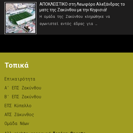
AΠΟΚΛΕΙΣΤΙΚΟ στη Λεωφόρο Αλεξάνδρας το
ματς της Ζακύνθου με την Κηφισιά!
Η ομάδα της Ζακύνθου κληρώθηκε να
αγωνιστεί εντός έδρας για …
Τοπικά
Επικαιρότητα
A’ ΕΠΣ Ζακύνθου
B’ ΕΠΣ Ζακύνθου
ΕΠΣ Κύπελλο
ΑΠΣ Ζάκυνθος
Ομάδα Νέων