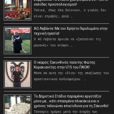
σελίδες προϋπολογισμού!
Τελικά, όπως όλα δείχνουν, ο γιαλός δεν
είναι στραβός… αλλά …
ΑΟ Λεβάντε: Με τον Χρήστο Γερολυμάτο στην
τεχνική ηγεσία!
Ο ΑΟ Λεβάντε άρχισε να «ζεσταίνει τις
μηχανές» του ενόψει …
O νεαρός ζακυνθινός παίκτης Φώτης
Κορακιανίτης στην U15 του ΠΑΟΚ!
Μέσα σε αυτή την «δίνη» της απαξίωσης του
ερασιτεχνικού ποδοσφαίρου. …
Το Δημοτικό Στάδιο παραμένει εργοτάξιο
μόνο με… κάτι σπασμένα πλακάκια και ο
χρόνος τελειώνει επικίνδυνα για τη Ζάκυνθο!
Τέσσερις ημέρες μετά την έναρξη των