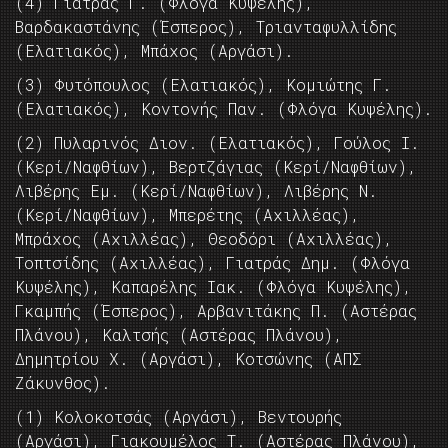
(4) Γιατράς Γ. (Φλόγα Κυψέλης),
Βαρδακαστάνης (Έσπερος), Τριανταφυλλίδης
(Ελατιακός), Μπάχος (Αργάσι).
(3) Φυτόπουλος (Ελατιακός), Κομιώτης Γ.
(Ελατιακός), Κοντονής Παν. (Φλόγα Κυψέλης).
(2) Πυλαρινός Διον. (Ελατιακός), Γούλος Ι.
(Κερί/Ναφθίων), Βερτζάγιας (Κερί/Ναφθίων),
Λιβέρης Εμ. (Κερί/Ναφθίων), Λιβέρης Ν.
(Κερί/Ναφθίων), Μπερέτης (Αχιλλέας),
Μπράχος (Αχιλλέας), Θεοδόρι (Αχιλλέας),
Τοπτσίδης (Αχιλλέας), Γιατράς Δημ. (Φλόγα
Κυψέλης), Καπαρέλης Ιακ. (Φλόγα Κυψέλης),
Γκαμπής (Έσπερος), Αρβανιτάκης Π. (Αστέρας
Πλάνου), Καλτσής (Αστέρας Πλάνου),
Δημητρίου Χ. (Αργάσι), Κοτσώνης (ΑΠΣ
Ζάκυνθος).
(1) Κολοκοτσάς (Αργάσι), Βεντουρής
(Αργάσι), Γιακουμέλος Τ. (Αστέρας Πλάνου),