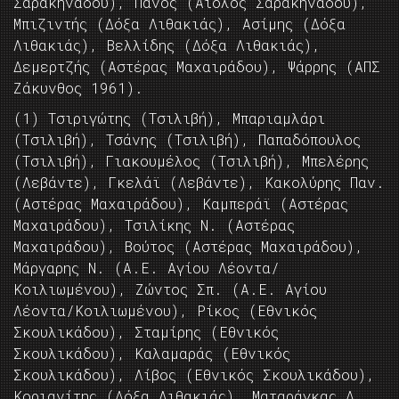
Σαρακηνάδου), Πάνος (Αίολος Σαρακηνάδου),
Μπιζιντής (Δόξα Λιθακιάς), Ασίμης (Δόξα
Λιθακιάς), Βελλίδης (Δόξα Λιθακιάς),
Δεμερτζής (Αστέρας Μαχαιράδου), Ψάρρης (ΑΠΣ
Ζάκυνθος 1961).
(1) Τσιριγώτης (Τσιλιβή), Μπαριαμλάρι
(Τσιλιβή), Τσάνης (Τσιλιβή), Παπαδόπουλος
(Τσιλιβή), Γιακουμέλος (Τσιλιβή), Μπελέρης
(Λεβάντε), Γκελάϊ (Λεβάντε), Κακολύρης Παν.
(Αστέρας Μαχαιράδου), Καμπεράϊ (Αστέρας
Μαχαιράδου), Τσιλίκης Ν. (Αστέρας
Μαχαιράδου), Βούτος (Αστέρας Μαχαιράδου),
Μάργαρης Ν. (Α.Ε. Αγίου Λέοντα/
Κοιλιωμένου), Ζώντος Σπ. (Α.Ε. Αγίου
Λέοντα/Κοιλιωμένου), Ρίκος (Εθνικός
Σκουλικάδου), Σταμίρης (Εθνικός
Σκουλικάδου), Καλαμαράς (Εθνικός
Σκουλικάδου), Λίβος (Εθνικός Σκουλικάδου),
Κοριανίτης (Δόξα Λιθακιάς), Ματαράγκας Δ.