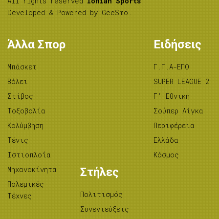
All rights reserved
Ionian Sports
.
Developed & Powered by
GeeSmo
.
Άλλα Σπορ
Ειδήσεις
Μπάσκετ
Γ.Γ.Α-ΕΠΟ
Βόλεϊ
SUPER LEAGUE 2
Στίβος
Γ’ Εθνική
Tοξοβολία
Σούπερ Λίγκα
Κολύμβηση
Περιφέρεια
Τένις
Ελλάδα
Ιστιοπλοΐα
Κόσμος
Μηχανοκίνητα
Στήλες
Πολεμικές
Πολιτισμός
Τέχνες
Συνεντεύξεις