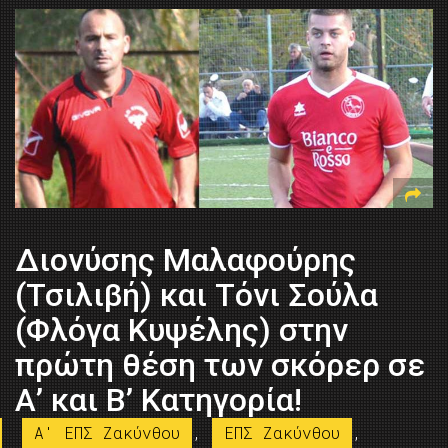
Διονύσης Μαλαφούρης
(Τσιλιβή) και Τόνι Σούλα
(Φλόγα Κυψέλης) στην
πρώτη θέση των σκόρερ σε
Α’ και Β’ Κατηγορία!
A' ΕΠΣ Ζακύνθου
,
ΕΠΣ Ζακύνθου
,