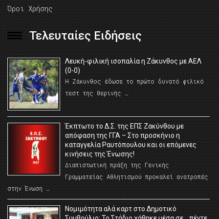
Όροι Χρήσης
Τελευταίες Ειδήσεις
Λευκή-φιλική ισοπαλία η Ζάκυνθος με ΑΕΛ
(0-0)
Η Ζάκυνθος έδωσε το πρώτο δυνατό φιλικό
τεστ της θερινής …
Έκπτωτο το Δ.Σ. της ΕΠΣ Ζακύνθου με
απόφαση της ΓΓΑ – Στο προσκήνιο η
καταγγελία Ραυτόπουλου και οι επόμενες
κινήσεις της Ένωσης!
Διαπιστωτική πράξη της Γενικής
Γραμματείας Αθλητισμού προκαλεί ανατροπές
στην Ένωση …
Νομιμότητα αλά καρτ στο Δημοτικό
Συμβούλιο; Το Στάδιο χάθηκε μέσα σε… πέντε