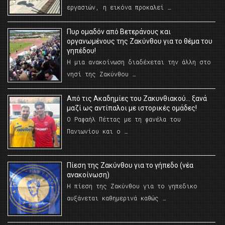
εργασιών, η εικόνα προκαλεί …
Πυρ ομαδόν από Βετεράνους και
οργανωμένους της Ζακύνθου για το θέμα του
γηπέδου!
Η μια ανακοίνωση διαδέχεται την άλλη στο
νησί της Ζακύνθου …
Από τις Ακαδημίες του Ζακυνθιακού… ξανά
μαζί ως αντίπαλοι με ιστορικές ομάδες!
Ο Ραφαήλ Πέττας με τη φανέλα του
Πανιωνίου και ο …
Πίεση της Ζακύνθου για το γήπεδο (νέα
ανακοίνωση)
Η πίεση της Ζακύνθου για το γηπεδικο
αυξάνεται καθημερινά καθώς …