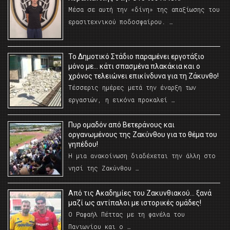
Μέσα σε αυτή την «δίνη» της απαξίωσης του
ερασιτεχνικού ποδοσφαίρου. …
Το Δημοτικό Στάδιο παραμένει εργοτάξιο
μόνο με… κάτι σπασμένα πλακάκια και ο
χρόνος τελειώνει επικίνδυνα για τη Ζάκυνθο!
Τέσσερις ημέρες μετά την έναρξη των
εργασιών, η εικόνα προκαλεί …
Πυρ ομαδόν από Βετεράνους και
οργανωμένους της Ζακύνθου για το θέμα του
γηπέδου!
Η μια ανακοίνωση διαδέχεται την άλλη στο
νησί της Ζακύνθου …
Από τις Ακαδημίες του Ζακυνθιακού… ξανά
μαζί ως αντίπαλοι με ιστορικές ομάδες!
Ο Ραφαήλ Πέττας με τη φανέλα του
Πανιωνίου και ο …