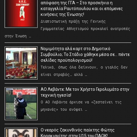
απόφαση της ΓΓΑ – Στο προσκήνιο η
καταγγελία Ραυτόπουλου και οι επόμενες
κινήσεις της Ένωσης!
Διαπιστωτική πράξη της Γενικής
Γραμματείας Αθλητισμού προκαλεί ανατροπές
στην Ένωση …
Νομιμότητα αλά καρτ στο Δημοτικό
Συμβούλιο; Το Στάδιο χάθηκε μέσα σε… πέντε
σελίδες προϋπολογισμού!
Τελικά, όπως όλα δείχνουν, ο γιαλός δεν
είναι στραβός… αλλά …
ΑΟ Λεβάντε: Με τον Χρήστο Γερολυμάτο στην
τεχνική ηγεσία!
Ο ΑΟ Λεβάντε άρχισε να «ζεσταίνει τις
μηχανές» του ενόψει …
O νεαρός ζακυνθινός παίκτης Φώτης
Κορακιανίτης στην U15 του ΠΑΟΚ!