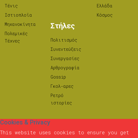
Τένις
Ελλάδα
Ιστιοπλοΐα
Κόσμος
Μηχανοκίνητα
Στήλες
Πολεμικές
Πολιτισμός
Τέχνες
Συνεντεύξεις
Συνεργασίες
Αρθρογραφία
Gossip
Γκολ-αρες
Ρετρό
ιστορίες
Cookies & Privacy
This website uses cookies to ensure you get