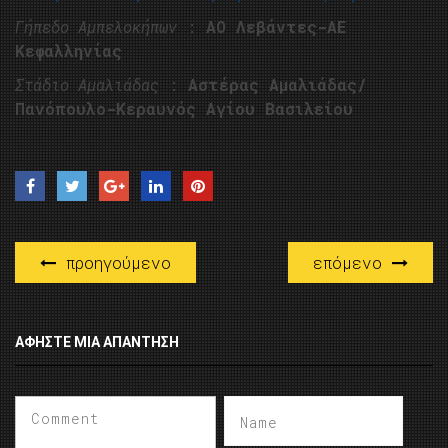
Γήπεδο Αμπελοκήπων
:
ΑΟ Λεβάντες-ΑΕ
Κεφαλληνίας
Στάδιο Αμαλιάδας
:
Αστέρας Αμαλιάδας/
Πανόπουλο-Κεραυνός Αγίου Βασιλείου
προηγούμενο
επόμενο
ΑΦΉΣΤΕ ΜΙΑ ΑΠΆΝΤΗΣΗ