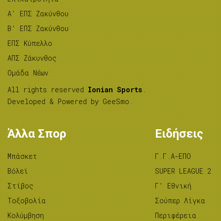
A’ ΕΠΣ Ζακύνθου
B’ ΕΠΣ Ζακύνθου
ΕΠΣ Κύπελλο
ΑΠΣ Ζάκυνθος
Ομάδα Νέων
All rights reserved
Ionian Sports
.
Developed & Powered by
GeeSmo
.
Άλλα Σπορ
Ειδήσεις
Μπάσκετ
Γ.Γ.Α-ΕΠΟ
Βόλεϊ
SUPER LEAGUE 2
Στίβος
Γ’ Εθνική
Tοξοβολία
Σούπερ Λίγκα
Κολύμβηση
Περιφέρεια