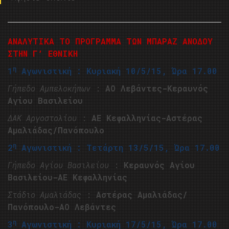
ΑΝΑΛΥΤΙΚΑ ΤΟ ΠΡΟΓΡΑΜΜΑ ΤΩΝ ΜΠΑΡΑΖ ΑΝΟΔΟΥ
ΣΤΗΝ Γ’ ΕΘΝΙΚΗ
η
1
Αγωνιστική : Κυριακή 10/5/15, Ώρα 17.00
Γήπεδο Αμπελοκήπων
:
ΑΟ Λεβάντες-Κεραυνός
Αγίου Βασιλείου
ΔΑΚ Αργοστολίου
:
ΑΕ Κεφαλληνίας-Αστέρας
Αμαλιάδας/Πανόπουλο
η
2
Αγωνιστική : Τετάρτη 13/5/15, Ώρα 17.00
Γήπεδο Αγίου Βασιλείου
:
Κεραυνός Αγίου
Βασιλείου-ΑΕ Κεφαλληνίας
Στάδιο Αμαλιάδας
:
Αστέρας Αμαλιάδας/
Πανόπουλο-ΑΟ Λεβάντες
η
3
Αγωνιστική : Κυριακή 17/5/15, Ώρα 17.00