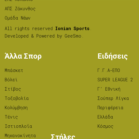
ΑΠΣ Ζάκυνθος
Ομάδα Νέων
All rights reserved
Ionian Sports
.
Developed & Powered by
GeeSmo
.
Άλλα Σπορ
Ειδήσεις
Μπάσκετ
Γ.Γ.Α-ΕΠΟ
Βόλεϊ
SUPER LEAGUE 2
Στίβος
Γ’ Εθνική
Tοξοβολία
Σούπερ Λίγκα
Κολύμβηση
Περιφέρεια
Τένις
Ελλάδα
Ιστιοπλοΐα
Κόσμος
Μηχανοκίνητα
Στήλες