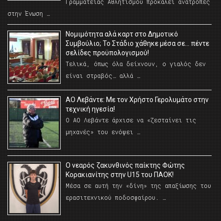
Γραμματείας Αθλητισμού προκαλεί ανατροπές
στην Ένωση …
Νομιμότητα αλά καρτ στο Δημοτικό
Συμβούλιο; Το Στάδιο χάθηκε μέσα σε… πέντε
σελίδες προϋπολογισμού!
Τελικά, όπως όλα δείχνουν, ο γιαλός δεν
είναι στραβός… αλλά …
ΑΟ Λεβάντε: Με τον Χρήστο Γερολυμάτο στην
τεχνική ηγεσία!
Ο ΑΟ Λεβάντε άρχισε να «ζεσταίνει τις
μηχανές» του ενόψει …
O νεαρός ζακυνθινός παίκτης Φώτης
Κορακιανίτης στην U15 του ΠΑΟΚ!
Μέσα σε αυτή την «δίνη» της απαξίωσης του
ερασιτεχνικού ποδοσφαίρου. …