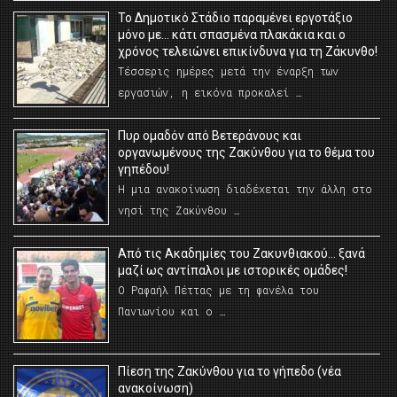
Το Δημοτικό Στάδιο παραμένει εργοτάξιο
μόνο με… κάτι σπασμένα πλακάκια και ο
χρόνος τελειώνει επικίνδυνα για τη Ζάκυνθο!
Τέσσερις ημέρες μετά την έναρξη των
εργασιών, η εικόνα προκαλεί …
Πυρ ομαδόν από Βετεράνους και
οργανωμένους της Ζακύνθου για το θέμα του
γηπέδου!
Η μια ανακοίνωση διαδέχεται την άλλη στο
νησί της Ζακύνθου …
Από τις Ακαδημίες του Ζακυνθιακού… ξανά
μαζί ως αντίπαλοι με ιστορικές ομάδες!
Ο Ραφαήλ Πέττας με τη φανέλα του
Πανιωνίου και ο …
Πίεση της Ζακύνθου για το γήπεδο (νέα
ανακοίνωση)