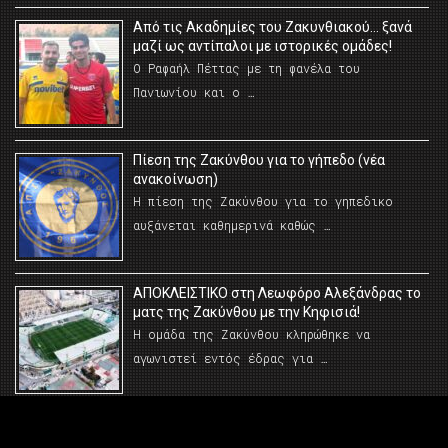
Από τις Ακαδημίες του Ζακυνθιακού… ξανά
μαζί ως αντίπαλοι με ιστορικές ομάδες!
Ο Ραφαήλ Πέττας με τη φανέλα του
Πανιωνίου και ο …
Πίεση της Ζακύνθου για το γήπεδο (νέα
ανακοίνωση)
Η πίεση της Ζακύνθου για το γηπεδικο
αυξάνεται καθημερινά καθώς …
AΠΟΚΛΕΙΣΤΙΚΟ στη Λεωφόρο Αλεξάνδρας το
ματς της Ζακύνθου με την Κηφισιά!
Η ομάδα της Ζακύνθου κληρώθηκε να
αγωνιστεί εντός έδρας για …