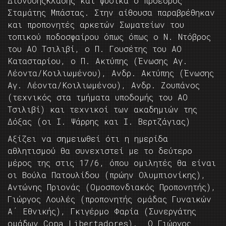
ΔιονύσηςΚλάδης και φυσικά ο πρόεδρος
Σταμάτης Μπάστας. Στην αίθουσα παραβρέθηκαν
και προπονητές αρκετών Σωματείων του
τοπικού ποδοσφαίρου όπως όπως ο Ν. Ντόβρος
του ΑΟ Τσιλιβί, ο Π. Γουσέτης του ΑΟ
Κατασταρίου, ο Π. Ακτύπης (Ένωσης Αγ.
Λέοντα/Κοιλιωμένου), Ανδρ. Ακτύπης (Ένωσης
Αγ. Λέοντα/Κοιλιωμένου), Ανδρ. Ζουπάνος
(τεχνικός στα τμήματα υποδομής του AO
Τσιλιβί) και τεχνικοί των ακαδημιών της
Δόξας (οι Ι. Ψάρρης και Ι. Βερτζάγιας)
Αξίζει να σημειωθεί ότι η ημερίδα
αθλητισμού θα συνεχιστεί με το δεύτερο
μέρος της στις 17/6, όπου ομιλητές θα είναι
οι Βούλα Πατουλίδου (πρώην Ολυμπιονίκης),
Αντώνης Πριονάς (Ομοσπονδιακός Προπονητής),
Γιώργος Λουλές (προπονητής ομάδας Γυναικών
Α΄ Εθνικής), Γκιγέρμο Φαρία (Συνεργάτης
ομάδων Copa Libertadores). Ο Γιώργος