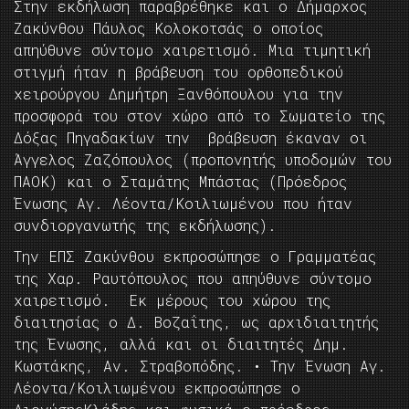
Στην εκδήλωση παραβρέθηκε και ο Δήμαρχος
Ζακύνθου Πάυλος Κολοκοτσάς ο οποίος
απηύθυνε σύντομο χαιρετισμό. Μια τιμητική
στιγμή ήταν η βράβευση του ορθοπεδικού
χειρούργου Δημήτρη Ξανθόπουλου για την
προσφορά του στον χώρο από το Σωματείο της
Δόξας Πηγαδακίων την βράβευση έκαναν οι
Άγγελος Ζαζόπουλος (προπονητής υποδομών του
ΠΑΟΚ) και ο Σταμάτης Μπάστας (Πρόεδρος
Ένωσης Αγ. Λέοντα/Κοιλιωμένου που ήταν
συνδιοργανωτής της εκδήλωσης).
Την ΕΠΣ Ζακύνθου εκπροσώπησε ο Γραμματέας
της Χαρ. Ραυτόπουλος που απηύθυνε σύντομο
χαιρετισμό. Εκ μέρους του χώρου της
διαιτησίας ο Δ. Βοζαΐτης, ως αρχιδιαιτητής
της Ένωσης, αλλά και οι διαιτητές Δημ.
Κωστάκης, Αν. Στραβοπόδης. • Την Ένωση Αγ.
Λέοντα/Κοιλιωμένου εκπροσώπησε ο