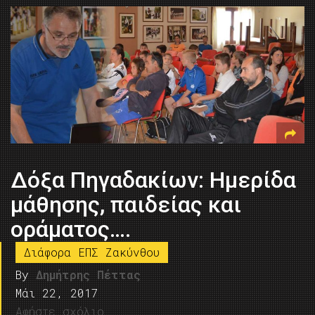
Δόξα Πηγαδακίων: Ημερίδα
μάθησης, παιδείας και
οράματος….
Διάφορα ΕΠΣ Ζακύνθου
By
Δημήτρης Πέττας
Μάι 22, 2017
Αφήστε σχόλιο