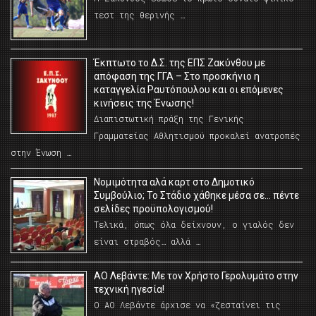
τεστ της θερινής …
Έκπτωτο το Δ.Σ. της ΕΠΣ Ζακύνθου με
απόφαση της ΓΓΑ – Στο προσκήνιο η
καταγγελία Ραυτόπουλου και οι επόμενες
κινήσεις της Ένωσης!
Διαπιστωτική πράξη της Γενικής
Γραμματείας Αθλητισμού προκαλεί ανατροπές
στην Ένωση …
Νομιμότητα αλά καρτ στο Δημοτικό
Συμβούλιο; Το Στάδιο χάθηκε μέσα σε… πέντε
σελίδες προϋπολογισμού!
Τελικά, όπως όλα δείχνουν, ο γιαλός δεν
είναι στραβός… αλλά …
ΑΟ Λεβάντε: Με τον Χρήστο Γερολυμάτο στην
τεχνική ηγεσία!
Ο ΑΟ Λεβάντε άρχισε να «ζεσταίνει τις