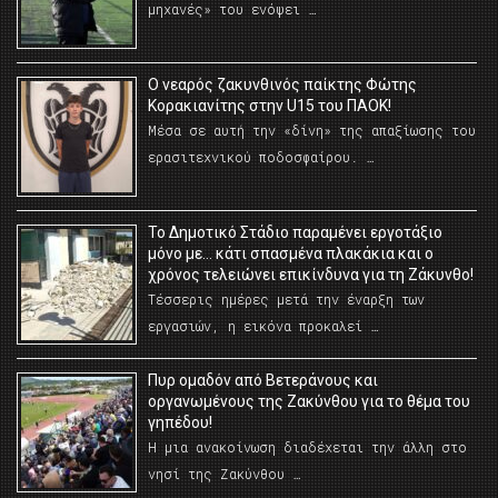
μηχανές» του ενόψει …
O νεαρός ζακυνθινός παίκτης Φώτης
Κορακιανίτης στην U15 του ΠΑΟΚ!
Μέσα σε αυτή την «δίνη» της απαξίωσης του
ερασιτεχνικού ποδοσφαίρου. …
Το Δημοτικό Στάδιο παραμένει εργοτάξιο
μόνο με… κάτι σπασμένα πλακάκια και ο
χρόνος τελειώνει επικίνδυνα για τη Ζάκυνθο!
Τέσσερις ημέρες μετά την έναρξη των
εργασιών, η εικόνα προκαλεί …
Πυρ ομαδόν από Βετεράνους και
οργανωμένους της Ζακύνθου για το θέμα του
γηπέδου!
Η μια ανακοίνωση διαδέχεται την άλλη στο
νησί της Ζακύνθου …