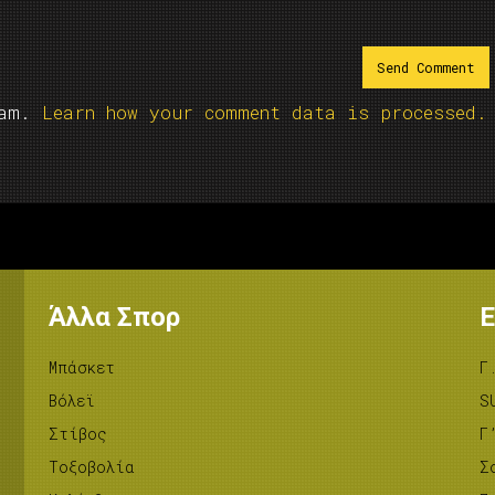
pam.
Learn how your comment data is processed.
Άλλα Σπορ
Ε
Μπάσκετ
Γ
Βόλεϊ
S
Στίβος
Γ
Tοξοβολία
Σ