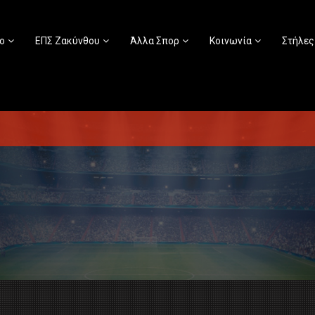
ο
ΕΠΣ Ζακύνθου
Άλλα Σπορ
Κοινωνία
Στήλες