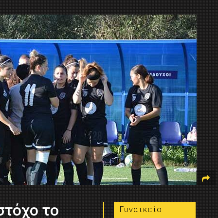
στόχο το
Γυναικείο