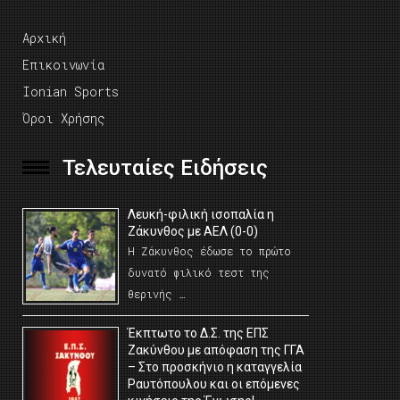
Αρχική
Επικοινωνία
Ionian Sports
Όροι Χρήσης
Τελευταίες Ειδήσεις
Λευκή-φιλική ισοπαλία η
Ζάκυνθος με ΑΕΛ (0-0)
Η Ζάκυνθος έδωσε το πρώτο
δυνατό φιλικό τεστ της
θερινής …
Έκπτωτο το Δ.Σ. της ΕΠΣ
Ζακύνθου με απόφαση της ΓΓΑ
– Στο προσκήνιο η καταγγελία
Ραυτόπουλου και οι επόμενες