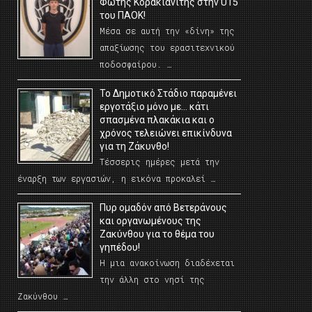
Φώτης Κορακιανίτης στην U15
του ΠΑΟΚ!
Μέσα σε αυτή την «δίνη» της
απαξίωσης του ερασιτεχνικού
ποδοσφαίρου. …
Το Δημοτικό Στάδιο παραμένει
εργοτάξιο μόνο με… κάτι
σπασμένα πλακάκια και ο
χρόνος τελειώνει επικίνδυνα
για τη Ζάκυνθο!
Τέσσερις ημέρες μετά την
έναρξη των εργασιών, η εικόνα προκαλεί …
Πυρ ομαδόν από Βετεράνους
και οργανωμένους της
Ζακύνθου για το θέμα του
γηπέδου!
Η μια ανακοίνωση διαδέχεται
την άλλη στο νησί της
Ζακύνθου …