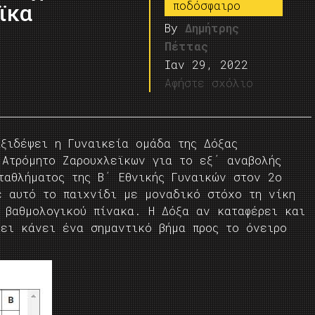
ποδόσφαιρο
ϊκα
By
Δημήτρης
Πέττας
Ιαν 29, 2022
Αφήστε σχόλιο
αξιδέψει η Γυναικεία ομάδα της Δόξας
 Ατρόμητο Ζαρουχλεϊκων για το εξ΄ αναβολής
ταθλήματος της Β΄ Εθνικής Γυναικών στον 2ο
ε αυτό το παιχνίδι με μοναδικό στόχο τη νίκη
υ βαθμολογικού πίνακα. Η Δόξα αν καταφέρει και
χει κάνει ένα σημαντικό βήμα προς το όνειρο