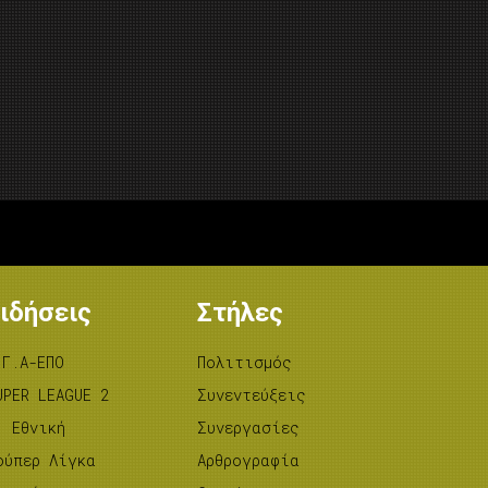
ιδήσεις
Στήλες
.Γ.Α-ΕΠΟ
Πολιτισμός
UPER LEAGUE 2
Συνεντεύξεις
’ Εθνική
Συνεργασίες
ούπερ Λίγκα
Αρθρογραφία