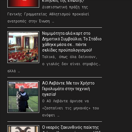
κινήσεις της Ένωσης!
Διαπιστωτική πράξη της
Γενικής Γραμματείας Αθλητισμού προκαλεί
ανατροπές στην Ένωση …
Νομιμότητα αλά καρτ στο
Δημοτικό Συμβούλιο; Το Στάδιο
χάθηκε μέσα σε… πέντε
σελίδες προϋπολογισμού!
Τελικά, όπως όλα δείχνουν,
ο γιαλός δεν είναι στραβός…
αλλά …
ΑΟ Λεβάντε: Με τον Χρήστο
Γερολυμάτο στην τεχνική
ηγεσία!
Ο ΑΟ Λεβάντε άρχισε να
«ζεσταίνει τις μηχανές» του
ενόψει …
O νεαρός ζακυνθινός παίκτης