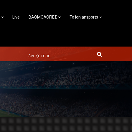
Live
ΒΑΘΜΟΛΟΓΙΕΣ
Το ioniansports