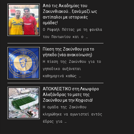
Από τις Ακαδημίες του
Ζακυνθιακού… ξανά μαζί ως
αντίπαλοι με ιστορικές
ομάδες!
Ο Ραφαήλ Πέττας με τη φανέλα
του Πανιωνίου και ο …
Πίεση της Ζακύνθου για το
γήπεδο (νέα ανακοίνωση)
Η πίεση της Ζακύνθου για το
γηπεδικο αυξάνεται
καθημερινά καθώς …
AΠΟΚΛΕΙΣΤΙΚΟ στη Λεωφόρο
Αλεξάνδρας το ματς της
Ζακύνθου με την Κηφισιά!
Η ομάδα της Ζακύνθου
κληρώθηκε να αγωνιστεί εντός
έδρας για …