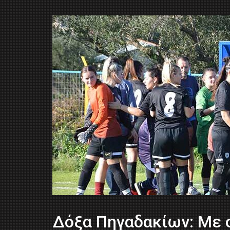
Δόξα Πηγαδακίων: Με 