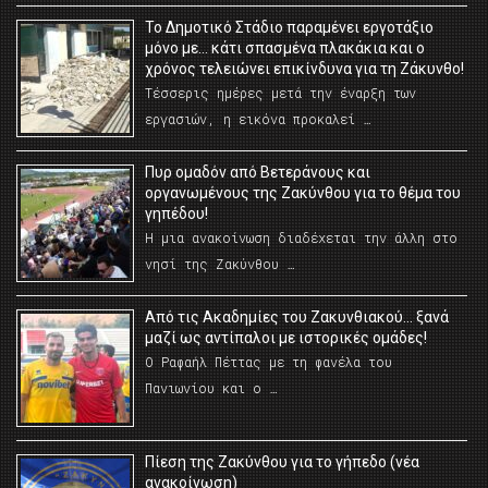
Το Δημοτικό Στάδιο παραμένει εργοτάξιο
μόνο με… κάτι σπασμένα πλακάκια και ο
χρόνος τελειώνει επικίνδυνα για τη Ζάκυνθο!
Τέσσερις ημέρες μετά την έναρξη των
εργασιών, η εικόνα προκαλεί …
Πυρ ομαδόν από Βετεράνους και
οργανωμένους της Ζακύνθου για το θέμα του
γηπέδου!
Η μια ανακοίνωση διαδέχεται την άλλη στο
νησί της Ζακύνθου …
Από τις Ακαδημίες του Ζακυνθιακού… ξανά
μαζί ως αντίπαλοι με ιστορικές ομάδες!
Ο Ραφαήλ Πέττας με τη φανέλα του
Πανιωνίου και ο …
Πίεση της Ζακύνθου για το γήπεδο (νέα
ανακοίνωση)