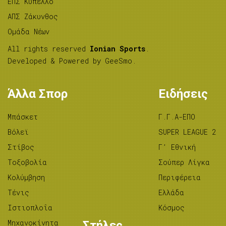
ΕΠΣ Κύπελλο
ΑΠΣ Ζάκυνθος
Ομάδα Νέων
All rights reserved
Ionian Sports
.
Developed & Powered by
GeeSmo
.
Άλλα Σπορ
Ειδήσεις
Μπάσκετ
Γ.Γ.Α-ΕΠΟ
Βόλεϊ
SUPER LEAGUE 2
Στίβος
Γ’ Εθνική
Tοξοβολία
Σούπερ Λίγκα
Κολύμβηση
Περιφέρεια
Τένις
Ελλάδα
Ιστιοπλοΐα
Κόσμος
Μηχανοκίνητα
Στήλες