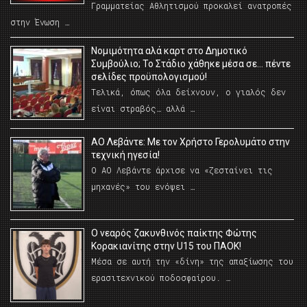
Γραμματείας Αθλητισμού προκαλεί ανατροπές
στην Ένωση …
Νομιμότητα αλά καρτ στο Δημοτικό
Συμβούλιο; Το Στάδιο χάθηκε μέσα σε… πέντε
σελίδες προϋπολογισμού!
Τελικά, όπως όλα δείχνουν, ο γιαλός δεν
είναι στραβός… αλλά …
ΑΟ Λεβάντε: Με τον Χρήστο Γερολυμάτο στην
τεχνική ηγεσία!
Ο ΑΟ Λεβάντε άρχισε να «ζεσταίνει τις
μηχανές» του ενόψει …
O νεαρός ζακυνθινός παίκτης Φώτης
Κορακιανίτης στην U15 του ΠΑΟΚ!
Μέσα σε αυτή την «δίνη» της απαξίωσης του
ερασιτεχνικού ποδοσφαίρου. …