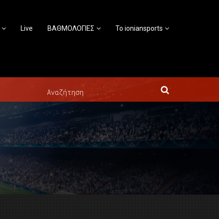
Live
ΒΑΘΜΟΛΟΓΙΕΣ
Το ioniansports