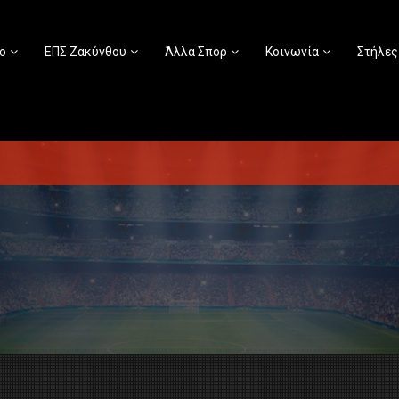
ο
ΕΠΣ Ζακύνθου
Άλλα Σπορ
Κοινωνία
Στήλες