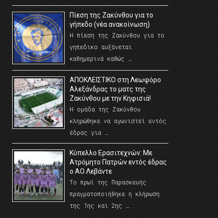
Πίεση της Ζακύνθου για το
γήπεδο (νέα ανακοίνωση)
Η πίεση της Ζακύνθου για το
γηπεδικο αυξάνεται
καθημερινά καθώς …
AΠΟΚΛΕΙΣΤΙΚΟ στη Λεωφόρο
Αλεξάνδρας το ματς της
Ζακύνθου με την Κηφισιά!
Η ομάδα της Ζακύνθου
κληρώθηκε να αγωνιστεί εντός
έδρας για …
Κύπελλο Ερασιτεχνών: Με
Ατρόμητο Πατρών εντός έδρας
ο ΑΟ Λεβάντε
Το πρωί της Παρασκευής
πραγματοποιήθηκε η κλήρωση
της 1ης και 2ης …