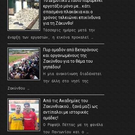
Το Δημοτικό Στάδιο παραμένει
εργοτάξιο μόνο με… κάτι
σπασμένα πλακάκια και ο
χρόνος τελειώνει επικίνδυνα
για τη Ζάκυνθο!
Τέσσερις ημέρες μετά την
έναρξη των εργασιών, η εικόνα προκαλεί …
Πυρ ομαδόν από Βετεράνους
και οργανωμένους της
Ζακύνθου για το θέμα του
γηπέδου!
Η μια ανακοίνωση διαδέχεται
την άλλη στο νησί της
Ζακύνθου …
Από τις Ακαδημίες του
Ζακυνθιακού… ξανά μαζί ως
αντίπαλοι με ιστορικές
ομάδες!
Ο Ραφαήλ Πέττας με τη φανέλα
του Πανιωνίου και ο …