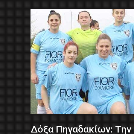
Δόξα Πηγαδακίων: Tην