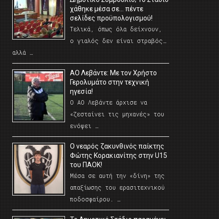
χάθηκε μέσα σε… πέντε
σελίδες προϋπολογισμού!
Τελικά, όπως όλα δείχνουν,
ο γιαλός δεν είναι στραβός…
αλλά …
ΑΟ Λεβάντε: Με τον Χρήστο
Γερολυμάτο στην τεχνική
ηγεσία!
Ο ΑΟ Λεβάντε άρχισε να
«ζεσταίνει τις μηχανές» του
ενόψει …
O νεαρός ζακυνθινός παίκτης
Φώτης Κορακιανίτης στην U15
του ΠΑΟΚ!
Μέσα σε αυτή την «δίνη» της
απαξίωσης του ερασιτεχνικού
ποδοσφαίρου. …