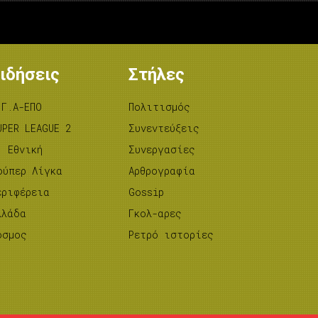
ιδήσεις
Στήλες
.Γ.Α-ΕΠΟ
Πολιτισμός
UPER LEAGUE 2
Συνεντεύξεις
’ Εθνική
Συνεργασίες
ούπερ Λίγκα
Αρθρογραφία
εριφέρεια
Gossip
λλάδα
Γκολ-αρες
όσμος
Ρετρό ιστορίες