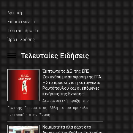
Αρχική
Επικοινωνία
Ionian Sports
Όροι Χρήσης
Τελευταίες Ειδήσεις
Έκπτωτο το Δ.Σ. της ΕΠΣ
Ζακύνθου με απόφαση της ΓΓΑ
– Στο προσκήνιο η καταγγελία
Ραυτόπουλου και οι επόμενες
κινήσεις της Ένωσης!
Διαπιστωτική πράξη της
Γενικής Γραμματείας Αθλητισμού προκαλεί
ανατροπές στην Ένωση …
Νομιμότητα αλά καρτ στο
Δημοτικό Συμβούλιο; Το Στάδιο