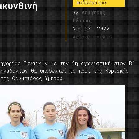
ποδόσφαιρο
ακυνθινή
By
Δημήτρης
Πέττας
Νοέ 27, 2022
Αφήστε σχόλιο
τηγορίας Γυναικών με την 2η αγωνιστική στον Β΄
Πηγαδακίων θα υποδεχτεί το πρωί της Κυριακής
της Ολυμπιάδας Υμητού.