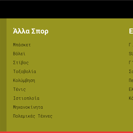
Άλλα Σπορ
Ε
Μπάσκετ
Γ
Βόλεϊ
S
Στίβος
Γ
Tοξοβολία
Σ
Κολύμβηση
Π
Τένις
Ε
Ιστιοπλοΐα
Κ
Μηχανοκίνητα
Πολεμικές Τέχνες