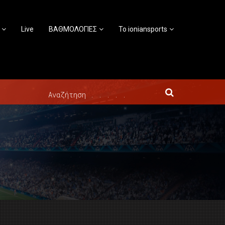
Live
ΒΑΘΜΟΛΟΓΙΕΣ
Το ioniansports