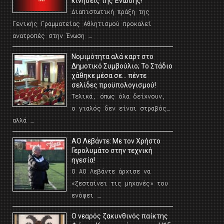
κινήσεις της Ένωσης!
Διαπιστωτική πράξη της
Γενικής Γραμματείας Αθλητισμού προκαλεί
ανατροπές στην Ένωση …
Νομιμότητα αλά καρτ στο
Δημοτικό Συμβούλιο; Το Στάδιο
χάθηκε μέσα σε… πέντε
σελίδες προϋπολογισμού!
Τελικά, όπως όλα δείχνουν,
ο γιαλός δεν είναι στραβός…
αλλά …
ΑΟ Λεβάντε: Με τον Χρήστο
Γερολυμάτο στην τεχνική
ηγεσία!
Ο ΑΟ Λεβάντε άρχισε να
«ζεσταίνει τις μηχανές» του
ενόψει …
O νεαρός ζακυνθινός παίκτης