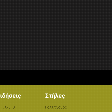
ιδήσεις
Στήλες
.Γ.Α-ΕΠΟ
Πολιτισμός