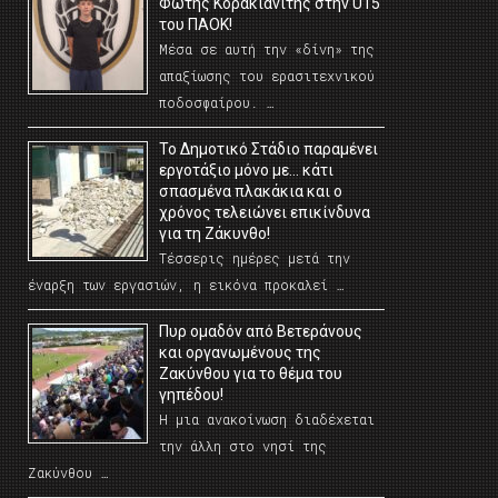
Φώτης Κορακιανίτης στην U15
του ΠΑΟΚ!
Μέσα σε αυτή την «δίνη» της
απαξίωσης του ερασιτεχνικού
ποδοσφαίρου. …
Το Δημοτικό Στάδιο παραμένει
εργοτάξιο μόνο με… κάτι
σπασμένα πλακάκια και ο
χρόνος τελειώνει επικίνδυνα
για τη Ζάκυνθο!
Τέσσερις ημέρες μετά την
έναρξη των εργασιών, η εικόνα προκαλεί …
Πυρ ομαδόν από Βετεράνους
και οργανωμένους της
Ζακύνθου για το θέμα του
γηπέδου!
Η μια ανακοίνωση διαδέχεται
την άλλη στο νησί της
Ζακύνθου …