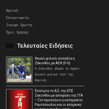
Αρχική
Επικοινωνία
Ionian Sports
Όροι Χρήσης
Τελευταίες Ειδήσεις
Λευκή-φιλική ισοπαλία η
Ζάκυνθος με ΑΕΛ (0-0)
Η Ζάκυνθος έδωσε το πρώτο
δυνατό φιλικό τεστ της
θερινής …
Έκπτωτο το Δ.Σ. της ΕΠΣ
Ζακύνθου με απόφαση της ΓΓΑ
– Στο προσκήνιο η καταγγελία
Ραυτόπουλου και οι επόμενες