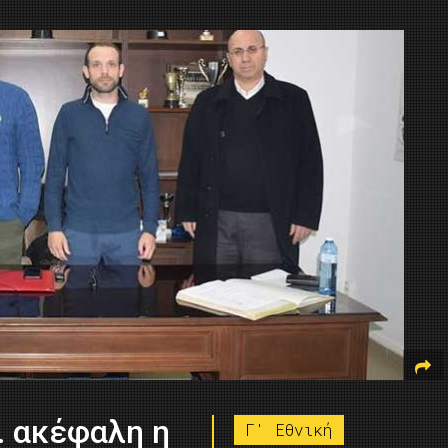
… ακέφαλη η
Γ' Εθνική