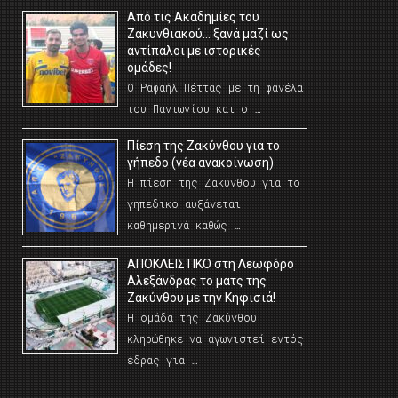
Από τις Ακαδημίες του
Ζακυνθιακού… ξανά μαζί ως
αντίπαλοι με ιστορικές
ομάδες!
Ο Ραφαήλ Πέττας με τη φανέλα
του Πανιωνίου και ο …
Πίεση της Ζακύνθου για το
γήπεδο (νέα ανακοίνωση)
Η πίεση της Ζακύνθου για το
γηπεδικο αυξάνεται
καθημερινά καθώς …
AΠΟΚΛΕΙΣΤΙΚΟ στη Λεωφόρο
Αλεξάνδρας το ματς της
Ζακύνθου με την Κηφισιά!
Η ομάδα της Ζακύνθου
κληρώθηκε να αγωνιστεί εντός
έδρας για …