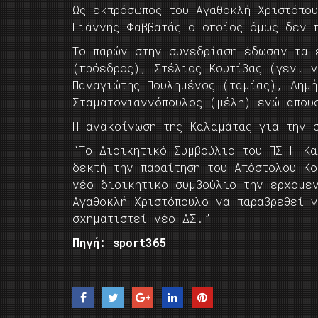
Ω
ς εκπρόσωπος του Αγαθοκλή Χριστόπο
Γιάννης Φαββατάς ο οποίος όμως δεν 
Το παρών στην συνεδρίαση έδωσαν τα
(πρόεδρος),
Στέλιος Κουτίβας (
γεν.
γ
Παναγιώτης Πουλημένος (ταμίας), Δημή
Σταματογιαννόπουλος (μέλη)
ε
νώ
απου
H ανακοίνωση της Καλαμάτας για την 
“Το Διοικητικό Συμβούλιο του ΠΣ Η Κ
δεκτή την παραίτηση του Απόστολου Κο
νέο διοικητικό συμβούλιο την ερχόμε
Αγαθοκλή Χριστόπουλο να παραβρεθεί 
σχηματιστεί νέο ΔΣ.”
Πηγή: sport365