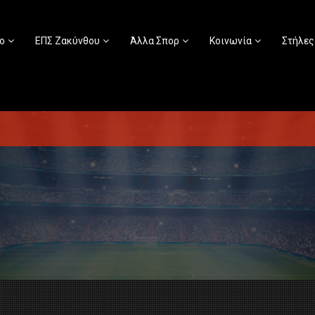
ο
ΕΠΣ Ζακύνθου
Άλλα Σπορ
Κοινωνία
Στήλες