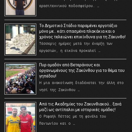
ερασιτεχνικού ποδοσφαίρου. …
Το Δημοτικό Στάδιο παραμένει εργοτάξιο
μόνο με… κάτι σπασμένα πλακάκια και ο
χρόνος τελειώνει επικίνδυνα για τη Ζάκυνθο!
Τέσσερις ημέρες μετά την έναρξη των
εργασιών, η εικόνα προκαλεί …
Πυρ ομαδόν από Βετεράνους και
οργανωμένους της Ζακύνθου για το θέμα του
γηπέδου!
Η μια ανακοίνωση διαδέχεται την άλλη στο
νησί της Ζακύνθου …
Από τις Ακαδημίες του Ζακυνθιακού… ξανά
μαζί ως αντίπαλοι με ιστορικές ομάδες!
Ο Ραφαήλ Πέττας με τη φανέλα του
Πανιωνίου και ο …