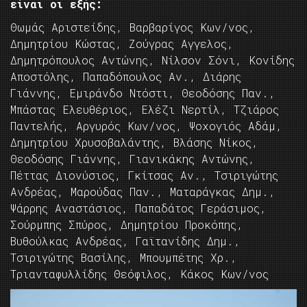
είναι οι εξής:
Θωμάς Αριστείδης, Βαρβαρίγος Κων/νος,
Δημητρίου Κώστας, Ζούγρας Αγγελος,
Δημητρόπουλος Αντώνης, Νίλσον Σόνι, Κονίδης
Αποστόλης, Παπαδόπουλος Αν., Διάρης
Γιάννης, Εμιράνδο Ντόστι, Θεοδόσης Παν.,
Μπάστας Ελευθέριος, Ελέζι Νερτίλ, Τζιάρος
Παντελής, Αργυρός Κων/νος, Ψοχογιός Αδάμ,
Δημητρίου Χρυσοβαλάντης, Βλάσης Νίκος,
Θεοδόσης Γιάννης, Γιανικάκης Αντώνης,
Πέττας Διονύσιος, Γκίτσας Αν., Τσιριγώτης
Ανδρέας, Μαρούδας Παν., Ματαράγκας Δημ.,
Ψάρρης Αναστάσιος, Παπαδάτος Γεράσιμος,
Σούρμπης Σπύρος, Δημητρίου Προκόπης,
Βυθούλκας Ανδρέας, Γαϊτανίδης Δημ.,
Τσιριγώτης Βασίλης, Μπουμπέτης Χρ.,
Τριανταφυλλίδης Θεόφιλος, Κάκος Κων/νος