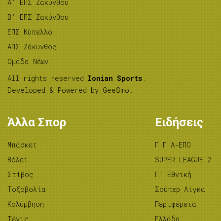
A’ ΕΠΣ Ζακύνθου
B’ ΕΠΣ Ζακύνθου
ΕΠΣ Κύπελλο
ΑΠΣ Ζάκυνθος
Ομάδα Νέων
All rights reserved
Ionian Sports
.
Developed & Powered by
GeeSmo
.
Άλλα Σπορ
Ειδήσεις
Μπάσκετ
Γ.Γ.Α-ΕΠΟ
Βόλεϊ
SUPER LEAGUE 2
Στίβος
Γ’ Εθνική
Tοξοβολία
Σούπερ Λίγκα
Κολύμβηση
Περιφέρεια
Τένις
Ελλάδα