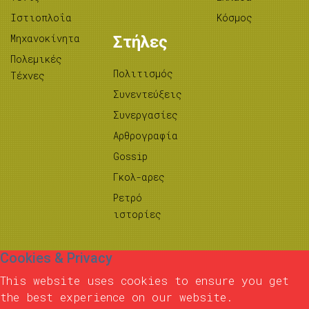
Ιστιοπλοΐα
Κόσμος
Μηχανοκίνητα
Στήλες
Πολεμικές
Πολιτισμός
Τέχνες
Συνεντεύξεις
Συνεργασίες
Αρθρογραφία
Gossip
Γκολ-αρες
Ρετρό
ιστορίες
Cookies & Privacy
This website uses cookies to ensure you get
the best experience on our website.