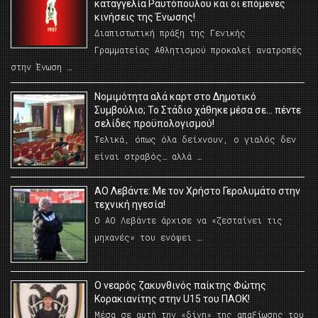
καταγγελία Ραυτόπουλου και οι επόμενες
κινήσεις της Ένωσης!
Διαπιστωτική πράξη της Γενικής
Γραμματείας Αθλητισμού προκαλεί ανατροπές
στην Ένωση …
Νομιμότητα αλά καρτ στο Δημοτικό
Συμβούλιο; Το Στάδιο χάθηκε μέσα σε… πέντε
σελίδες προϋπολογισμού!
Τελικά, όπως όλα δείχνουν, ο γιαλός δεν
είναι στραβός… αλλά …
ΑΟ Λεβάντε: Με τον Χρήστο Γερολυμάτο στην
τεχνική ηγεσία!
Ο ΑΟ Λεβάντε άρχισε να «ζεσταίνει τις
μηχανές» του ενόψει …
O νεαρός ζακυνθινός παίκτης Φώτης
Κορακιανίτης στην U15 του ΠΑΟΚ!
Μέσα σε αυτή την «δίνη» της απαξίωσης του