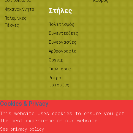
Ιστιοπλοΐα
Κόσμος
Μηχανοκίνητα
Στήλες
Πολεμικές
Πολιτισμός
Τέχνες
Συνεντεύξεις
Συνεργασίες
Αρθρογραφία
Gossip
Γκολ-αρες
Ρετρό
ιστορίες
Cookies & Privacy
This website uses cookies to ensure you get
the best experience on our website.
See privacy policy