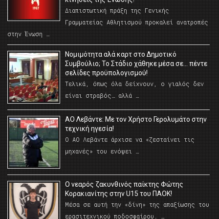
Διαπιστωτική πράξη της Γενικής
Γραμματείας Αθλητισμού προκαλεί ανατροπές
στην Ένωση …
Νομιμότητα αλά καρτ στο Δημοτικό
Συμβούλιο; Το Στάδιο χάθηκε μέσα σε… πέντε
σελίδες προϋπολογισμού!
Τελικά, όπως όλα δείχνουν, ο γιαλός δεν
είναι στραβός… αλλά …
ΑΟ Λεβάντε: Με τον Χρήστο Γερολυμάτο στην
τεχνική ηγεσία!
Ο ΑΟ Λεβάντε άρχισε να «ζεσταίνει τις
μηχανές» του ενόψει …
O νεαρός ζακυνθινός παίκτης Φώτης
Κορακιανίτης στην U15 του ΠΑΟΚ!
Μέσα σε αυτή την «δίνη» της απαξίωσης του
ερασιτεχνικού ποδοσφαίρου. …