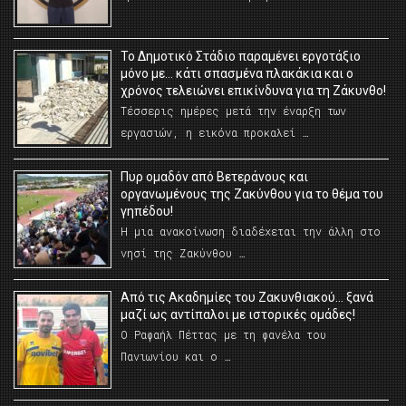
Το Δημοτικό Στάδιο παραμένει εργοτάξιο
μόνο με… κάτι σπασμένα πλακάκια και ο
χρόνος τελειώνει επικίνδυνα για τη Ζάκυνθο!
Τέσσερις ημέρες μετά την έναρξη των
εργασιών, η εικόνα προκαλεί …
Πυρ ομαδόν από Βετεράνους και
οργανωμένους της Ζακύνθου για το θέμα του
γηπέδου!
Η μια ανακοίνωση διαδέχεται την άλλη στο
νησί της Ζακύνθου …
Από τις Ακαδημίες του Ζακυνθιακού… ξανά
μαζί ως αντίπαλοι με ιστορικές ομάδες!
Ο Ραφαήλ Πέττας με τη φανέλα του
Πανιωνίου και ο …