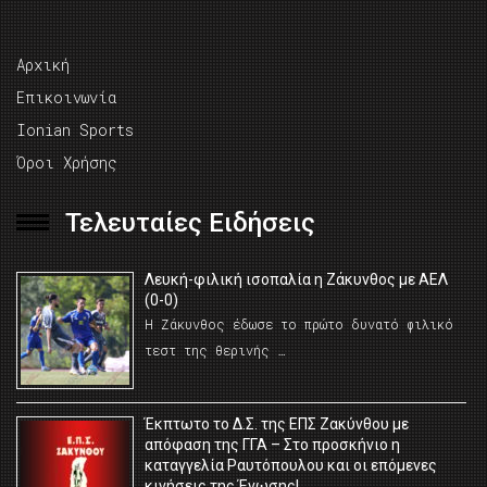
Αρχική
Επικοινωνία
Ionian Sports
Όροι Χρήσης
Τελευταίες Ειδήσεις
Λευκή-φιλική ισοπαλία η Ζάκυνθος με ΑΕΛ
(0-0)
Η Ζάκυνθος έδωσε το πρώτο δυνατό φιλικό
τεστ της θερινής …
Έκπτωτο το Δ.Σ. της ΕΠΣ Ζακύνθου με
απόφαση της ΓΓΑ – Στο προσκήνιο η
καταγγελία Ραυτόπουλου και οι επόμενες
κινήσεις της Ένωσης!