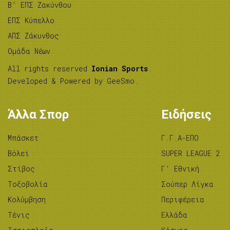
B’ ΕΠΣ Ζακύνθου
ΕΠΣ Κύπελλο
ΑΠΣ Ζάκυνθος
Ομάδα Νέων
All rights reserved
Ionian Sports
.
Developed & Powered by
GeeSmo
.
Άλλα Σπορ
Ειδήσεις
Μπάσκετ
Γ.Γ.Α-ΕΠΟ
Βόλεϊ
SUPER LEAGUE 2
Στίβος
Γ’ Εθνική
Tοξοβολία
Σούπερ Λίγκα
Κολύμβηση
Περιφέρεια
Τένις
Ελλάδα