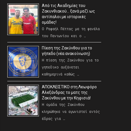
Από τις Ακαδημίες του
Ζακυνθιακού… ξανά μαζί ως
αντίπαλοι με ιστορικές
ομάδες!
Ο Ραφαήλ Πέττας με τη φανέλα
του Πανιωνίου και ο …
Πίεση της Ζακύνθου για το
γήπεδο (νέα ανακοίνωση)
Η πίεση της Ζακύνθου για το
γηπεδικο αυξάνεται
καθημερινά καθώς …
AΠΟΚΛΕΙΣΤΙΚΟ στη Λεωφόρο
Αλεξάνδρας το ματς της
Ζακύνθου με την Κηφισιά!
Η ομάδα της Ζακύνθου
κληρώθηκε να αγωνιστεί εντός
έδρας για …