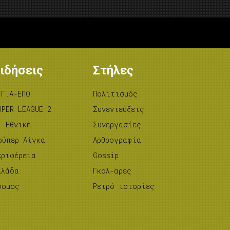
ιδήσεις
Στήλες
.Γ.Α-ΕΠΟ
Πολιτισμός
UPER LEAGUE 2
Συνεντεύξεις
’ Εθνική
Συνεργασίες
ούπερ Λίγκα
Αρθρογραφία
εριφέρεια
Gossip
λλάδα
Γκολ-αρες
όσμος
Ρετρό ιστορίες