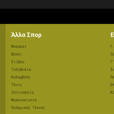
Άλλα Σπορ
Ε
Μπάσκετ
Γ
Βόλεϊ
S
Στίβος
Γ
Tοξοβολία
Σ
Κολύμβηση
Π
Τένις
Ε
Ιστιοπλοΐα
Κ
Μηχανοκίνητα
Πολεμικές Τέχνες