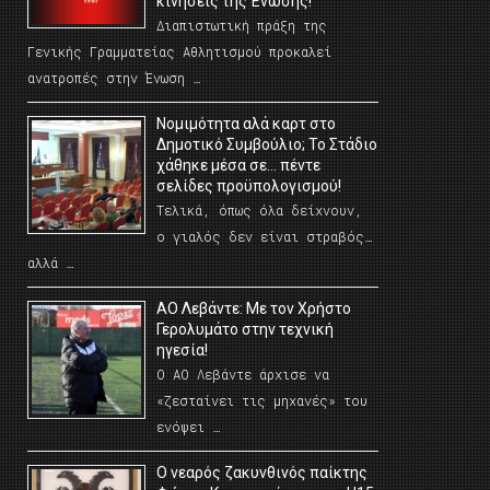
κινήσεις της Ένωσης!
Διαπιστωτική πράξη της
Γενικής Γραμματείας Αθλητισμού προκαλεί
ανατροπές στην Ένωση …
Νομιμότητα αλά καρτ στο
Δημοτικό Συμβούλιο; Το Στάδιο
χάθηκε μέσα σε… πέντε
σελίδες προϋπολογισμού!
Τελικά, όπως όλα δείχνουν,
ο γιαλός δεν είναι στραβός…
αλλά …
ΑΟ Λεβάντε: Με τον Χρήστο
Γερολυμάτο στην τεχνική
ηγεσία!
Ο ΑΟ Λεβάντε άρχισε να
«ζεσταίνει τις μηχανές» του
ενόψει …
O νεαρός ζακυνθινός παίκτης