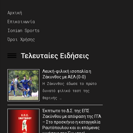
Αρχική
Επικοινωνία
Ionian Sports
Όροι Χρήσης
Τελευταίες Ειδήσεις
Λευκή-φιλική ισοπαλία η
Ζάκυνθος με ΑΕΛ (0-0)
Η Ζάκυνθος έδωσε το πρώτο
δυνατό φιλικό τεστ της
θερινής …
Έκπτωτο το Δ.Σ. της ΕΠΣ
Ζακύνθου με απόφαση της ΓΓΑ
– Στο προσκήνιο η καταγγελία
Ραυτόπουλου και οι επόμενες