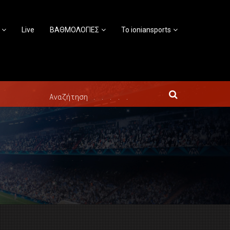
Live
ΒΑΘΜΟΛΟΓΙΕΣ
Το ioniansports