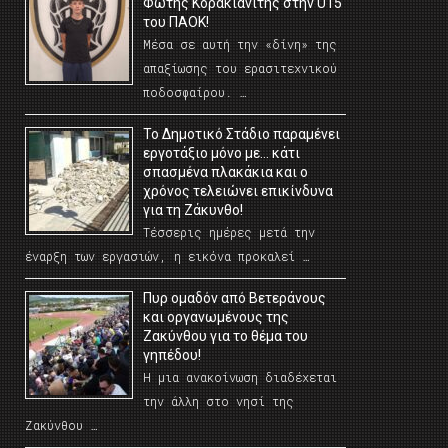
Φώτης Κορακιανίτης στην U15
του ΠΑΟΚ!
Μέσα σε αυτή την «δίνη» της
απαξίωσης του ερασιτεχνικού
ποδοσφαίρου. …
Το Δημοτικό Στάδιο παραμένει
εργοτάξιο μόνο με… κάτι
σπασμένα πλακάκια και ο
χρόνος τελειώνει επικίνδυνα
για τη Ζάκυνθο!
Τέσσερις ημέρες μετά την
έναρξη των εργασιών, η εικόνα προκαλεί …
Πυρ ομαδόν από Βετεράνους
και οργανωμένους της
Ζακύνθου για το θέμα του
γηπέδου!
Η μια ανακοίνωση διαδέχεται
την άλλη στο νησί της
Ζακύνθου …