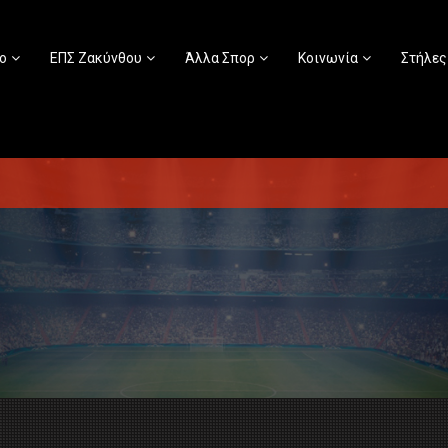
ο
ΕΠΣ Ζακύνθου
Άλλα Σπορ
Κοινωνία
Στήλες