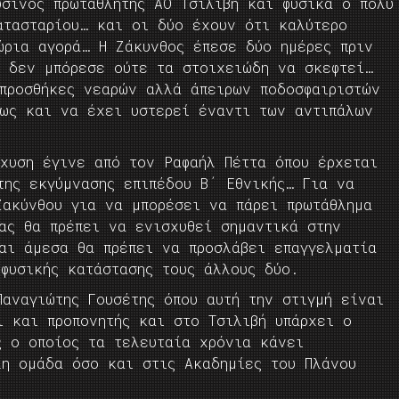
σινός πρωταθλητής ΑΟ Τσιλιβή και φυσικά ο πολύ
ατασταρίου… και οι δύο έχουν ότι καλύτερο
ώρια αγορά… Η Ζάκυνθος έπεσε δύο ημέρες πριν
ι δεν μπόρεσε ούτε τα στοιχειώδη να σκεφτεί…
 προσθήκες νεαρών αλλά άπειρων ποδοσφαιριστών
πως και να έχει υστερεί έναντι των αντιπάλων
χυση έγινε από τον Ραφαήλ Πέττα όπου έρχεται
της εκγύμνασης επιπέδου Β΄ Εθνικής… Για να
Ζακύνθου για να μπορέσει να πάρει πρωτάθλημα
ας θα πρέπει να ενισχυθεί σημαντικά στην
και άμεσα θα πρέπει να προσλάβει επαγγελματία
φυσικής κατάστασης τους άλλους δύο.
αναγιώτης Γουσέτης όπου αυτή την στιγμή είναι
ι και προπονητής και στο Τσιλιβή υπάρχει ο
ς ο οποίος τα τελευταία χρόνια κάνει
λη ομάδα όσο και στις Ακαδημίες του Πλάνου