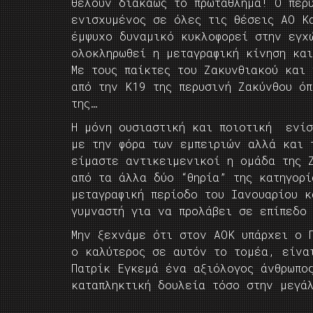
θέλουν διακαώς το πρωτάθλημα! Ο περυ
ενισχυμένος σε όλες τις θέσεις ΑΟ Κ
έμψυχο δυναμικό κυκλοφορεί στην εγχ
ολοκληρωθεί η μεταγραφική κίνηση κα
Με τους παίκτες του Ζακυνθιακού και
από την Κ19 της περυσινή Ζακύνθου ό
της…
Η μόνη ουσιαστική και ποιοτική ενίσ
με την φόρα των εμπειριών αλλά και 
είμαστε αντικειμενικοί η ομάδα της 
από τα άλλα δύο “θηρία” της κατηγορί
μεταγραφική περίοδο του Ιανουαρίου 
γυμναστή για να προλάβει σε επίπεδο 
Μην ξεχνάμε ότι στον ΑΟΚ υπάρχει ο Π
ο καλύτερος σε αυτόν το τομέα, είνα
Πατρίκ Εγκεμά ένα αξιόλογος άνθρωπο
καταπληκτική δουλεία τόσο στην μεγά